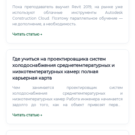
Пока преподаватель выучил Revit 2019, на рынке уже
используют облачные инструменты Autodesk
Construction Cloud. Поэтому параллельное обучение —
не дополнение, а необходимость.
Читать статью →
Где учиться на проектировщика систем
холодоснабжения среднетемпературных и
низкотемпературных камер: полная
карьерная карта
Чем занимается проектировщик систем
холодоснабжения среднетемпературных и
низкотемпературных камер Работа инженера начинается
задолго до того, как на объект привозят первые
компрессоры и трубы. Далее инженер выполняет
Читать статью →
комплекс сложных расчетов: Расчет теплопритоков
через ограждающие конструкции (стены, пол, потолок).
Расчет теплопритоков от грузов, людей, освещения,
погрузчиков и вентиляции.