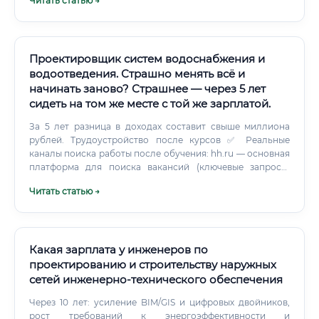
Читать статью →
Проектировщик систем водоснабжения и
водоотведения. Страшно менять всё и
начинать заново? Страшнее — через 5 лет
сидеть на том же месте с той же зарплатой.
За 5 лет разница в доходах составит свыше миллиона
рублей. Трудоустройство после курсов ✅ Реальные
каналы поиска работы после обучения: hh.ru — основная
платформа для поиска вакансий (ключевые запросы:
«инженер-проектировщик ВК», «инженер
Читать статью →
водоснабжение», «проектировщик ВиК») Центры карьеры
при учебных заведениях — многие учебные центры
помогают с трудоустройством Профессиональные
сообщества — группы в Telegram, ВКонтакте, форумы
проектировщиков Прямые обращения в проектные
Какая зарплата у инженеров по
организации — рассылка резюме и портфолио Биржи
проектированию и строительству наружных
фриланса — для первых небольших проектов и
сетей инженерно‑технического обеспечения
формирования портфолио Рекомендации — отраслевое
сообщество тесное, хорошая репутация работает на вас
Через 10 лет: усиление BIM/GIS и цифровых двойников,
⚠️ Ключевой совет: уже в процессе обучения начните
рост требований к энергоэффективности и