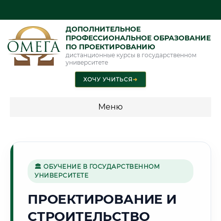
ДОПОЛНИТЕЛЬНОЕ
ПРОФЕССИОНАЛЬНОЕ ОБРАЗОВАНИЕ
ПО ПРОЕКТИРОВАНИЮ
дистанционные курсы в государственном
университете
ХОЧУ УЧИТЬСЯ
➜
Меню
💰 ПРОГРАММЫ И СТОИМОСТЬ
Стоимость по программам обучения "Проектирование"
🏛 ОБУЧЕНИЕ В ГОСУДАРСТВЕННОМ
УНИВЕРСИТЕТЕ
🏔️
ПРОЕКТИРОВАНИЕ И
СТРОИТЕЛЬСТВО
Г. МАХАЧКАЛА