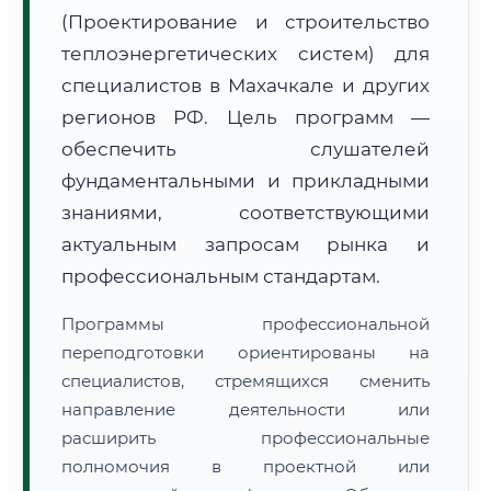
(Проектирование и строительство
теплоэнергетических систем) для
специалистов в Махачкале и других
регионов РФ. Цель программ —
обеспечить слушателей
🚚
Расчет логистики оригиналов:
• Маршрут транзита:
~2 870 км
фундаментальными и прикладными
• Экспресс-доставка СДЭК / Почтой:
4–6 рабочих дней
знаниями, соответствующими
📜 Документы и аккредитация
актуальным запросам рынка и
ФИС ФРДО
профессиональным стандартам.
Программы профессиональной
🔍
Нажмите на документ для увеличения и просмотра
переподготовки ориентированы на
специалистов, стремящихся сменить
направление деятельности или
расширить профессиональные
полномочия в проектной или