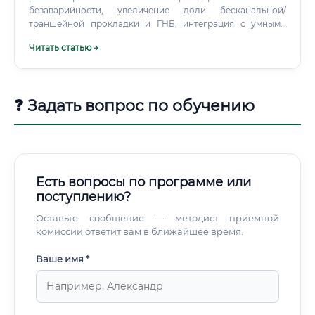
формировать портфолио — хотя бы из учебных проектов.
безаварийности, увеличение доли бесканальной/
траншейной прокладки и ГНБ, интеграция с умными
сетями и датчиками (SCADA/IoT). Премия за системность
Читать статью →
и мультидисциплинарность вырастет.
❓ Задать вопрос по обучению
Есть вопросы по программе или
поступлению?
Оставьте сообщение — методист приемной
комиссии ответит вам в ближайшее время.
Ваше имя *