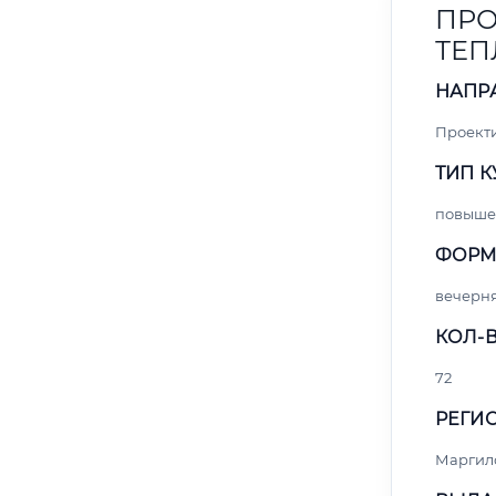
ПРО
ТЕП
НАПР
Проект
ТИП К
повыше
ФОРМ
вечерн
КОЛ-В
72
РЕГИО
Маргил