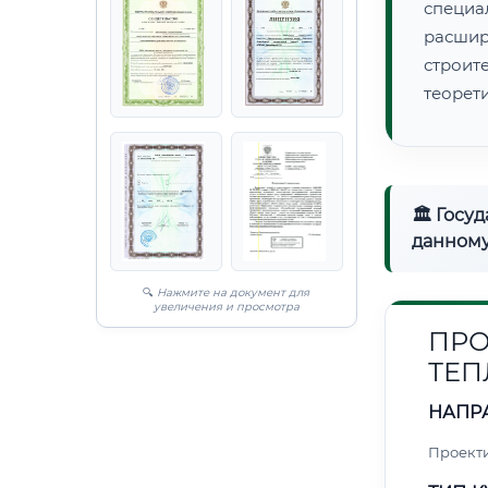
специа
расши
строи
теорет
🏛 Госу
данному
🔍
Нажмите на документ для
увеличения и просмотра
ПРО
ТЕП
НАПР
Проект