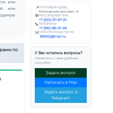
сти или
📍
ПОЧТОВЫЙ АДРЕС
ой или
Московский проспект, 14
одимую
💬
МЕССЕНДЖЕР MAX
+7 (920) 211-67-25
📞
ТЕЛЕФОНЫ
+7 (961) 381-91-08
✉️
ЭЛЕКТРОННАЯ ПОЧТА
382652@mail.ru
грамм по
У Вас остались вопросы?
Свяжитесь с нами удобным
способом:
Задать вопрос
О
Написать в Max
Задать вопрос в
Telegram