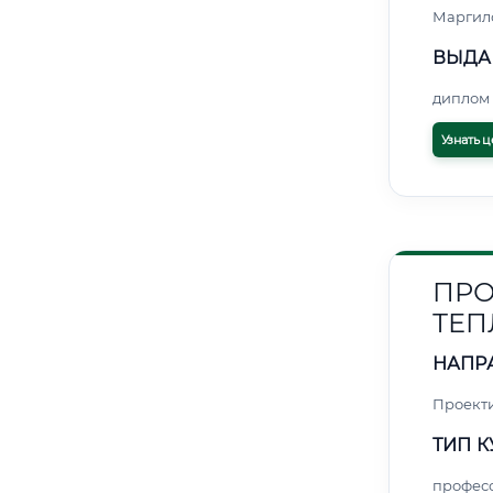
Маргил
ВЫДА
диплом 
Узнать ц
ПРО
ТЕП
НАПР
Проект
ТИП К
профес