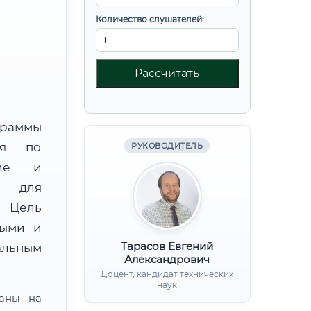
Количество слушателей:
Рассчитать
граммы
ния по
РУКОВОДИТЕЛЬ
ние и
) для
. Цель
ными и
Тарасов Евгений
альным
Александрович
Доцент, кандидат технических
наук
ваны на