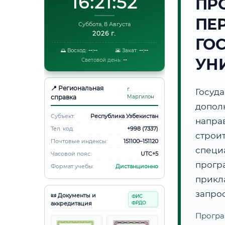
16:21:53
ПР
ПЕ
Суббота, 8 Августа
2026 г.
ГО
🌅 Восход:
--:--
🌇 Закат:
--:--
УН
Световой день:
--
📍 Региональная
г.
Госуд
справка
Маргилон
допол
Субъект:
Республика Узбекистан
напр
Тел. код:
+998 (7337)
стро
Почтовые индексы:
151100–151120
специ
Часовой пояс:
UTC+5
прогр
Формат учебы:
Дистанционно
прикл
запро
📜 Документы и
ФИС
аккредитация
ФРДО
Програ