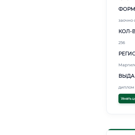
ФОРМ
заочно
КОЛ-В
256
РЕГИО
Маргил
ВЫДА
диплом 
Узнать ц