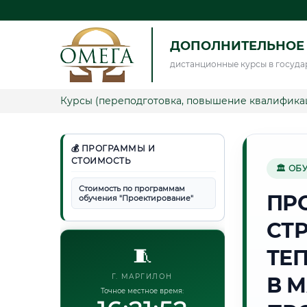
ДОПОЛНИТЕЛЬНОЕ
дистанционные курсы в госуда
Курсы (переподготовка, повышение квалифика
💰 ПРОГРАММЫ И
СТОИМОСТЬ
🏛 ОБ
Стоимость по программам
ПР
обучения "Проектирование"
СТ
🧵
ТЕ
Г. МАРГИЛОН
В 
Точное местное время: