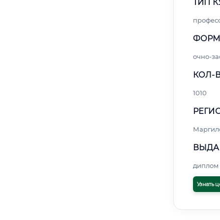
ТИП К
профес
ФОРМ
очно-за
КОЛ-В
1010
РЕГИО
Маргил
ВЫДА
диплом 
Узнать ц