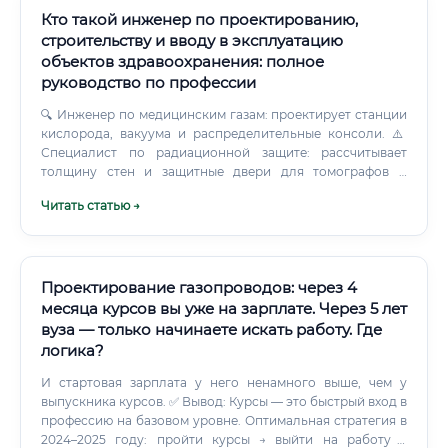
Кто такой инженер по проектированию,
строительству и вводу в эксплуатацию
объектов здравоохранения: полное
руководство по профессии
🔍 Инженер по медицинским газам: проектирует станции
кислорода, вакуума и распределительные консоли. ⚠️
Специалист по радиационной защите: рассчитывает
толщину стен и защитные двери для томографов и
ускорителей. ✅ Инженер по валидации и вводу в
Читать статью →
эксплуатацию: проводит финальные тесты и сдает объект
регуляторам.
Проектирование газопроводов: через 4
месяца курсов вы уже на зарплате. Через 5 лет
вуза — только начинаете искать работу. Где
логика?
И стартовая зарплата у него ненамного выше, чем у
выпускника курсов. ✅ Вывод: Курсы — это быстрый вход в
профессию на базовом уровне. Оптимальная стратегия в
2024–2025 году: пройти курсы → выйти на работу →