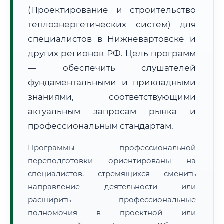
(Проектирование и строительство
теплоэнергетических систем) для
специалистов в Нижневартовске и
других регионов РФ. Цель программ
— обеспечить слушателей
🚚
Расчет логистики оригиналов:
• Маршрут транзита:
~755 км
фундаментальными и прикладными
• Экспресс-доставка СДЭК / Почтой:
1–2 рабочих дня
знаниями, соответствующими
📜 Документы и аккредитация
актуальным запросам рынка и
ФИС ФРДО
профессиональным стандартам.
Программы профессиональной
🔍
Нажмите на документ для увеличения и просмотра
переподготовки ориентированы на
специалистов, стремящихся сменить
направление деятельности или
расширить профессиональные
полномочия в проектной или