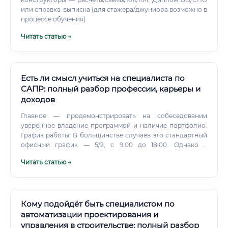
или справка-выписка (для стажера/джуниора возможно в
процессе обучения).
Читать статью →
Есть ли смысл учиться на специалиста по
САПР: полный разбор профессии, карьеры и
доходов
Главное — продемонстрировать на собеседовании
уверенное владение программой и наличие портфолио.
График работы: В большинстве случаев это стандартный
офисный график — 5/2, с 9:00 до 18:00. Однако в
последние годы все больше компаний предлагают
Читать статью →
гибридный или полностью удаленный формат работы
для опытных специалистов.
Кому подойдёт быть специалистом по
автоматизации проектирования и
управления в строительстве: полный разбор