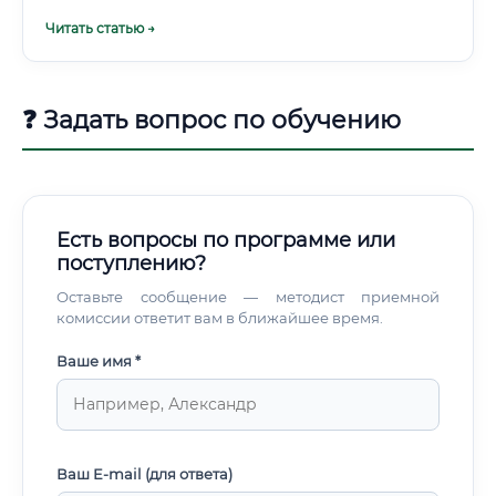
получать опыт → при необходимости поступить на
Читать статью →
заочное обучение в вуз.
❓ Задать вопрос по обучению
Есть вопросы по программе или
поступлению?
Оставьте сообщение — методист приемной
комиссии ответит вам в ближайшее время.
Ваше имя *
Ваш E-mail (для ответа)