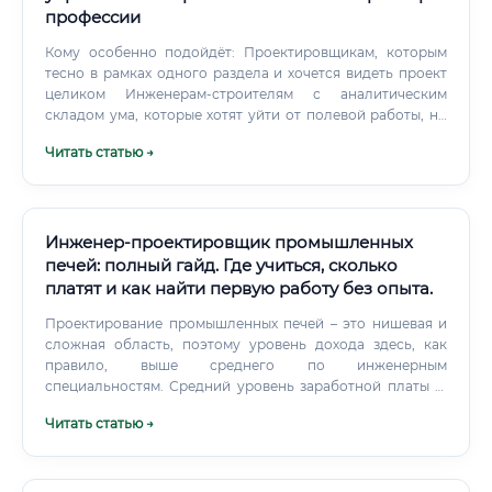
профессии
Кому особенно подойдёт: Проектировщикам, которым
тесно в рамках одного раздела и хочется видеть проект
целиком Инженерам-строителям с аналитическим
складом ума, которые хотят уйти от полевой работы, но
остаться в отрасли IT-специалистам, которым интересна
Читать статью →
не абстрактная разработка, а реальный физический
результат Менеджерам проектов, которые хотят
перевести управление стройкой на новый уровень
Выпускникам технических специальностей, которые
ищут профессию с перспективой ⚡ Есть важная черта
Инженер-проектировщик промышленных
характера, без которой в профессии будет сложно —
печей: полный гайд. Где учиться, сколько
системное мышление. Специалист по автоматизации
платят и как найти первую работу без опыта.
постоянно работает с большим количеством
переменных.
Проектирование промышленных печей – это нишевая и
сложная область, поэтому уровень дохода здесь, как
правило, выше среднего по инженерным
специальностям. Средний уровень заработной платы (в
рублях, для РФ) Где платят больше всего? Наиболее
Читать статью →
высокие зарплаты предлагают в следующих секторах:
Нефтегазовая и нефтехимическая промышленность:
Проектирование печей для НПЗ (нагревательные печи,
печи риформинга).