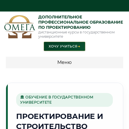
ДОПОЛНИТЕЛЬНОЕ
ПРОФЕССИОНАЛЬНОЕ ОБРАЗОВАНИЕ
ПО ПРОЕКТИРОВАНИЮ
дистанционные курсы в государственном
университете
ХОЧУ УЧИТЬСЯ
➜
Меню
💰 ПРОГРАММЫ И СТОИМОСТЬ
Стоимость по программам обучения "Проектирование"
🏛 ОБУЧЕНИЕ В ГОСУДАРСТВЕННОМ
УНИВЕРСИТЕТЕ
🛢️
ПРОЕКТИРОВАНИЕ И
СТРОИТЕЛЬСТВО
Г. НИЖНЕВАРТОВСК