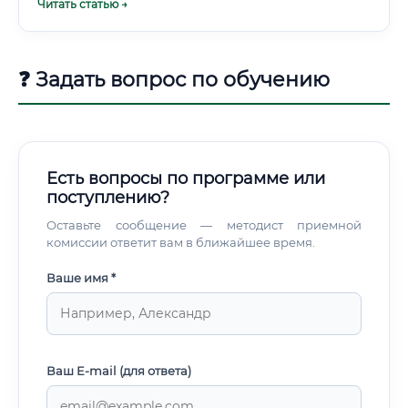
Читать статью →
оборудованию Конструкторов, умеющих работать с
современными CAD-системами и понимающих
производство Не исчезнет ли профессия из-за ИИ Это
вопрос, который задают всё чаще. ИИ-инструменты уже
❓ Задать вопрос по обучению
помогают конструкторам: генеративный дизайн в
Autodesk Fusion, автоматическая оптимизация форм
деталей, автоматическая простановка допусков.
Есть вопросы по программе или
поступлению?
Оставьте сообщение — методист приемной
комиссии ответит вам в ближайшее время.
Ваше имя *
Ваш E-mail (для ответа)