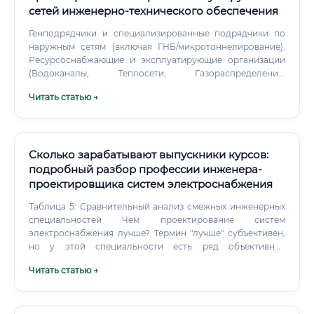
сетей инженерно‑технического обеспечения
Генподрядчики и специализированные подрядчики по
наружным сетям (включая ГНБ/микротоннелирование).
Ресурсоснабжающие и эксплуатирующие организации
(Водоканалы, Теплосети, Газораспределение,
Электросети). Самозанятые/ИП для локальных объектов и
Читать статью →
сопровождения ТУ.
Сколько зарабатывают выпускники курсов:
подробный разбор профессии инженера-
проектировщика систем электроснабжения
Таблица 5: Сравнительный анализ смежных инженерных
специальностей Чем проектирование систем
электроснабжения лучше? Термин "лучше" субъективен,
но у этой специальности есть ряд объективных
преимуществ: Фундаментальность: Электричество —
Читать статью →
основа для работы всех остальных инженерных систем.