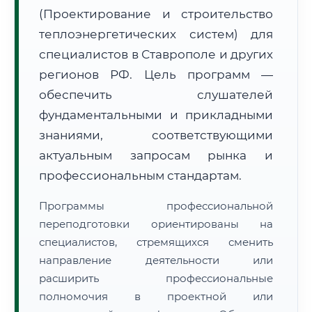
(Проектирование и строительство
теплоэнергетических систем) для
специалистов в Ставрополе и других
регионов РФ. Цель программ —
обеспечить слушателей
🚚
Расчет логистики оригиналов:
• Маршрут транзита:
~3 077 км
фундаментальными и прикладными
• Экспресс-доставка СДЭК / Почтой:
4–6 рабочих дней
знаниями, соответствующими
📜 Документы и аккредитация
актуальным запросам рынка и
ФИС ФРДО
профессиональным стандартам.
Программы профессиональной
🔍
Нажмите на документ для увеличения и просмотра
переподготовки ориентированы на
специалистов, стремящихся сменить
направление деятельности или
расширить профессиональные
полномочия в проектной или