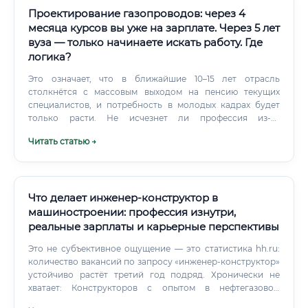
Проектирование газопроводов: через 4
месяца курсов вы уже на зарплате. Через 5 лет
вуза — только начинаете искать работу. Где
логика?
Это означает, что в ближайшие 10–15 лет отрасль
столкнётся с массовым выходом на пенсию текущих
специалистов, и потребность в молодых кадрах будет
только расти. Не исчезнет ли профессия из-за
искусственного интеллекта 🤖 Это справедливый и
Читать статью →
важный вопрос, который волнует многих.
Что делает инженер-конструктор в
машиностроении: профессия изнутри,
реальные зарплаты и карьерные перспективы
Это не субъективное ощущение — это статистика hh.ru:
количество вакансий по запросу «инженер-конструктор»
устойчиво растёт третий год подряд. Хронически не
хватает: Конструкторов с опытом в нефтегазовом
машиностроении Специалистов по нестандартному