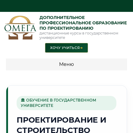
ДОПОЛНИТЕЛЬНОЕ
ПРОФЕССИОНАЛЬНОЕ ОБРАЗОВАНИЕ
ПО ПРОЕКТИРОВАНИЮ
дистанционные курсы в государственном
университете
ХОЧУ УЧИТЬСЯ
➜
Меню
💰 ПРОГРАММЫ И СТОИМОСТЬ
Стоимость по программам обучения "Проектирование"
🏛 ОБУЧЕНИЕ В ГОСУДАРСТВЕННОМ
УНИВЕРСИТЕТЕ
🌸
ПРОЕКТИРОВАНИЕ И
СТРОИТЕЛЬСТВО
Г. СТАВРОПОЛЬ