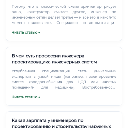
Потому что в классической схеме архитектор рисует
одно, конструктор считает другое, инженер по
инженерным сетям делает третье — и всё это в какой-то
момент сталкивается. Специалист по автоматизации
создаёт условия, при которых таких коллизий либо не
Читать статью →
возникает вовсе, либо они выявляются на экране
монитора, а не на строительной площадке.
В чем суть профессии инженера-
проектировщика инженерных систем
Углубленная специализация: стать уникальным
экспертом в узкой нише (например, проектирование
систем холодоснабжения для ЦОД или «чистых
помещений» для медицины). Востребованность
профессии: сегодня и в будущем Востребованность
Читать статью →
инженеров-проектировщиков находится на стабильно
высоком уровне и не подвержена сильным колебаниям.
Строительство — одна из базовых отраслей экономики.
Какая зарплата у инженеров по
проектированию и строительству наружных