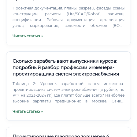
Проектная документация: планы, разрезы, фасады, схемы
конструкций, расчеты (Lira/SCAD/Robot), записки,
спецификации. Рабочая документация: детализация
узлов, маркирование, ведомости объемов (ВОР),
спецификации изделий. BIM-координация:
Читать статью →
моделирование в Revit/ArchiCAD/Tekla, clash detection
(Navisworks/Solibri), выпуск листов.
Сколько зарабатывают выпускники курсов:
подробный разбор профессии инженера-
проектировщика систем электроснабжения
Таблица 2: Уровень заработной платы инженера-
проектировщика систем электроснабжения (в рублях, по
РФ, на 2023-2024 гг.) Где платят больше всего? Наиболее
высокие зарплаты традиционно в Москве, Санкт-
Петербурге и регионах с развитой нефтегазовой и
Читать статью →
добывающей промышленностью (например, ЯНАО,
ХМАО), где реализуются крупные промышленные
проекты. Также высокий доход можно получать в
компаниях, занимающихся проектированием сложных
объектов: центров обработки данных (ЦОД),
Проектирование газопроводов: через 4