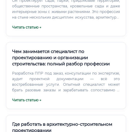
Он проектирует сады, парки, придомовые территории,
общественные пространства, кровельные сады и даже
интерьерные зоны с живыми растениями. Это профессия
на стыке нескольких дисциплин: искусства, архитектуры,
экологии, агрономии и инженерии. Специалист должен
Читать статью →
одновременно обладать художественным вкусом, знать
биологию растений, понимать принципы дренажа и
освещения, а также уметь работать с современным
проектным программным обеспечением.
Чем занимается специалист по
проектированию и организации
строительства: полный разбор профессии
Разработка ППР под заказ, консультации по экспертизе,
аудит проектной документации — всё это
востребованные услуги. Опытный специалист может
брать разовые заказы и зарабатывать сопоставимо с
наёмной работой, при этом имея большую гибкость.
Читать статью →
Где работать в архитектурно-строительном
проектировании