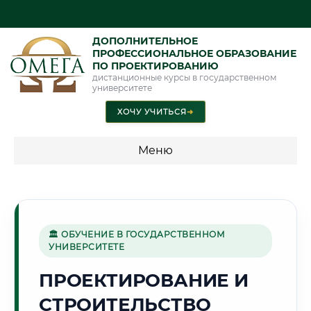
ДОПОЛНИТЕЛЬНОЕ
ПРОФЕССИОНАЛЬНОЕ ОБРАЗОВАНИЕ
ПО ПРОЕКТИРОВАНИЮ
дистанционные курсы в государственном
университете
ХОЧУ УЧИТЬСЯ
➜
Меню
💰 ПРОГРАММЫ И СТОИМОСТЬ
Стоимость по программам обучения "Проектирование"
🏛 ОБУЧЕНИЕ В ГОСУДАРСТВЕННОМ
УНИВЕРСИТЕТЕ
🐻
ПРОЕКТИРОВАНИЕ И
СТРОИТЕЛЬСТВО
Г. ЯРОСЛАВЛЬ