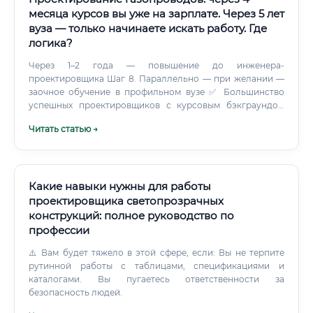
медицинских центров, промышленных предприятий.
месяца курсов вы уже на зарплате. Через 5 лет
вуза — только начинаете искать работу. Где
логика?
Через 1–2 года — повышение до инженера-
проектировщика Шаг 8. Параллельно — при желании —
заочное обучение в профильном вузе ✅ Большинство
успешных проектировщиков с курсовым бэкграундом
занимают должность инженера уже через 12–18 месяцев
Читать статью →
после старта.
Какие навыки нужны для работы
проектировщика светопрозрачных
конструкций: полное руководство по
профессии
⚠️ Вам будет тяжело в этой сфере, если: Вы не терпите
рутинной работы с таблицами, спецификациями и
каталогами. Вы пугаетесь ответственности за
безопасность людей.