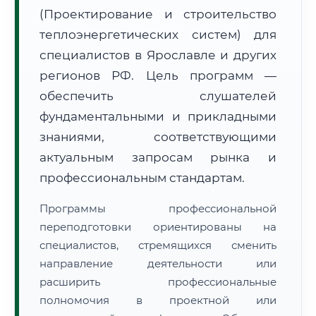
(Проектирование и строительство
теплоэнергетических систем) для
специалистов в Ярославле и других
регионов РФ. Цель программ —
обеспечить слушателей
🚚
Расчет логистики оригиналов:
• Маршрут транзита:
~2 624 км
фундаментальными и прикладными
• Экспресс-доставка СДЭК / Почтой:
4–6 рабочих дней
знаниями, соответствующими
📜 Документы и аккредитация
актуальным запросам рынка и
ФИС ФРДО
профессиональным стандартам.
Программы профессиональной
🔍
Нажмите на документ для увеличения и просмотра
переподготовки ориентированы на
специалистов, стремящихся сменить
направление деятельности или
расширить профессиональные
полномочия в проектной или