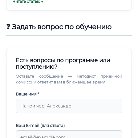
Читать статью →
это невидимая, но безупречно работающая система,
обеспечивающая базовые потребности современного
общества.
❓ Задать вопрос по обучению
Есть вопросы по программе или
поступлению?
Оставьте сообщение — методист приемной
комиссии ответит вам в ближайшее время.
Ваше имя *
Ваш E-mail (для ответа)