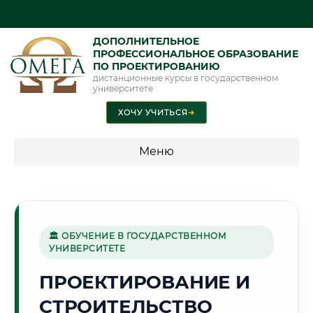
ДОПОЛНИТЕЛЬНОЕ
ПРОФЕССИОНАЛЬНОЕ ОБРАЗОВАНИЕ
ПО ПРОЕКТИРОВАНИЮ
дистанционные курсы в государственном
университете
ХОЧУ УЧИТЬСЯ
➜
Меню
💰 ПРОГРАММЫ И СТОИМОСТЬ
Стоимость по программам обучения "Проектирование"
🏛 ОБУЧЕНИЕ В ГОСУДАРСТВЕННОМ
УНИВЕРСИТЕТЕ
🧊
ПРОЕКТИРОВАНИЕ И
СТРОИТЕЛЬСТВО
Г. МУРМАНСК