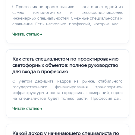
❗ Профессия не просто выживет — она станет одной из
самых технологичных и высокооплачиваемых
инженерных специальностей. Смежные специальности и
сравнение Есть несколько профессий, которые часто
сравнивают с кораблестроением. Таблица 4: Сравнение с
Читать статью →
ближайшими смежными специальностями Таблица 5:
Детальное сравнение — кораблестроитель vs смежные
специальности Почему кораблестроение выигрывает?
Как стать специалистом по проектированию
светофорных объектов: полное руководство
для входа в профессию
С учётом дефицита кадров на рынке, стабильного
государственного финансирования транспортной
инфраструктуры и роста городских агломераций, спрос
на специалистов будет только расти. Профессия даёт
стабильный доход, социальную значимость и реальные
Читать статью →
перспективы карьерного роста. Трудоустройство после
курсов ✅ Статистика по рынку труда показывает:
специалисты с профильными курсами ДПО и базовым
техническим образованием находят работу в течение 1–3
месяцев.
Какой доход у начинающего специалиста по