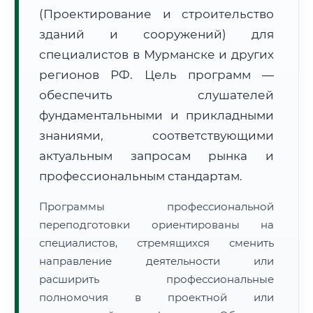
(Проектирование и строительство
зданий и сооружений) для
специалистов в Мурманске и других
регионов РФ. Цель программ —
обеспечить слушателей
🚚
Расчет логистики оригиналов:
• Маршрут транзита:
~2 621 км
фундаментальными и прикладными
• Экспресс-доставка СДЭК / Почтой:
4–6 рабочих дней
знаниями, соответствующими
📜 Документы и аккредитация
актуальным запросам рынка и
ФИС ФРДО
профессиональным стандартам.
Программы профессиональной
🔍
Нажмите на документ для увеличения и просмотра
переподготовки ориентированы на
специалистов, стремящихся сменить
направление деятельности или
расширить профессиональные
полномочия в проектной или