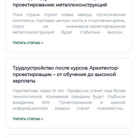
проектированию металлоконструкций
Пока страна строит новые заводы, логистические
комплексы, торговые центры, мосты и спортивные арены,
спрос на инженеров-проектировщиков
металлоконструкций будет стабильно высоким.
Программы по модернизации промышленности и
Читать статью →
развитию инфраструктуры также обеспечивают этих
специалистов работой на долгие годы вперед.
Трудоустройство после курсов: Архитектор-
проектировщик – от обучения до высокой
зарплаты
Перспективы через 10 лет: Профессия станет еще более
технологичной. Ключевыми трендами будут: Глубокое
внедрение BIM: Проектирование в единой
информационной модели станет повсеместным
стандартом.
Читать статью →