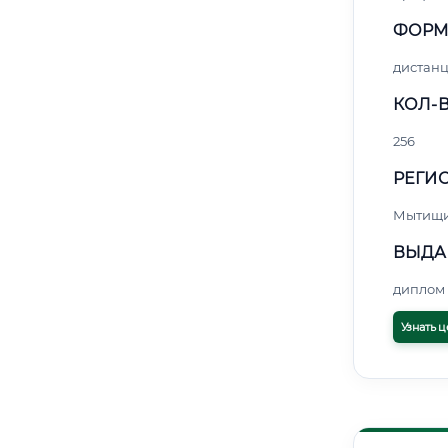
ФОРМ
дистан
КОЛ-В
256
РЕГИО
Мытищ
ВЫДА
диплом 
Узнать ц