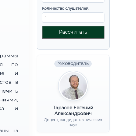
Количество слушателей:
Рассчитать
граммы
ния по
РУКОВОДИТЕЛЬ
ние и
стов в
печить
ниями,
Тарасов Евгений
нка и
Александрович
Доцент, кандидат технических
наук
ваны на