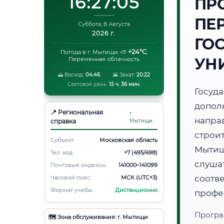
16:27:06
ПР
ПЕ
Суббота, 8 Августа
2026 г.
ГО
+24°C
Погода в г. Мытищи:
⛅
,
УН
Переменная облачность
🌅 Восход:
04:46
🌇 Закат:
20:22
Световой день:
15 ч. 36 мин.
Госуд
допол
📍 Региональная
г.
напр
справка
Мытищи
строи
Субъект:
Московская область
Мытищ
Тел. код:
+7 (495/498)
слуша
Почтовые индексы:
141000–141099
соот
Часовой пояс:
МСК (UTC+3)
Формат учебы:
Дистанционно
профе
Програ
🗺️ Зона обслуживания: г. Мытищи