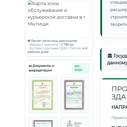
специа
расши
строи
теорет
🚚
Расчет логистики оригиналов:
• Маршрут транзита:
~2 799 км
• Экспресс-доставка СДЭК / Почтой:
4–6
рабочих дней
🏛 Госу
данному
📜 Документы и
ФИС
аккредитация
ФРДО
ПРО
ЗДА
НАПР
Проект