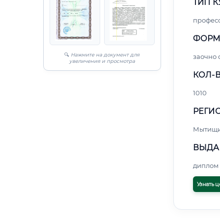
ТИП К
профес
ФОРМ
🔍
Нажмите на документ для
заочно
увеличения и просмотра
КОЛ-В
1010
РЕГИО
Мытищ
ВЫДА
диплом 
Узнать ц