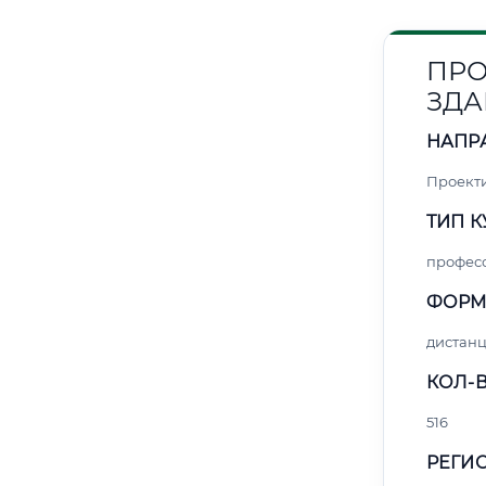
ПРО
ЗДА
НАПР
Проект
ТИП К
профес
ФОРМ
дистан
КОЛ-В
516
РЕГИО