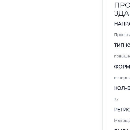
ПРО
ЗДА
НАПР
Проект
ТИП К
повыше
ФОРМ
вечерн
КОЛ-В
72
РЕГИО
Мытищ