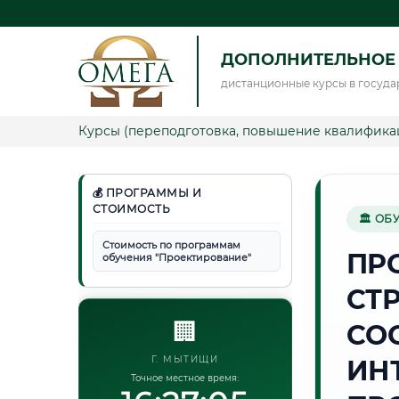
ДОПОЛНИТЕЛЬНОЕ
дистанционные курсы в госуда
Курсы (переподготовка, повышение квалифика
💰 ПРОГРАММЫ И
СТОИМОСТЬ
🏛 ОБ
Стоимость по программам
ПР
обучения "Проектирование"
СТ
🏢
СО
Г. МЫТИЩИ
ИН
Точное местное время: