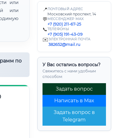
сти или
📍
ПОЧТОВЫЙ АДРЕС
ой или
Московский проспект, 14
одимую
💬
МЕССЕНДЖЕР MAX
+7 (920) 211-67-25
📞
ТЕЛЕФОНЫ
+7 (905) 191-43-09
✉️
ЭЛЕКТРОННАЯ ПОЧТА
382652@mail.ru
грамм по
У Вас остались вопросы?
Свяжитесь с нами удобным
способом:
Задать вопрос
О
Написать в Max
Задать вопрос в
Telegram