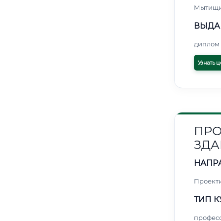
Мытищ
ВЫДА
диплом 
Узнать ц
ПРО
ЗДА
НАПР
Проект
ТИП К
профес