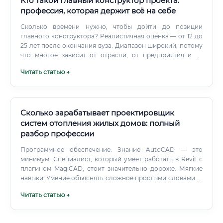
Кто такой Главный конструктор проекта:
профессия, которая держит всё на себе
Сколько времени нужно, чтобы дойти до позиции
главного конструктора? Реалистичная оценка — от 12 до
25 лет после окончания вуза. Диапазон широкий, потому
что многое зависит от отрасли, от предприятия и от
личных качеств конкретного человека.
Читать статью →
Сколько зарабатывает проектировщик
систем отопления жилых домов: полный
разбор профессии
Программное обеспечение: Знание AutoCAD — это
минимум. Специалист, который умеет работать в Revit с
плагином MagiCAD, стоит значительно дороже. Мягкие
навыки: Умение объяснять сложное простыми словами —
заказчик часто не понимает, зачем нужен
Читать статью →
балансировочный клапан.