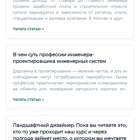
Уровень дохода: от стажера до главного инженера
Уровень заработной платы в строительной отрасли
сильно варьируется в зависимости от региона, опыта,
специализации и размера компании. В Москве и других
крупных городах-миллионниках зарплаты традиционно
Читать статью →
на 20-40% выше, чем в среднем по стране. Наибольшие
доходы — в нефтегазовом секторе и при строительстве
уникальных и технически сложных объектов.
В чем суть профессии инженера-
проектировщика инженерных систем
Дедлайны в проектировании — явление частое, и для их
соблюдения могут потребоваться переработки. Также
профессия предполагает периодические командировки
на объекты для проведения авторского надзора или
сбора исходных данных, хотя их частота сильно зависит
Читать статью →
от компании и конкретного проекта. Уровень заработной
платы: от стажера до ведущего специалиста Заработная
плата инженера-проектировщика напрямую зависит от
его опыта, квалификации, региона работы и размера
компании.
Ландшафтный дизайнер. Пока вы читаете это,
кто-то уже проходит наш курс и через
полгода займет место, о котором вы мечтаете