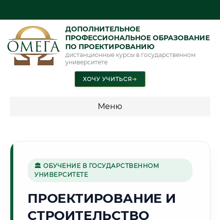
ДОПОЛНИТЕЛЬНОЕ
ПРОФЕССИОНАЛЬНОЕ ОБРАЗОВАНИЕ
ПО ПРОЕКТИРОВАНИЮ
дистанционные курсы в государственном
университете
ХОЧУ УЧИТЬСЯ
➜
Меню
💰 ПРОГРАММЫ И СТОИМОСТЬ
Стоимость по программам обучения "Проектирование"
🏛 ОБУЧЕНИЕ В ГОСУДАРСТВЕННОМ
УНИВЕРСИТЕТЕ
🏘️
ПРОЕКТИРОВАНИЕ И
СТРОИТЕЛЬСТВО
Г. ВОРОНЕЖ