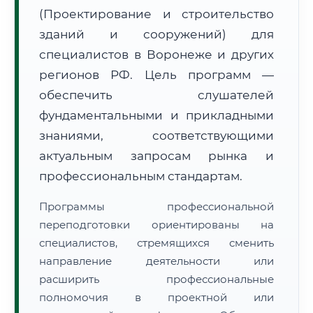
(Проектирование и строительство
зданий и сооружений) для
специалистов в Воронеже и других
регионов РФ. Цель программ —
обеспечить слушателей
🚚
Расчет логистики оригиналов:
• Маршрут транзита:
~2 879 км
фундаментальными и прикладными
• Экспресс-доставка СДЭК / Почтой:
4–6 рабочих дней
знаниями, соответствующими
📜 Документы и аккредитация
актуальным запросам рынка и
ФИС ФРДО
профессиональным стандартам.
Программы профессиональной
🔍
Нажмите на документ для увеличения и просмотра
переподготовки ориентированы на
специалистов, стремящихся сменить
направление деятельности или
расширить профессиональные
полномочия в проектной или