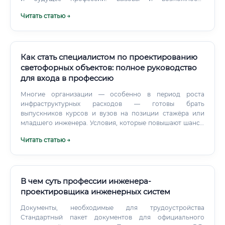
Востребована ли профессия сейчас?
Читать статью →
Как стать специалистом по проектированию
светофорных объектов: полное руководство
для входа в профессию
Многие организации — особенно в период роста
инфраструктурных расходов — готовы брать
выпускников курсов и вузов на позиции стажёра или
младшего инженера. Условия, которые повышают шансы
без опыта: Наличие технического образования (любого
Читать статью →
смежного) Пройденные специализированные курсы с
документом об окончании Базовые навыки AutoCAD
Знание профильных ГОСТов хотя бы на уровне
понимания структуры Мотивация и готовность учиться у
опытных коллег ⚡ Совет: начинайте с государственных
В чем суть профессии инженера-
учреждений (ЦОДД, комитеты транспорта) — там охотнее
проектировщика инженерных систем
берут начинающих специалистов и готовы обучать на
Документы, необходимые для трудоустройства
месте.
Стандартный пакет документов для официального