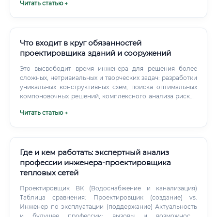
Читать статью →
Центральной Азии.
Что входит в круг обязанностей
проектировщика зданий и сооружений
Это высвободит время инженера для решения более
сложных, нетривиальных и творческих задач: разработки
уникальных конструктивных схем, поиска оптимальных
компоновочных решений, комплексного анализа рисков
и принятия стратегических решений. Профессия станет
Читать статью →
еще более интеллектуальной и менее рутинной.
Где и кем работать: экспертный анализ
профессии инженера-проектировщика
тепловых сетей
Проектировщик ВК (Водоснабжение и канализация)
Таблица сравнения: Проектировщик (создание) vs.
Инженер по эксплуатации (поддержание) Актуальность
и будущее профессии: вызовы и возможности