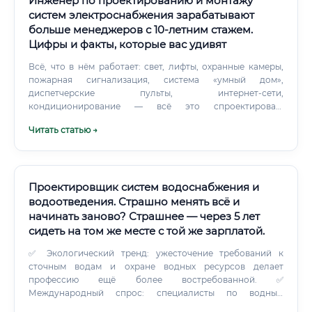
Инженер по проектированию и монтажу
систем электроснабжения зарабатывают
больше менеджеров с 10-летним стажем.
Цифры и факты, которые вас удивят
Всё, что в нём работает: свет, лифты, охранные камеры,
пожарная сигнализация, система «умный дом»,
диспетчерские пульты, интернет-сети,
кондиционирование — всё это спроектировал,
установил и настроил один специалист. Инженер по
Читать статью →
проектированию и монтажу внутренних систем и сетей
электроснабжения, слаботочных систем,
диспетчеризации, автоматизации и управления
инженерными системами — это профессионал широкого
профиля, без которого невозможно строительство ни
Проектировщик систем водоснабжения и
одного современного объекта.
водоотведения. Страшно менять всё и
начинать заново? Страшнее — через 5 лет
сидеть на том же месте с той же зарплатой.
✅ Экологический тренд: ужесточение требований к
сточным водам и охране водных ресурсов делает
профессию ещё более востребованной. ✅
Международный спрос: специалисты по водным
системам нужны в странах Ближнего Востока, Африки,