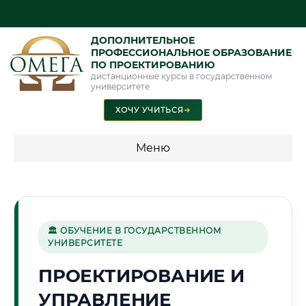
ДОПОЛНИТЕЛЬНОЕ
ПРОФЕССИОНАЛЬНОЕ ОБРАЗОВАНИЕ
ПО ПРОЕКТИРОВАНИЮ
дистанционные курсы в государственном
университете
ХОЧУ УЧИТЬСЯ
➜
Меню
💰 ПРОГРАММЫ И СТОИМОСТЬ
Стоимость по программам обучения "Проектирование"
🏛 ОБУЧЕНИЕ В ГОСУДАРСТВЕННОМ
УНИВЕРСИТЕТЕ
🏭
ПРОЕКТИРОВАНИЕ И
УПРАВЛЕНИЕ
Г. ЕКАТЕРИНБУРГ