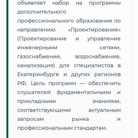
объявляет набор на программы
дополнительного
профессионального образования по
направлению «Проектирование»
(Проектирование и управление
🚚
Расчет логистики оригиналов:
инженерными сетями,
• Маршрут транзита:
~1 398 км
• Экспресс-доставка СДЭК / Почтой:
2–3 рабочих дня
газоснабжение, водоснабжение,
канализация) для специалистов в
📜 Документы и аккредитация
ФИС ФРДО
Екатеринбурге и других регионов
РФ. Цель программ — обеспечить
слушателей фундаментальными и
🔍
Нажмите на документ для увеличения и просмотра
прикладными знаниями,
соответствующими актуальным
запросам рынка и
профессиональным стандартам.