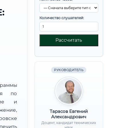
:
Количество слушателей:
Рассчитать
РУКОВОДИТЕЛЬ
граммы
ния по
ние и
ение,
Тарасов Евгений
Александрович
ровске
Доцент, кандидат технических
печить
наук