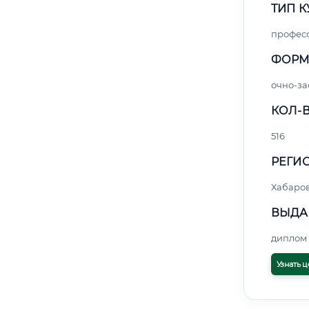
ТИП К
профес
ФОРМ
очно-за
КОЛ-В
516
РЕГИО
Хабаро
ВЫДА
диплом 
Узнать ц