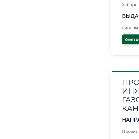
Хабаро
ВЫДА
диплом 
Узнать ц
ПРО
ИНЖ
ГАЗ
КАН
НАПР
Проект