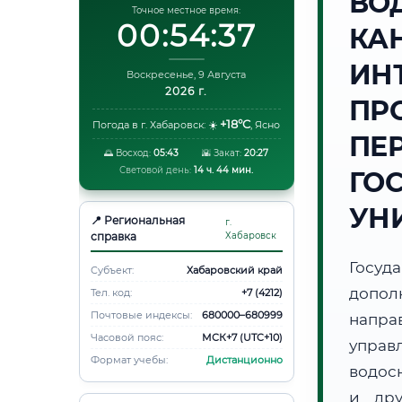
ВО
Точное местное время:
00:54:38
КА
ИН
Воскресенье, 9 Августа
2026 г.
ПР
+18°C
Погода в г. Хабаровск:
☀️
,
Ясно
ПЕ
🌅 Восход:
05:43
🌇 Закат:
20:27
Световой день:
14 ч. 44 мин.
ГО
УН
📍 Региональная
г.
справка
Хабаровск
Госуд
Субъект:
Хабаровский край
допол
Тел. код:
+7 (4212)
Почтовые индексы:
680000–680999
напр
Часовой пояс:
МСК+7 (UTC+10)
упра
Формат учебы:
Дистанционно
водос
и дру