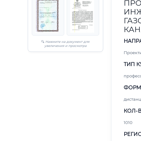
ПРО
ИНЖ
ГАЗ
КАН
НАПР
🔍
Нажмите на документ для
увеличения и просмотра
Проект
ТИП К
профес
ФОРМ
дистан
КОЛ-В
1010
РЕГИО