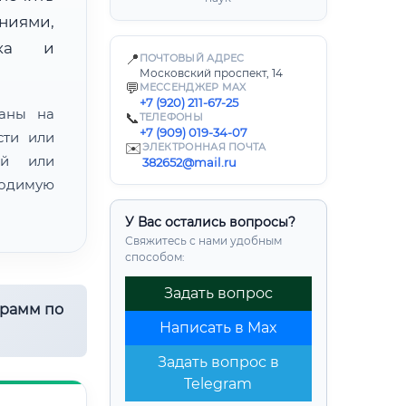
ниями,
нка и
📍
ПОЧТОВЫЙ АДРЕС
Московский проспект, 14
💬
МЕССЕНДЖЕР MAX
+7 (920) 211-67-25
ваны на
📞
ТЕЛЕФОНЫ
+7 (909) 019-34-07
сти или
✉️
ЭЛЕКТРОННАЯ ПОЧТА
ой или
382652@mail.ru
одимую
У Вас остались вопросы?
Свяжитесь с нами удобным
способом:
Задать вопрос
грамм по
Написать в Max
Задать вопрос в
Telegram