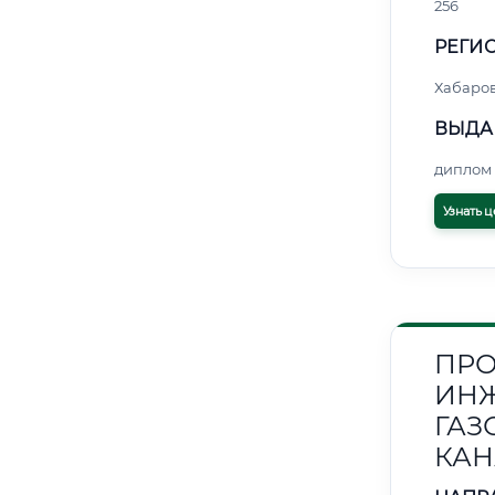
256
РЕГИО
Хабаро
ВЫДА
диплом 
Узнать ц
ПРО
ИНЖ
ГАЗ
КАН