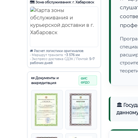
🗺️ Зона обслуживания: г. Хабаровск
слуша
соот
профе
Програ
специа
🚚
Расчет логистики оригиналов:
расши
• Маршрут транзита:
~3 576 км
• Экспресс-доставка СДЭК / Почтой:
5–7
строи
рабочих дней
теорет
📜 Документы и
ФИС
аккредитация
ФРДО
🏛 Госу
данному