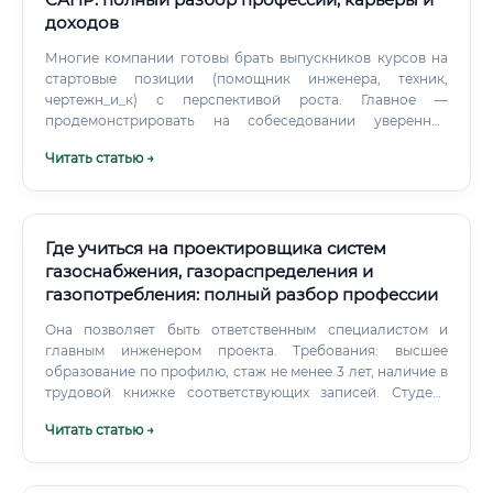
доходов
Многие компании готовы брать выпускников курсов на
стартовые позиции (помощник инженера, техник,
чертежн_и_к) с перспективой роста. Главное —
продемонстрировать на собеседовании уверенное
владение программой и наличие портфолио. График
Читать статью →
работы: В большинстве случаев это стандартный
офисный график — 5/2, с 9:00 до 18:00.
Где учиться на проектировщика систем
газоснабжения, газораспределения и
газопотребления: полный разбор профессии
Она позволяет быть ответственным специалистом и
главным инженером проекта. Требования: высшее
образование по профилю, стаж не менее 3 лет, наличие в
трудовой книжке соответствующих записей. Студент
заканчивает ТГВ, устраивается в проектную организацию
Читать статью →
на должность инженера или техника.