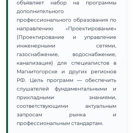
объявляет набор на программы
дополнительного
профессионального образования по
направлению «Проектирование»
(Проектирование и управление
🚚
Расчет логистики оригиналов:
инженерными сетями,
• Маршрут транзита:
~1 559 км
• Экспресс-доставка СДЭК / Почтой:
2–3 рабочих дня
газоснабжение, водоснабжение,
канализация) для специалистов в
📜 Документы и аккредитация
ФИС ФРДО
Магнитогорске и других регионов
РФ. Цель программ — обеспечить
слушателей фундаментальными и
🔍
Нажмите на документ для увеличения и просмотра
прикладными знаниями,
соответствующими актуальным
запросам рынка и
профессиональным стандартам.