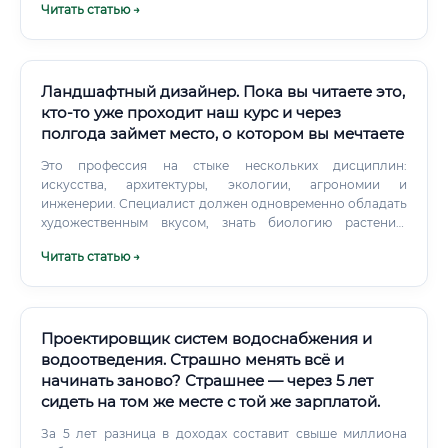
Читать статью →
у специалистов, которые сопровождают документацию
на стадии проектирования, без необходимости
ежедневно присутствовать на объекте.
Ландшафтный дизайнер. Пока вы читаете это,
кто-то уже проходит наш курс и через
полгода займет место, о котором вы мечтаете
Это профессия на стыке нескольких дисциплин:
искусства, архитектуры, экологии, агрономии и
инженерии. Специалист должен одновременно обладать
художественным вкусом, знать биологию растений,
понимать принципы дренажа и освещения, а также уметь
Читать статью →
работать с современным проектным программным
обеспечением.
Проектировщик систем водоснабжения и
водоотведения. Страшно менять всё и
начинать заново? Страшнее — через 5 лет
сидеть на том же месте с той же зарплатой.
За 5 лет разница в доходах составит свыше миллиона