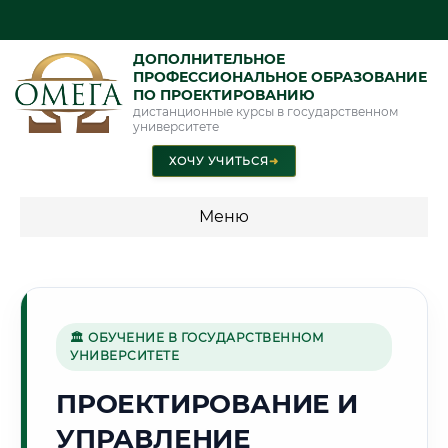
ДОПОЛНИТЕЛЬНОЕ
ПРОФЕССИОНАЛЬНОЕ ОБРАЗОВАНИЕ
ПО ПРОЕКТИРОВАНИЮ
дистанционные курсы в государственном
университете
ХОЧУ УЧИТЬСЯ
➜
Меню
💰 ПРОГРАММЫ И СТОИМОСТЬ
Стоимость по программам обучения "Проектирование"
🏛 ОБУЧЕНИЕ В ГОСУДАРСТВЕННОМ
УНИВЕРСИТЕТЕ
⚒️
ПРОЕКТИРОВАНИЕ И
УПРАВЛЕНИЕ
Г. МАГНИТОГОРСК