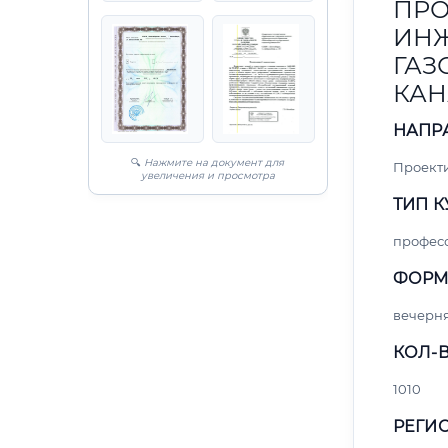
ПРО
ИНЖ
ГАЗ
КАН
НАПР
🔍
Нажмите на документ для
Проект
увеличения и просмотра
ТИП К
профес
ФОРМ
вечерн
КОЛ-В
1010
РЕГИО