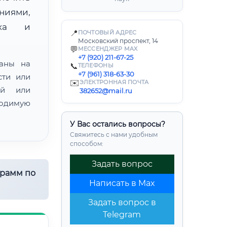
ниями,
нка и
📍
ПОЧТОВЫЙ АДРЕС
Московский проспект, 14
💬
МЕССЕНДЖЕР MAX
+7 (920) 211-67-25
ваны на
📞
ТЕЛЕФОНЫ
+7 (961) 318-63-30
сти или
✉️
ЭЛЕКТРОННАЯ ПОЧТА
ой или
382652@mail.ru
одимую
У Вас остались вопросы?
Свяжитесь с нами удобным
способом:
Задать вопрос
грамм по
Написать в Max
Задать вопрос в
Telegram