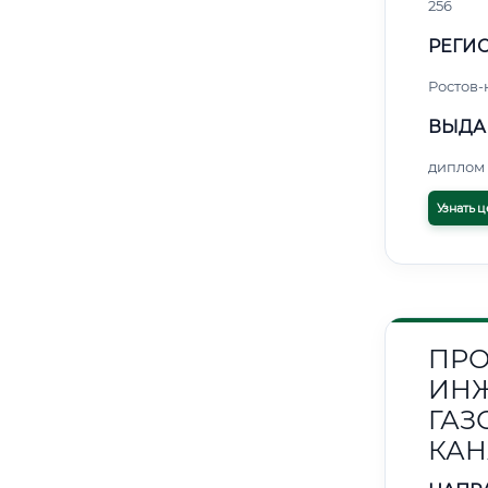
256
РЕГИО
Ростов-
ВЫДА
диплом 
Узнать ц
ПРО
ИНЖ
ГАЗ
КАН