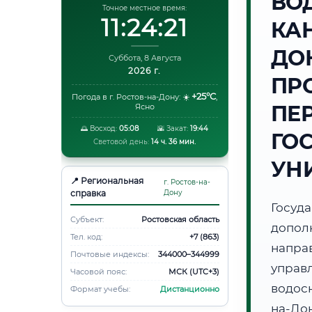
ВО
Точное местное время:
11:24:22
КА
ДО
Суббота, 8 Августа
2026 г.
ПР
+25°C
Погода в г. Ростов-на-Дону:
☀️
,
ПЕ
Ясно
🌅 Восход:
05:08
🌇 Закат:
19:44
ГО
Световой день:
14 ч. 36 мин.
УН
📍 Региональная
г. Ростов-на-
справка
Дону
Госуд
Субъект:
Ростовская область
допол
Тел. код:
+7 (863)
напр
Почтовые индексы:
344000–344999
упра
Часовой пояс:
МСК (UTC+3)
водос
Формат учебы:
Дистанционно
на-До