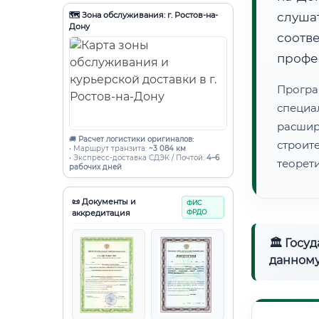
🗺️ Зона обслуживания: г. Ростов-на-
слуша
Дону
соот
профе
Програ
специа
расши
🚚
Расчет логистики оригиналов:
строи
• Маршрут транзита:
~3 084 км
• Экспресс-доставка СДЭК / Почтой:
4–6
теорет
рабочих дней
📜 Документы и
ФИС
аккредитация
ФРДО
🏛 Госу
данному