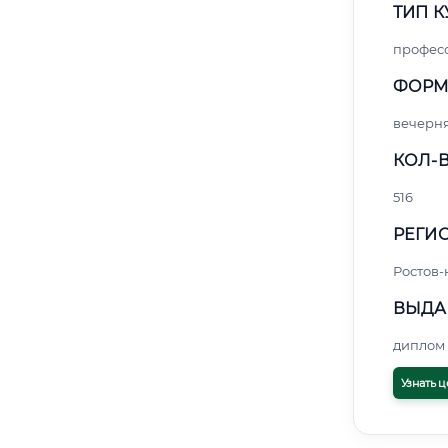
ТИП К
профес
ФОРМ
вечерн
КОЛ-В
516
РЕГИО
Ростов-
ВЫДА
диплом 
Узнать ц