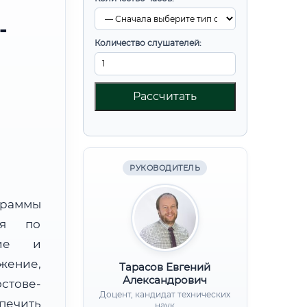
-
Количество слушателей:
Рассчитать
РУКОВОДИТЕЛЬ
граммы
ния по
ние и
ение,
Тарасов Евгений
Александрович
стове-
Доцент, кандидат технических
печить
наук