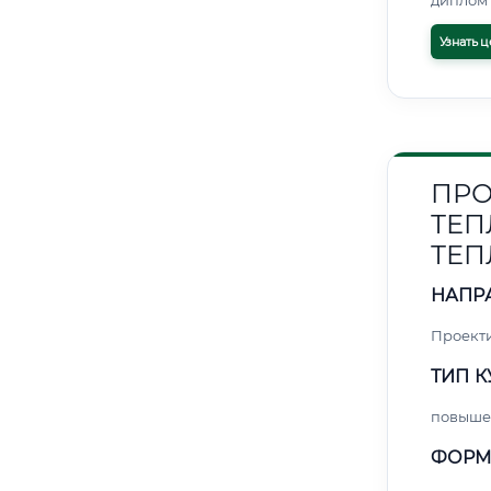
диплом 
Узнать ц
ПРО
ТЕП
ТЕП
НАПР
Проект
ТИП К
повыше
ФОРМ