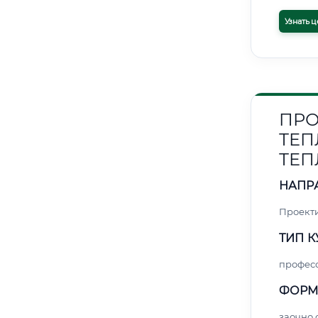
Узнать ц
ПРО
ТЕП
ТЕП
НАПР
Проект
ТИП К
профес
ФОРМ
заочно 