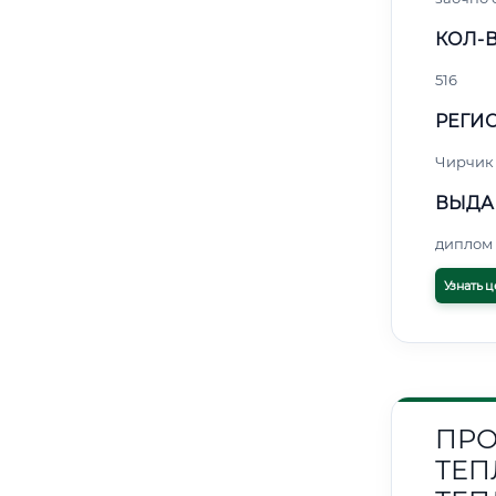
КОЛ-В
516
РЕГИО
Чирчик
ВЫДА
диплом 
Узнать ц
ПРО
ТЕП