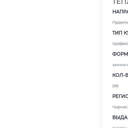
ТЕП
НАПР
Проект
ТИП К
профес
ФОРМ
заочно 
КОЛ-В
256
РЕГИО
Чирчик
ВЫДА