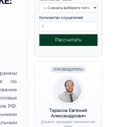
КЕ:
Количество слушателей:
Рассчитать
РУКОВОДИТЕЛЬ
граммы
ния по
вание
пловых
ов РФ.
Тарасов Евгений
льными
Александрович
альным
Доцент, кандидат технических
наук