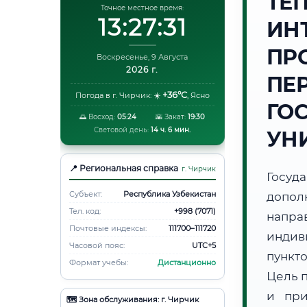
ТЕ
Точное местное время:
13:27:32
ИН
ПР
Воскресенье, 9 Августа
2026 г.
ПЕ
+36°C
Погода в г. Чирчик:
☀️
,
Ясно
ГО
🌅 Восход:
05:24
🌇 Закат:
19:30
Световой день:
14 ч. 6 мин.
УН
📍 Региональная справка
г. Чирчик
Госуд
Субъект:
Республика Узбекистан
допол
Тел. код:
+998 (7071)
напр
Почтовые индексы:
111700–111720
индив
Часовой пояс:
UTC+5
пункт
Формат учебы:
Дистанционно
Цель 
и при
🗺️ Зона обслуживания: г. Чирчик