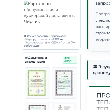
запро
Програ
специа
расши
строи
🚚
Расчет логистики оригиналов:
теорет
• Маршрут транзита:
~1 797 км
• Экспресс-доставка СДЭК / Почтой:
3–4
рабочих дня
📜 Документы и
ФИС
аккредитация
ФРДО
🏛 Госу
данному
ПРО
ТЕП
ТЕП