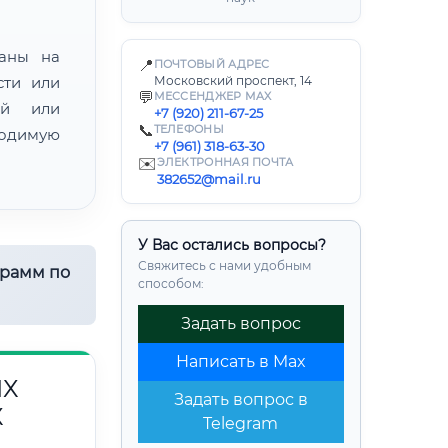
ваны на
📍
ПОЧТОВЫЙ АДРЕС
сти или
Московский проспект, 14
💬
МЕССЕНДЖЕР MAX
ой или
+7 (920) 211-67-25
📞
ТЕЛЕФОНЫ
одимую
+7 (961) 318-63-30
✉️
ЭЛЕКТРОННАЯ ПОЧТА
382652@mail.ru
У Вас остались вопросы?
Свяжитесь с нами удобным
грамм по
способом:
Задать вопрос
Написать в Max
ЫХ
Задать вопрос в
Х
Telegram