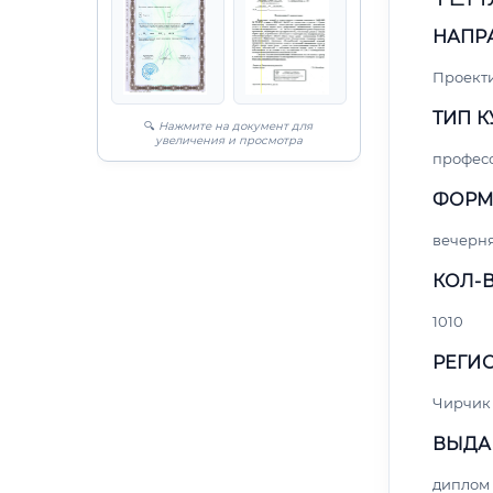
НАПР
Проект
ТИП К
🔍
Нажмите на документ для
увеличения и просмотра
профес
ФОРМ
вечерн
КОЛ-В
1010
РЕГИО
Чирчик
ВЫДА
диплом 