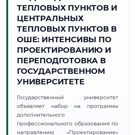
Точное местное время:
ТЕПЛОВЫХ ПУНКТОВ И
14:24:11
ЦЕНТРАЛЬНЫХ
Четверг, 6 Августа
ТЕПЛОВЫХ ПУНКТОВ В
2026 г.
ОШЕ: ИНТЕНСИВЫ ПО
+31°C
Погода в г. Ош:
☀️
,
Ясно
ПРОЕКТИРОВАНИЮ И
🌅 Восход:
06:10
🌇 Закат:
20:18
Световой день:
14 ч. 8 мин.
ПЕРЕПОДГОТОВКА В
ГОСУДАРСТВЕННОМ
📍 Региональная справка
г. Ош
УНИВЕРСИТЕТЕ
Субъект:
Кыргызская Республика
Тел. код:
+996 (3222)
Государственный университет
Почтовые индексы:
714000–714025
объявляет набор на программы
Часовой пояс:
UTC+6
Формат учебы:
дополнительного
Дистанционно
профессионального образования по
🗺️ Зона обслуживания: г. Ош
направлению «Проектирование»