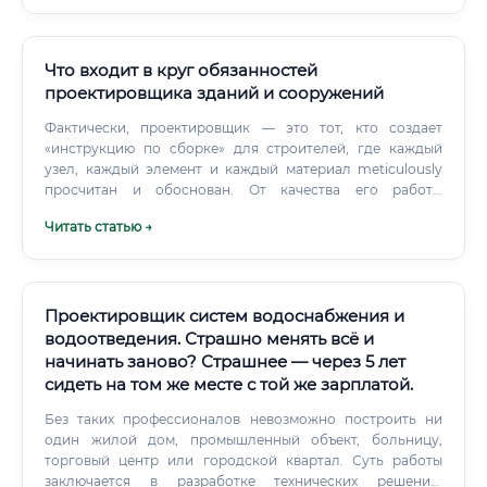
Что входит в круг обязанностей
проектировщика зданий и сооружений
Фактически, проектировщик — это тот, кто создает
«инструкцию по сборке» для строителей, где каждый
узел, каждый элемент и каждый материал meticulously
просчитан и обоснован. От качества его работы
напрямую зависит безопасность людей, которые будут
Читать статью →
находиться в здании, и экономическая эффективность
всего проекта.
Проектировщик систем водоснабжения и
водоотведения. Страшно менять всё и
начинать заново? Страшнее — через 5 лет
сидеть на том же месте с той же зарплатой.
Без таких профессионалов невозможно построить ни
один жилой дом, промышленный объект, больницу,
торговый центр или городской квартал. Суть работы
заключается в разработке технических решений,