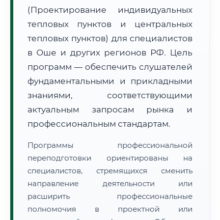
(Проектирование индивидуальных
тепловых пунктов и центральных
тепловых пунктов) для специалистов
в Оше и других регионов РФ. Цель
программ — обеспечить слушателей
🚚
Расчет логистики оригиналов:
• Маршрут транзита:
~1 778 км
фундаментальными и прикладными
• Экспресс-доставка СДЭК / Почтой:
3–4 рабочих дня
знаниями, соответствующими
📜 Документы и аккредитация
актуальным запросам рынка и
ФИС ФРДО
профессиональным стандартам.
Программы профессиональной
🔍
Нажмите на документ для увеличения и просмотра
переподготовки ориентированы на
специалистов, стремящихся сменить
направление деятельности или
расширить профессиональные
полномочия в проектной или