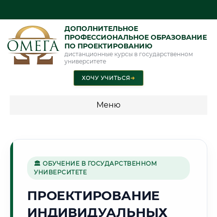
ДОПОЛНИТЕЛЬНОЕ
ПРОФЕССИОНАЛЬНОЕ ОБРАЗОВАНИЕ
ПО ПРОЕКТИРОВАНИЮ
дистанционные курсы в государственном
университете
ХОЧУ УЧИТЬСЯ
➜
Меню
💰 ПРОГРАММЫ И СТОИМОСТЬ
Стоимость по программам обучения "Проектирование"
🏛 ОБУЧЕНИЕ В ГОСУДАРСТВЕННОМ
УНИВЕРСИТЕТЕ
🌄
ПРОЕКТИРОВАНИЕ
ИНДИВИДУАЛЬНЫХ
Г. ОШ