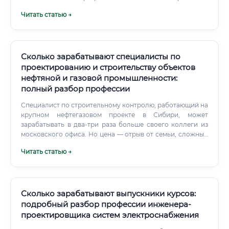
расчётах, проектировании и авторском надзоре за
Читать статью →
строительством инженерных сетей, по которым подаётся
питьевая вода, отводятся бытовые и промышленные
стоки, организуется ливневая канализация. Это
специалист, который просчитывает гидравлику,
выбирает материалы, обеспечивает надёжность системы
Сколько зарабатывают специалисты по
на десятилетия вперёд, несёт юридическую
проектированию и строительству объектов
ответственность за безопасность объекта.
нефтяной и газовой промышленности:
полный разбор профессии
Специалист по строительному контролю, работающий на
крупном нефтегазовом проекте в Сибири, может
зарабатывать в два-три раза больше своего коллеги из
московского офиса. Но цена — отрыв от семьи, сложный
климат и физическая нагрузка. ⚠️ Проектные институты
Читать статью →
платят меньше, чем нефтяные компании или крупные
EPC-подрядчики.
Сколько зарабатывают выпускники курсов:
подробный разбор профессии инженера-
проектировщика систем электроснабжения