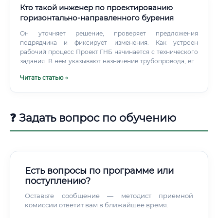
в будущем 📈 Ситуация на рынке труда однозначна:
Кто такой инженер по проектированию
дефицит проектировщиков газопроводов в России носит
горизонтально-направленного бурения
системный характер.
Он уточняет решение, проверяет предложения
подрядчика и фиксирует изменения. Как устроен
рабочий процесс Проект ГНБ начинается с технического
задания. В нем указывают назначение трубопровода, его
диаметр, материал, протяженность, начало и конец
Читать статью →
участка, требования к срокам и ограничения по
территории.
❓ Задать вопрос по обучению
Есть вопросы по программе или
поступлению?
Оставьте сообщение — методист приемной
комиссии ответит вам в ближайшее время.