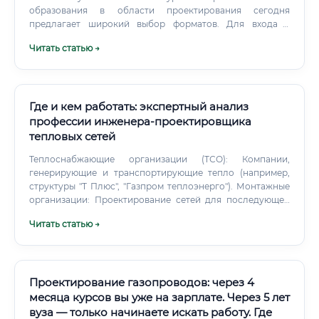
образования в области проектирования сегодня
предлагает широкий выбор форматов. Для входа в
профессию оптимально сочетание базового курса по
Читать статью →
AutoCAD/nanoCAD + специализированного курса по
генеральному планированию. На что обратить внимание
при выборе курса: ✅ Наличие практических заданий на
реальных чертежах ✅ Преподаватели — действующие
практикующие проектировщики ✅ Разбор нормативной
Где и кем работать: экспертный анализ
базы (СП, ГОСТ, СанПиН) ✅ Выдача официального
профессии инженера-проектировщика
сертификата / удостоверения о повышении
тепловых сетей
квалификации ✅ Поддержка куратора и обратная связь ⚠️
Рекомендуется начинать с курсов профессиональной
Теплоснабжающие организации (ТСО): Компании,
переподготовки объёмом не менее 250–500
генерирующие и транспортирующие тепло (например,
академических часов — это даёт право на ведение
структуры "Т Плюс", "Газпром теплоэнерго"). Монтажные
профессиональной деятельности и признаётся
организации: Проектирование сетей для последующей
работодателями.
установки. Государственные структуры: Отделы
Читать статью →
капитального строительства, комитеты по энергетике и
инженерному обеспечению.
Проектирование газопроводов: через 4
месяца курсов вы уже на зарплате. Через 5 лет
вуза — только начинаете искать работу. Где