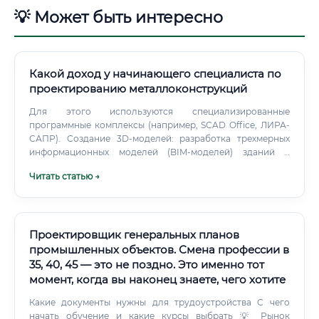
💡 Может быть интересно
Какой доход у начинающего специалиста по
проектированию металлоконструкций
Для этого используются специализированные
программные комплексы (например, SCAD Office, ЛИРА-
САПР). Создание 3D-моделей: разработка трехмерных
информационных моделей (BIM-моделей) зданий и
сооружений, которые позволяют визуализировать
Читать статью →
проект, выявить коллизии (пересечения с другими
системами) и получить точные данные для чертежей.
Проектировщик генеральных планов
промышленных объектов. Смена профессии в
35, 40, 45 — это не поздно. Это именно тот
момент, когда вы наконец знаете, чего хотите
Какие документы нужны для трудоустройства С чего
начать обучение и какие курсы выбрать 💡 Рынок