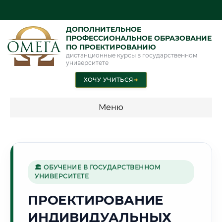
ДОПОЛНИТЕЛЬНОЕ
ПРОФЕССИОНАЛЬНОЕ ОБРАЗОВАНИЕ
ПО ПРОЕКТИРОВАНИЮ
дистанционные курсы в государственном
университете
ХОЧУ УЧИТЬСЯ
➜
Меню
💰 ПРОГРАММЫ И СТОИМОСТЬ
Стоимость по программам обучения "Проектирование"
🏛 ОБУЧЕНИЕ В ГОСУДАРСТВЕННОМ
УНИВЕРСИТЕТЕ
🏰
ПРОЕКТИРОВАНИЕ
ИНДИВИДУАЛЬНЫХ
Г. САНКТ-ПЕТЕРБУРГ