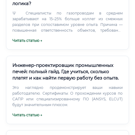
логика?
💡 Специалисты по газопроводам в среднем
зарабатывают на 15–25% больше коллег из смежных
разделов при сопоставимом уровне опыта. Причина —
повышенная ответственность объектов, требования
промышленной безопасности и хронический кадровый
Читать статью →
дефицит. Карьерный рост: есть ли перспективы ✅
Карьерная лестница в проектировании газопроводов —
одна из самых чётких и прозрачных в инженерной сфере:
Стажёр / чертёжник ↓ Техник-проектировщик ↓ Инженер-
проектировщик 3 категории ↓ Инженер-проектировщик 2
Инженер-проектировщик промышленных
категории ↓ Инженер-проектировщик 1 категории ↓
печей: полный гайд. Где учиться, сколько
Ведущий инженер-проектировщик ↓ Главный специалист
платят и как найти первую работу без опыта.
отдела ↓ Главный инженер проекта (ГИП) ↓ Руководитель
отдела / заместитель главного инженера ↓ Главный
Это наглядно продемонстрирует ваши навыки
инженер организации / Директор проектной компании 🔑
работодателю. Сертификаты: О прохождении курсов по
Дополнительные точки роста: Получение статуса члена
САПР или специализированному ПО (ANSYS, ELCUT)
СРО (саморегулируемая организация) — открывает
будут значительным плюсом.
доступ к подписанию проектной документации
Читать статью →
Аттестация в Ростехнадзоре — обязательна для работы с
объектами повышенной опасности и повышает
стоимость специалиста Открытие собственного ИП или
проектного бюро Востребованность профессии сейчас и