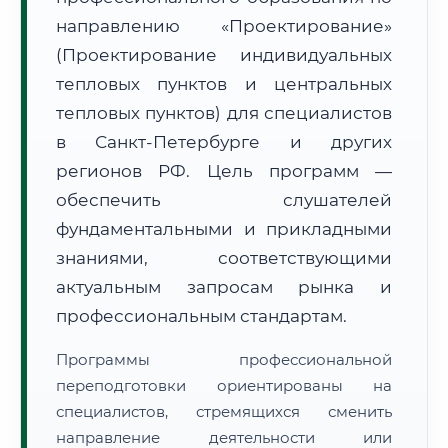
направлению «Проектирование»
(Проектирование индивидуальных
тепловых пунктов и центральных
тепловых пунктов) для специалистов
в Санкт-Петербурге и других
🚚
Расчет логистики оригиналов:
• Маршрут транзита:
~3 105 км
регионов РФ. Цель программ —
• Экспресс-доставка СДЭК / Почтой:
4–6 рабочих дней
обеспечить слушателей
📜 Документы и аккредитация
ФИС ФРДО
фундаментальными и прикладными
знаниями, соответствующими
актуальным запросам рынка и
🔍
Нажмите на документ для увеличения и просмотра
профессиональным стандартам.
Программы профессиональной
переподготовки ориентированы на
специалистов, стремящихся сменить
направление деятельности или