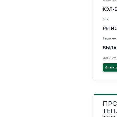
КОЛ-В
516
РЕГИО
Ташкен
ВЫДА
диплом 
Узнать ц
ПРО
ТЕП