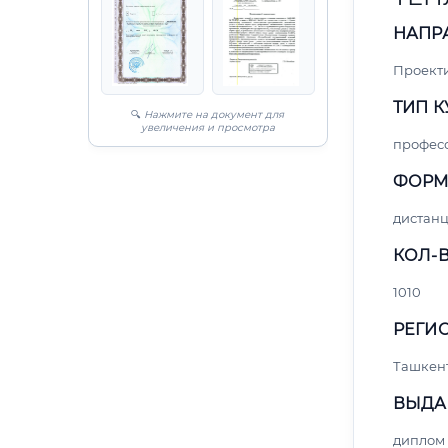
НАПР
Проект
ТИП К
🔍
Нажмите на документ для
увеличения и просмотра
профес
ФОРМ
дистан
КОЛ-В
1010
РЕГИО
Ташкен
ВЫДА
диплом 