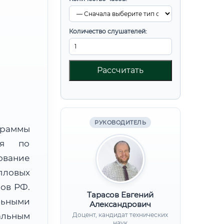
Количество слушателей:
Рассчитать
РУКОВОДИТЕЛЬ
граммы
ния по
вание
пловых
нов РФ.
Тарасов Евгений
льными
Александрович
альным
Доцент, кандидат технических
наук