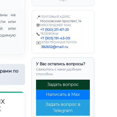
ваны на
📍
ПОЧТОВЫЙ АДРЕС
сти или
Московский проспект, 14
💬
МЕССЕНДЖЕР MAX
ой или
+7 (920) 211-67-25
📞
ТЕЛЕФОНЫ
одимую
+7 (905) 191-43-09
✉️
ЭЛЕКТРОННАЯ ПОЧТА
382652@mail.ru
У Вас остались вопросы?
Свяжитесь с нами удобным
грамм по
способом:
Задать вопрос
Написать в Max
ЫХ
Задать вопрос в
Х
Telegram