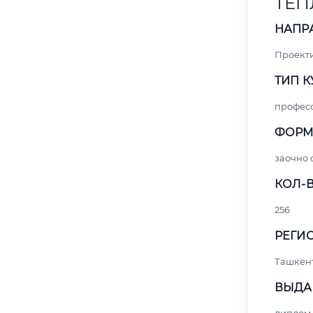
ТЕП
НАПР
Проект
ТИП К
профес
ФОРМ
заочно 
КОЛ-В
256
РЕГИО
Ташкен
ВЫДА