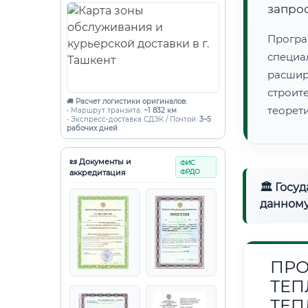
запро
Програ
специа
расши
строи
🚚
Расчет логистики оригиналов:
теорет
• Маршрут транзита:
~1 832 км
• Экспресс-доставка СДЭК / Почтой:
3–5
рабочих дней
📜 Документы и
ФИС
аккредитация
ФРДО
🏛 Госу
данному
ПРО
ТЕП
ТЕП