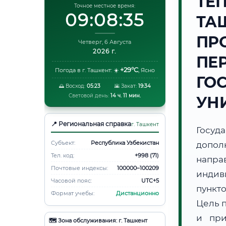
ТЕ
Точное местное время:
09:08:36
ТА
ПР
Четверг, 6 Августа
2026 г.
ПЕ
+29°C
Погода в г. Ташкент:
☀️
,
Ясно
ГО
🌅 Восход:
05:23
🌇 Закат:
19:34
Световой день:
14 ч. 11 мин.
УН
📍 Региональная справка
г. Ташкент
Госуд
Субъект:
Республика Узбекистан
допол
Тел. код:
+998 (71)
напр
Почтовые индексы:
100000–100209
индив
Часовой пояс:
UTC+5
пункто
Формат учебы:
Дистанционно
Цель 
и при
🗺️ Зона обслуживания: г. Ташкент