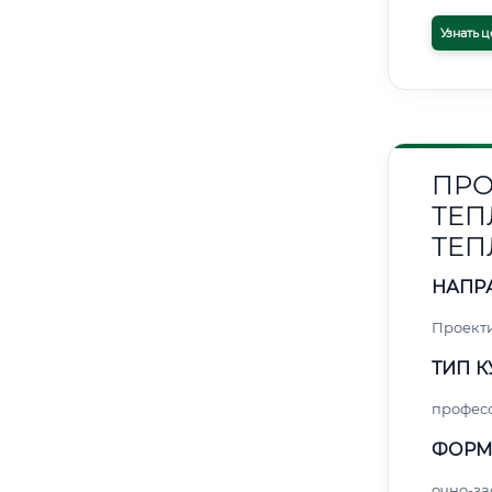
Узнать ц
ПРО
ТЕП
ТЕП
НАПР
Проект
ТИП К
профес
ФОРМ
очно-за