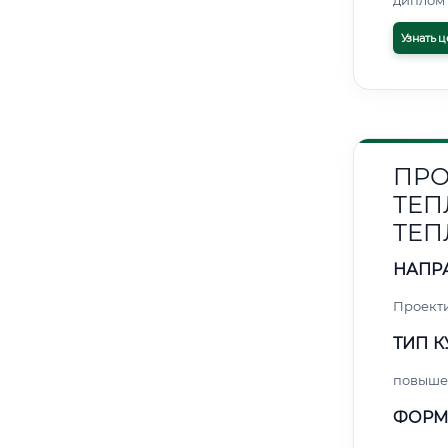
диплом 
Узнать ц
ПРО
ТЕП
ТЕП
НАПР
Проект
ТИП К
повыше
ФОРМ