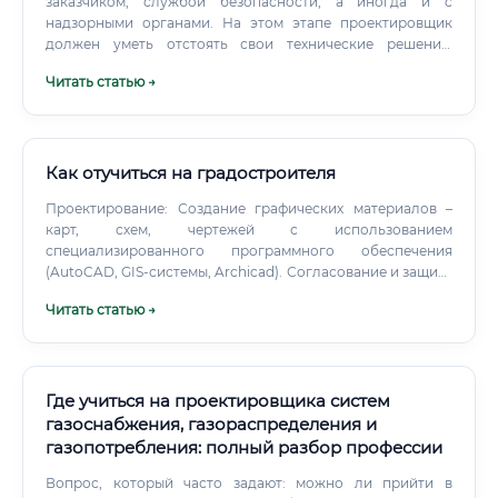
заказчиком, службой безопасности, а иногда и с
надзорными органами. На этом этапе проектировщик
должен уметь отстоять свои технические решения.
Авторский надзор: Когда проект утвержден и
Читать статью →
монтажники выходят на объект, проектировщик
контролирует, чтобы работы велись в строгом
соответствии с его чертежами.
Как отучиться на градостроителя
Проектирование: Создание графических материалов –
карт, схем, чертежей с использованием
специализированного программного обеспечения
(AutoCAD, GIS-системы, Archicad). Согласование и защита
проектов: Взаимодействие с государственными
Читать статью →
органами, экспертизой, заказчиками и общественностью.
Где учиться на проектировщика систем
газоснабжения, газораспределения и
газопотребления: полный разбор профессии
Вопрос, который часто задают: можно ли прийти в