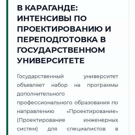
Точное местное время:
В КАРАГАНДЕ:
03:40:22
ИНТЕНСИВЫ ПО
Воскресенье, 9 Августа
ПРОЕКТИРОВАНИЮ И
2026 г.
ПЕРЕПОДГОТОВКА В
+20°C
Погода в г. Караганда:
☀️
,
Ясно
ГОСУДАРСТВЕННОМ
🌅 Восход:
04:47
🌇 Закат:
19:38
Световой день:
14 ч. 51 мин.
УНИВЕРСИТЕТЕ
📍 Региональная справка
г. Караганда
Государственный университет
Субъект:
Республика Казахстан
объявляет набор на программы
Тел. код:
+7 (7212)
дополнительного
Почтовые индексы:
100000–100030
профессионального образования по
Часовой пояс:
UTC+5
направлению «Проектирование»
Формат учебы:
Дистанционно
(Проектирование инженерных
систем) для специалистов в
🗺️ Зона обслуживания: г. Караганда