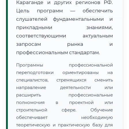
Караганде и других регионов РФ.
Цель программ — обеспечить
слушателей фундаментальными и
прикладными знаниями,
соответствующими актуальным
🚚
Расчет логистики оригиналов:
запросам рынка и
• Маршрут транзита:
~884 км
• Экспресс-доставка СДЭК / Почтой:
1–2 рабочих дня
профессиональным стандартам.
📜 Документы и аккредитация
ФИС ФРДО
Программы профессиональной
переподготовки ориентированы на
специалистов, стремящихся сменить
направление деятельности или
🔍
Нажмите на документ для увеличения и просмотра
расширить профессиональные
полномочия в проектной или
строительной сфере. Обучение
обеспечивает необходимую
теоретическую и практическую базу для