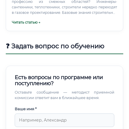
профессию из смежных областей? Инженеры-
сантехники, теплотехники, строители нередко переходят
в газовое проектирование. Базовые знания строительных
норм, умение читать чертежи и навык работы с
Читать статью →
нормативной базой — хороший фундамент.
❓ Задать вопрос по обучению
Есть вопросы по программе или
поступлению?
Оставьте сообщение — методист приемной
комиссии ответит вам в ближайшее время.
Ваше имя *