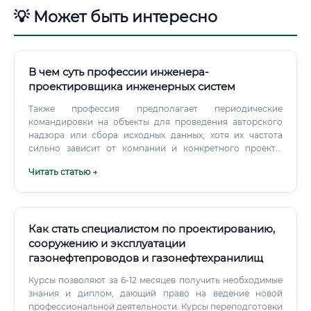
💡 Может быть интересно
В чем суть профессии инженера-
проектировщика инженерных систем
Также профессия предполагает периодические
командировки на объекты для проведения авторского
надзора или сбора исходных данных, хотя их частота
сильно зависит от компании и конкретного проекта.
Уровень заработной платы: от стажера до ведущего
Читать статью →
специалиста Заработная плата инженера-
проектировщика напрямую зависит от его опыта,
квалификации, региона работы и размера компании.
Как стать специалистом по проектированию,
сооружению и эксплуатации
газонефтепроводов и газонефтехранилищ
Курсы позволяют за 6-12 месяцев получить необходимые
знания и диплом, дающий право на ведение новой
профессиональной деятельности. Курсы переподготовки