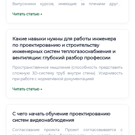
Выпускники курсов, имеющие за плечами другое
техническое образование, могут рассчитывать на
Читать статью →
стартовые зарплаты, сопоставимые с выпускниками
вузов (70 000 - 100 000 ₽).
Какие навыки нужны для работы инженера
по проектированию и строительству
инженерных систем теплогазоснабжения и
вентиляции: глубокий разбор профессии
Пространственное мышление (способность представить
сложную 3D-систему труб внутри стены). Усидчивость
при работе с нормативной документацией.
Читать статью →
С чего начать обучение проектированию
систем видеонаблюдения
Согласование проекта: Проект согласовывается с