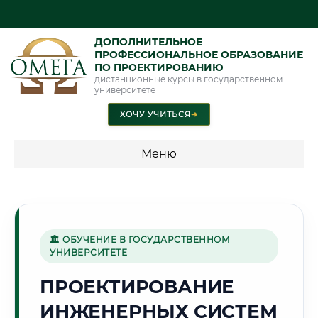
ДОПОЛНИТЕЛЬНОЕ
ПРОФЕССИОНАЛЬНОЕ ОБРАЗОВАНИЕ
ПО ПРОЕКТИРОВАНИЮ
дистанционные курсы в государственном
университете
ХОЧУ УЧИТЬСЯ
➜
Меню
💰 ПРОГРАММЫ И СТОИМОСТЬ
Стоимость по программам обучения "Проектирование"
🏛 ОБУЧЕНИЕ В ГОСУДАРСТВЕННОМ
УНИВЕРСИТЕТЕ
⛏️
ПРОЕКТИРОВАНИЕ
ИНЖЕНЕРНЫХ СИСТЕМ
Г. КАРАГАНДА