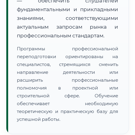
— обеспечить слушателей
фундаментальными и прикладными
знаниями, соответствующими
актуальным запросам рынка и
профессиональным стандартам.
🚚
Расчет логистики оригиналов:
• Маршрут транзита:
~1 778 км
Программы профессиональной
• Экспресс-доставка СДЭК / Почтой:
3–4 рабочих дня
переподготовки ориентированы на
специалистов, стремящихся сменить
📜 Документы и аккредитация
ФИС ФРДО
направление деятельности или
расширить профессиональные
полномочия в проектной или
🔍
Нажмите на документ для увеличения и просмотра
строительной сфере. Обучение
обеспечивает необходимую
теоретическую и практическую базу для
успешной работы.