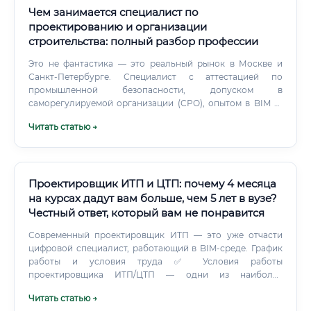
Чем занимается специалист по
проектированию и организации
строительства: полный разбор профессии
Это не фантастика — это реальный рынок в Москве и
Санкт-Петербурге. Специалист с аттестацией по
промышленной безопасности, допуском в
саморегулируемой организации (СРО), опытом в BIM —
стоит существенно дороже, чем тот, у кого только
Читать статью →
диплом. ⚡ Фактор, который мало кто учитывает при
выборе работодателя — это тип объекта.
Проектировщик ИТП и ЦТП: почему 4 месяца
на курсах дадут вам больше, чем 5 лет в вузе?
Честный ответ, который вам не понравится
Современный проектировщик ИТП — это уже отчасти
цифровой специалист, работающий в BIM-среде. График
работы и условия труда ✅ Условия работы
проектировщика ИТП/ЦТП — одни из наиболее
комфортных в инженерной сфере: 📅 График: стандартный
Читать статью →
5/2, с 9:00 до 18:00 (в большинстве организаций) 🏠