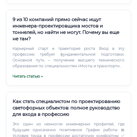
Удалённая работа: возможна на 50–80% рабочего
времени (офис посещается для совещаний и
согласований) 💼 Командировки: редко,
преимущественно для авторского надзора на объектах 🧠
9 из 10 компаний прямо сейчас ищут
Физическая нагрузка: минимальная (преимущественно
инженера-проектировщика мостов и
интеллектуальный труд) 📊 Интенсивность: в период
тоннелей, но найти не могут. Почему вы еще
сдачи проекта — высокая, в остальное время —
не там?
умеренная 🏥 Вредность: отсутствует ⚡ Для сравнения:
монтажники тепловых систем работают на объектах в
Карьерный старт и траектория роста Вход в эту
любую погоду, с физическими нагрузками и без
профессию требует фундаментальной подготовки.
возможности удалённой работы — при меньшей
Основной путь – получение высшего технического
зарплате.
образования по специальностям «Мосты и транспортные
тоннели», «Строительство уникальных зданий и
Читать статью →
сооружений» или смежным направлениям. Можно ли
войти в профессию без профильного высшего
образования?
Как стать специалистом по проектированию
светофорных объектов: полное руководство
для входа в профессию
Это один из немногих инженерных профилей, где
будущее однозначно позитивное. График работы 📅
Условия труда в профессии достаточно комфортны: ✅