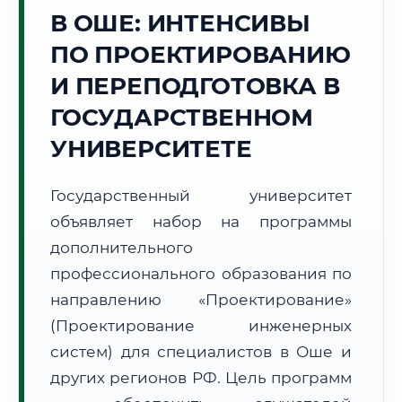
Точное местное время:
В ОШЕ: ИНТЕНСИВЫ
12:01:02
ПО ПРОЕКТИРОВАНИЮ
Четверг, 6 Августа
И ПЕРЕПОДГОТОВКА В
2026 г.
ГОСУДАРСТВЕННОМ
+23°C
Погода в г. Ош:
☀️
,
Ясно
УНИВЕРСИТЕТЕ
🌅 Восход:
06:10
🌇 Закат:
20:18
Световой день:
14 ч. 8 мин.
Государственный университет
📍 Региональная справка
г. Ош
объявляет набор на программы
дополнительного
Субъект:
Кыргызская Республика
профессионального образования по
Тел. код:
+996 (3222)
Почтовые индексы:
714000–714025
направлению «Проектирование»
Часовой пояс:
UTC+6
(Проектирование инженерных
Формат учебы:
Дистанционно
систем) для специалистов в Оше и
других регионов РФ. Цель программ
🗺️ Зона обслуживания: г. Ош