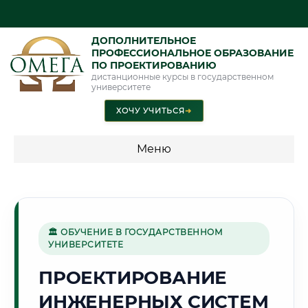
ДОПОЛНИТЕЛЬНОЕ
ПРОФЕССИОНАЛЬНОЕ ОБРАЗОВАНИЕ
ПО ПРОЕКТИРОВАНИЮ
дистанционные курсы в государственном
университете
ХОЧУ УЧИТЬСЯ
➜
Меню
💰 ПРОГРАММЫ И СТОИМОСТЬ
Стоимость по программам обучения "Проектирование"
🏛 ОБУЧЕНИЕ В ГОСУДАРСТВЕННОМ
УНИВЕРСИТЕТЕ
🌄
ПРОЕКТИРОВАНИЕ
ИНЖЕНЕРНЫХ СИСТЕМ
Г. ОШ