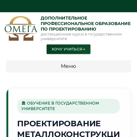
ДОПОЛНИТЕЛЬНОЕ
ПРОФЕССИОНАЛЬНОЕ ОБРАЗОВАНИЕ
ПО ПРОЕКТИРОВАНИЮ
дистанционные курсы в государственном
университете
ХОЧУ УЧИТЬСЯ
➜
Меню
💰 ПРОГРАММЫ И СТОИМОСТЬ
Стоимость по программам обучения "Проектирование"
🏛 ОБУЧЕНИЕ В ГОСУДАРСТВЕННОМ
УНИВЕРСИТЕТЕ
🌺
ПРОЕКТИРОВАНИЕ
МЕТАЛЛОКОНСТРУКЦИ
Г. АНДИЖАН