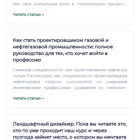
них своя уникальная роль в строительном процессе.
Говорить о том, что одна специальность «лучше» другой,
Читать статью →
не совсем корректно, так как они выполняют разные, но
одинаково важные функции.
Как стать проектировщиком газовой и
нефтегазовой промышленности: полное
руководство для тех, кто хочет войти в
профессию
Смежные специальности: чем проектирование нефтегаза
лучше Рассмотрим, как специальность проектировщика
нефтегазовой отрасли соотносится со смежными
инженерными профессиями. Сравнение со смежными
специальностями Почему проектирование нефтегаза
Читать статью →
выигрывает: ✅ Офисный формат работы (без
обязательной вахты, как у геологов или строителей) ✅
Высокий интеллектуальный труд — профессия сохраняет
ценность и статус ✅ Широкая применимость навыков —
проектировщик может работать в любой отрасли ТЭК ✅
Ландшафтный дизайнер. Пока вы читаете это,
Стабильный спрос — отрасль нуждается в специалистах
кто-то уже проходит наш курс и через
вне зависимости от экономической ситуации ✅
полгода займет место, о котором вы мечтаете