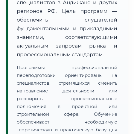
специалистов в Андижане и других
регионов РФ. Цель программ —
обеспечить слушателей
фундаментальными и прикладными
знаниями, соответствующими
🚚
Расчет логистики оригиналов:
актуальным запросам рынка и
• Маршрут транзита:
~1 766 км
• Экспресс-доставка СДЭК / Почтой:
3–4 рабочих дня
профессиональным стандартам.
📜 Документы и аккредитация
ФИС ФРДО
Программы профессиональной
переподготовки ориентированы на
специалистов, стремящихся сменить
направление деятельности или
🔍
Нажмите на документ для увеличения и просмотра
расширить профессиональные
полномочия в проектной или
строительной сфере. Обучение
обеспечивает необходимую
теоретическую и практическую базу для