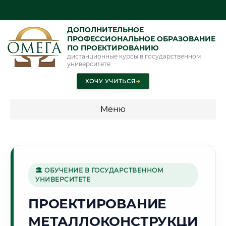
ДОПОЛНИТЕЛЬНОЕ
ПРОФЕССИОНАЛЬНОЕ ОБРАЗОВАНИЕ
ПО ПРОЕКТИРОВАНИЮ
дистанционные курсы в государственном
университете
ХОЧУ УЧИТЬСЯ
➜
Меню
💰 ПРОГРАММЫ И СТОИМОСТЬ
Стоимость по программам обучения "Проектирование"
🏛 ОБУЧЕНИЕ В ГОСУДАРСТВЕННОМ
УНИВЕРСИТЕТЕ
🏗️
ПРОЕКТИРОВАНИЕ
МЕТАЛЛОКОНСТРУКЦИ
Г. НАБЕРЕЖНЫЕ ЧЕЛНЫ