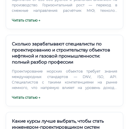
производство. Горизонтальный рост — переход в
смежные направления: расчётчик МКЭ, технолог,
менеджер проекта, специалист по стандартизации,
Читать статью →
аудитор конструкторской документации.
Сколько зарабатывают специалисты по
проектированию и строительству объектов
нефтяной и газовой промышленности:
полный разбор профессии
Проектирование морских объектов требует знания
международных стандартов — DNV, ISO, API.
Специалистов с такими компетенциями на рынке
немного, что напрямую влияет на уровень дохода.
Отдельно стоит выделить нарождающееся направление
Читать статью →
— реконструкция и техническое перевооружение
действующих объектов.
Какие курсы лучше выбрать, чтобы стать
инженером-проектировщиком систем