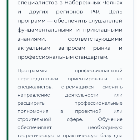
специалистов в Набережных Челнах
и других регионов РФ. Цель
программ — обеспечить слушателей
фундаментальными и прикладными
знаниями, соответствующими
актуальным запросам рынка и
🚚
Расчет логистики оригиналов:
• Маршрут транзита:
~1 913 км
профессиональным стандартам.
• Экспресс-доставка СДЭК / Почтой:
3–5 рабочих дней
Программы профессиональной
📜 Документы и аккредитация
ФИС ФРДО
переподготовки ориентированы на
специалистов, стремящихся сменить
направление деятельности или
🔍
Нажмите на документ для увеличения и просмотра
расширить профессиональные
полномочия в проектной или
строительной сфере. Обучение
обеспечивает необходимую
теоретическую и практическую базу для