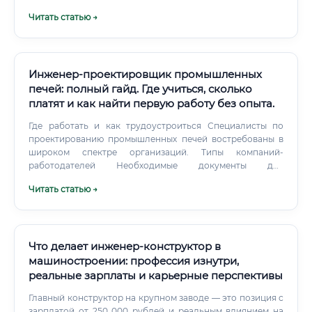
документации к импортному оборудованию. Soft Skills
Читать статью →
(Личностные качества): Аналитический склад ума:
Способность работать с большими объемами
информации и принимать взвешенные решения.
Инженер-проектировщик промышленных
печей: полный гайд. Где учиться, сколько
платят и как найти первую работу без опыта.
Где работать и как трудоустроиться Специалисты по
проектированию промышленных печей востребованы в
широком спектре организаций. Типы компаний-
работодателей Необходимые документы для
трудоустройства: Резюме: С четким описанием навыков,
Читать статью →
знаний ПО и опыта. Диплом о высшем техническом
образовании: Является обязательным требованием для
подавляющего большинства вакансий.
Что делает инженер-конструктор в
машиностроении: профессия изнутри,
реальные зарплаты и карьерные перспективы
Главный конструктор на крупном заводе — это позиция с
зарплатой от 250 000 рублей и реальным влиянием на