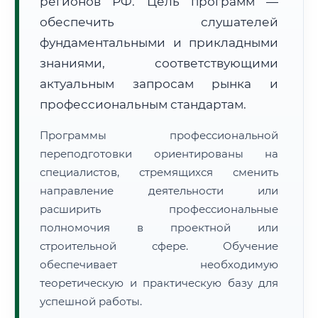
регионов РФ. Цель программ —
обеспечить слушателей
фундаментальными и прикладными
знаниями, соответствующими
актуальным запросам рынка и
🚚
Расчет логистики оригиналов:
профессиональным стандартам.
• Маршрут транзита:
~3 013 км
• Экспресс-доставка СДЭК / Почтой:
4–6 рабочих дней
Программы профессиональной
переподготовки ориентированы на
📜 Документы и аккредитация
ФИС ФРДО
специалистов, стремящихся сменить
направление деятельности или
расширить профессиональные
🔍
Нажмите на документ для увеличения и просмотра
полномочия в проектной или
строительной сфере. Обучение
обеспечивает необходимую
теоретическую и практическую базу для
успешной работы.