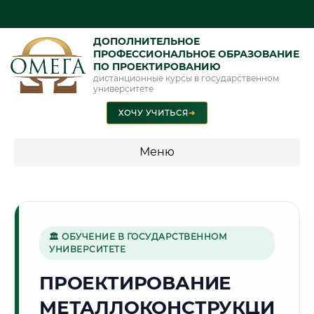
ДОПОЛНИТЕЛЬНОЕ
ПРОФЕССИОНАЛЬНОЕ ОБРАЗОВАНИЕ
ПО ПРОЕКТИРОВАНИЮ
дистанционные курсы в государственном
университете
ХОЧУ УЧИТЬСЯ
➜
Меню
💰 ПРОГРАММЫ И СТОИМОСТЬ
Стоимость по программам обучения "Проектирование"
🏛 ОБУЧЕНИЕ В ГОСУДАРСТВЕННОМ
УНИВЕРСИТЕТЕ
🦅
ПРОЕКТИРОВАНИЕ
МЕТАЛЛОКОНСТРУКЦИ
Г. ОРЁЛ