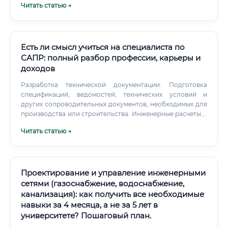
Читать статью →
бюджета, эстетики и технических требований.
Необходимые навыки для успешного старта Чтобы стать
успешным архитектором, необходимо развивать как
технические (hard skills), так и личные (soft skills) качества.
Есть ли смысл учиться на специалиста по
САПР: полный разбор профессии, карьеры и
доходов
Разработка технической документации: Подготовка
спецификаций, ведомостей, технических условий и
других сопроводительных документов, необходимых для
производства или строительства. Инженерные расчеты и
анализ: Использование встроенных в САПР модулей
Читать статью →
(CAE - Computer-Aided Engineering) для проведения
расчетов на прочность, тепловых расчетов, анализа
потоков жидкостей и газов. Взаимодействие с другими
отделами: Тесное сотрудничество с инженерами-
конструкторами, технологами, архитекторами и
Проектирование и управление инженерными
производственным отделом для согласования проектных
сетями (газоснабжение, водоснабжение,
решений.
канализация): как получить все необходимые
навыки за 4 месяца, а не за 5 лет в
университете? Пошаговый план.