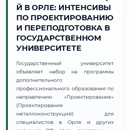
Точное местное время:
Й В ОРЛЕ: ИНТЕНСИВЫ
07:43:41
ПО ПРОЕКТИРОВАНИЮ
Суббота, 8 Августа
И ПЕРЕПОДГОТОВКА В
2026 г.
ГОСУДАРСТВЕННОМ
+20°C
Погода в г. Орёл:
☁️
,
Пасмурно
УНИВЕРСИТЕТЕ
🌅 Восход:
05:05
🌇 Закат:
20:17
Световой день:
15 ч. 12 мин.
Государственный университет
📍 Региональная справка
г. Орёл
объявляет набор на программы
дополнительного
Субъект:
Орловская область
профессионального образования по
Тел. код:
+7 (4862)
Почтовые индексы:
302000–302999
направлению «Проектирование»
Часовой пояс:
МСК (UTC+3)
(Проектирование
Формат учебы:
Дистанционно
металлоконструкций) для
специалистов в Орле и других
🗺️ Зона обслуживания: г. Орёл