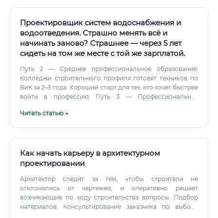
Проектировщик систем водоснабжения и
водоотведения. Страшно менять всё и
начинать заново? Страшнее — через 5 лет
сидеть на том же месте с той же зарплатой.
Путь 2 — Среднее профессиональное образование:
Колледжи строительного профиля готовят техников по
ВиК за 2–3 года. Хороший старт для тех, кто хочет быстрее
войти в профессию. Путь 3 — Профессиональная
переподготовка (курсы): Для людей с любым
Читать статью →
техническим образованием.
Как начать карьеру в архитектурном
проектировании
Архитектор следит за тем, чтобы строители не
отклонялись от чертежей, и оперативно решает
возникающие по ходу строительства вопросы. Подбор
материалов: Консультирование заказчика по выбору
строительных и отделочных материалов, исходя из