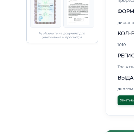
профес
ФОРМ
дистан
КОЛ-В
🔍
Нажмите на документ для
увеличения и просмотра
1010
РЕГИО
Тольятт
ВЫДА
диплом 
Узнать ц