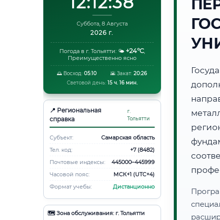
12:12:39
ПЕ
ГО
Суббота, 8 Августа
2026 г.
УН
+24°C
Погода в г. Тольятти:
🌤️
,
Преимущественно ясно
Госуд
🌅 Восход:
05:10
🌇 Закат:
20:26
Световой день:
15 ч. 16 мин.
допол
напр
📍 Региональная
г.
метал
справка
Тольятти
регио
Субъект:
Самарская область
фунд
Тел. код:
+7 (8482)
соот
Почтовые индексы:
445000–445999
профе
Часовой пояс:
МСК+1 (UTC+4)
Формат учебы:
Дистанционно
Програ
специа
🗺️ Зона обслуживания: г. Тольятти
расши