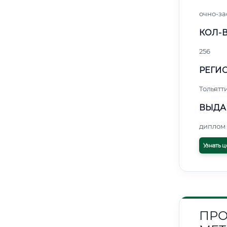
очно-за
КОЛ-В
256
РЕГИО
Тольятт
ВЫДА
диплом 
Узнать ц
ПРО