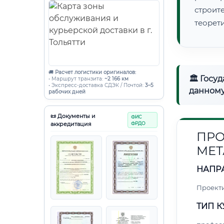
строи
теорет
🚚
Расчет логистики оригиналов:
🏛 Госу
• Маршрут транзита:
~2 166 км
• Экспресс-доставка СДЭК / Почтой:
3–5
данному
рабочих дней
📜 Документы и
ФИС
аккредитация
ФРДО
ПРО
МЕТ
НАПР
Проект
ТИП К