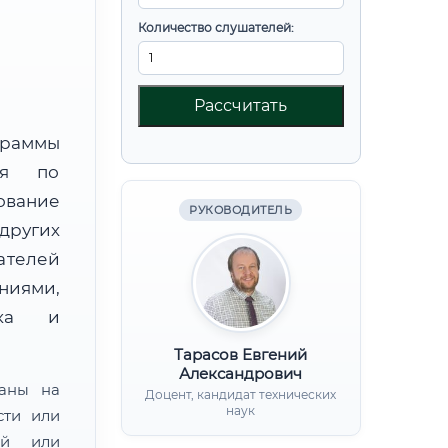
Количество слушателей:
Рассчитать
граммы
ния по
вание
РУКОВОДИТЕЛЬ
других
ателей
иями,
нка и
Тарасов Евгений
Александрович
ваны на
Доцент, кандидат технических
наук
сти или
ой или