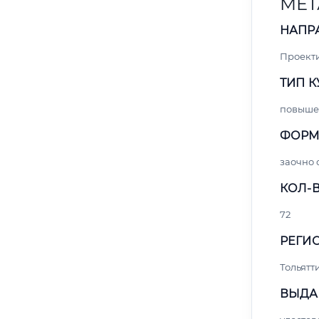
МЕТ
НАПР
Проект
ТИП К
повыше
ФОРМ
заочно
КОЛ-В
72
РЕГИО
Тольятт
ВЫДА