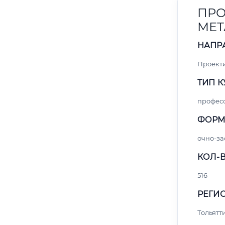
ПРО
МЕТ
НАПР
Проект
ТИП К
профес
ФОРМ
очно-за
КОЛ-В
516
РЕГИО
Тольятт