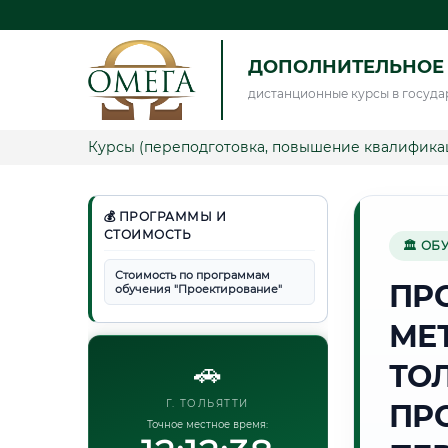
ДОПОЛНИТЕЛЬНОЕ
дистанционные курсы в госуда
Курсы (переподготовка, повышение квалифика
💰 ПРОГРАММЫ И
СТОИМОСТЬ
🏛 ОБ
Стоимость по программам
ПР
обучения "Проектирование"
МЕ
🚗
ТО
Г. ТОЛЬЯТТИ
ПР
Точное местное время: