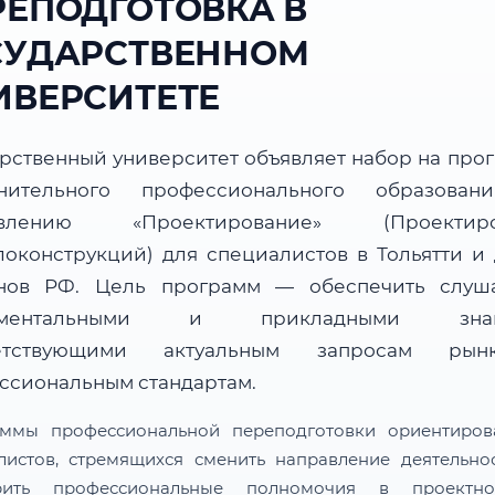
РЕПОДГОТОВКА В
СУДАРСТВЕННОМ
ИВЕРСИТЕТЕ
арственный университет объявляет набор на про
нительного профессионального образова
авлению «Проектирование» (Проектиро
локонструкций) для специалистов в Тольятти и 
нов РФ. Цель программ — обеспечить слуш
аментальными и прикладными знан
ветствующими актуальным запросам ры
ссиональным стандартам.
ммы профессиональной переподготовки ориентиро
листов, стремящихся сменить направление деятельно
рить профессиональные полномочия в проектн