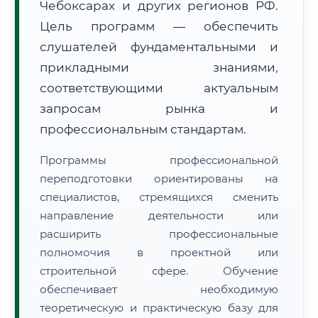
Чебоксарах и других регионов РФ.
Цель программ — обеспечить
слушателей фундаментальными и
прикладными знаниями,
соответствующими актуальным
🚚
Расчет логистики оригиналов:
запросам рынка и
• Маршрут транзита:
~2 221 км
• Экспресс-доставка СДЭК / Почтой:
3–5 рабочих дней
профессиональным стандартам.
📜 Документы и аккредитация
ФИС ФРДО
Программы профессиональной
переподготовки ориентированы на
специалистов, стремящихся сменить
направление деятельности или
🔍
Нажмите на документ для увеличения и просмотра
расширить профессиональные
полномочия в проектной или
строительной сфере. Обучение
обеспечивает необходимую
теоретическую и практическую базу для