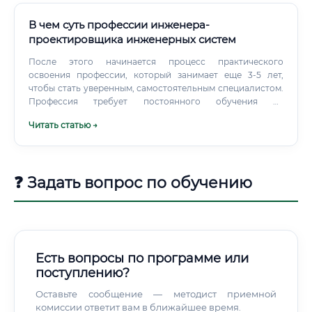
специальности, связанные с нефтегазовым делом,
например, «Проектирование, сооружение и
В чем суть профессии инженера-
эксплуатация газонефтепроводов и
проектировщика инженерных систем
газонефтехранилищ».
После этого начинается процесс практического
освоения профессии, который занимает еще 3-5 лет,
чтобы стать уверенным, самостоятельным специалистом.
Профессия требует постоянного обучения на
протяжении всей карьеры из-за меняющихся норм,
Читать статью →
технологий и оборудования. С поступления в
технический вуз на профильную специальность.
❓ Задать вопрос по обучению
Есть вопросы по программе или
поступлению?
Оставьте сообщение — методист приемной
комиссии ответит вам в ближайшее время.