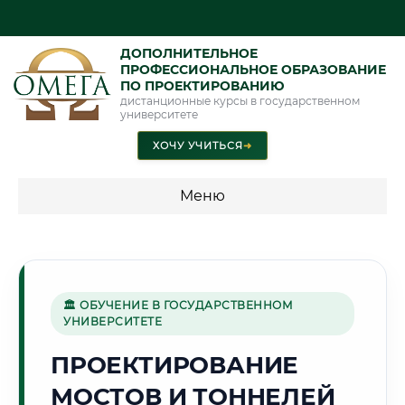
ДОПОЛНИТЕЛЬНОЕ
ПРОФЕССИОНАЛЬНОЕ ОБРАЗОВАНИЕ
ПО ПРОЕКТИРОВАНИЮ
дистанционные курсы в государственном
университете
ХОЧУ УЧИТЬСЯ
➜
Меню
💰 ПРОГРАММЫ И СТОИМОСТЬ
Стоимость по программам обучения "Проектирование"
🏛 ОБУЧЕНИЕ В ГОСУДАРСТВЕННОМ
УНИВЕРСИТЕТЕ
🌿
ПРОЕКТИРОВАНИЕ
МОСТОВ И ТОННЕЛЕЙ
Г. ЧЕБОКСАРЫ