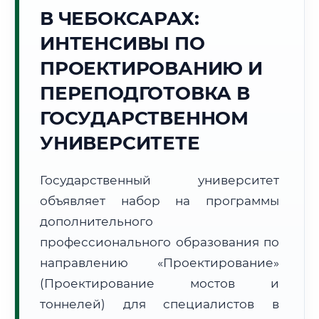
Точное местное время:
В ЧЕБОКСАРАХ:
16:46:00
ИНТЕНСИВЫ ПО
Суббота, 8 Августа
ПРОЕКТИРОВАНИЮ И
2026 г.
ПЕРЕПОДГОТОВКА В
+26°C
Погода в г. Чебоксары:
⛅
,
Переменная облачность
ГОСУДАРСТВЕННОМ
🌅 Восход:
04:08
🌇 Закат:
19:45
Световой день:
15 ч. 37 мин.
УНИВЕРСИТЕТЕ
📍 Региональная справка
г. Чебоксары
Государственный университет
Субъект:
Чувашская Республика
объявляет набор на программы
Тел. код:
+7 (8352)
дополнительного
Почтовые индексы:
428000–428999
профессионального образования по
Часовой пояс:
МСК (UTC+3)
направлению «Проектирование»
Формат учебы:
Дистанционно
(Проектирование мостов и
тоннелей) для специалистов в
🗺️ Зона обслуживания: г. Чебоксары