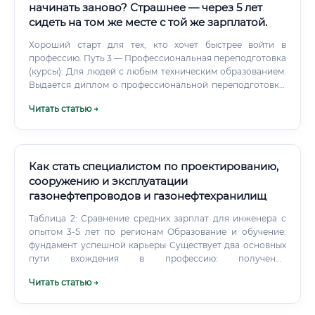
начинать заново? Страшнее — через 5 лет
сидеть на том же месте с той же зарплатой.
Хороший старт для тех, кто хочет быстрее войти в
профессию. Путь 3 — Профессиональная переподготовка
(курсы): Для людей с любым техническим образованием.
Выдаётся диплом о профессиональной переподготовке,
имеющий официальный статус.
Читать статью →
Как стать специалистом по проектированию,
сооружению и эксплуатации
газонефтепроводов и газонефтехранилищ
Таблица 2: Сравнение средних зарплат для инженера с
опытом 3-5 лет по регионам Образование и обучение:
фундамент успешной карьеры Существует два основных
пути вхождения в профессию: получение
фундаментального высшего образования и прохождение
Читать статью →
курсов профессиональной переподготовки. Для
выпускников школ: Оптимальный вариант —
поступление в профильный технический вуз на