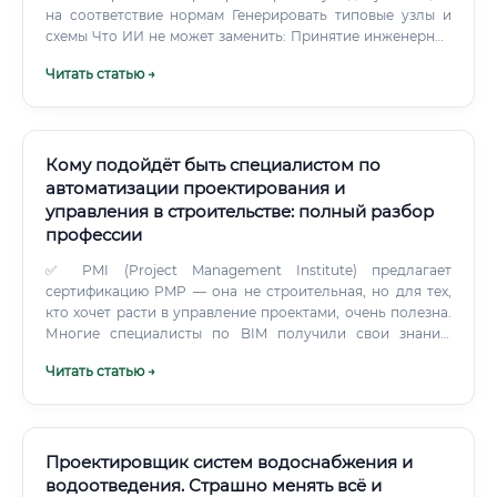
на соответствие нормам Генерировать типовые узлы и
схемы Что ИИ не может заменить: Принятие инженерных
решений в нестандартных ситуациях Ответственность за
Читать статью →
безопасность объекта (юридическую и
профессиональную) Переговоры с заказчиком,
экспертизой, надзором Авторский надзор на
строительной площадке Адаптацию решений под
уникальные условия объекта ✅ Вывод экспертного
Кому подойдёт быть специалистом по
сообщества: ИИ станет инструментом специалиста, но не
автоматизации проектирования и
его заменой. Инженер, умеющий работать с ИИ-
управления в строительстве: полный разбор
инструментами, будет стоить дороже. Перспективы через
профессии
10 лет: Рост доли BIM-проектирования (специалисты со
знанием REVIT + заземление = премиум) Интеграция с
✅ PMI (Project Management Institute) предлагает
системами умного здания Более высокие требования к
сертификацию PMP — она не строительная, но для тех,
квалификации = меньше конкурентов на рынке Ещё
кто хочет расти в управление проектами, очень полезна.
более высокий уровень оплаты труда Смежные
Многие специалисты по BIM получили свои знания,
специальности: сравнение и преимущества !
просто работая на проектах рядом с более опытными
Читать статью →
коллегами.
Проектировщик систем водоснабжения и
водоотведения. Страшно менять всё и