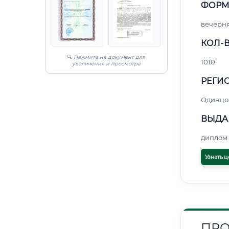
ФОРМ
вечерн
КОЛ-В
🔍
Нажмите на документ для
1010
увеличения и просмотра
РЕГИО
Одинцо
ВЫДА
диплом 
Узнать ц
ПРО