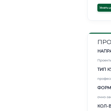
Узнать ц
ПРО
НАПР
Проект
ТИП К
профес
ФОРМ
очно-за
КОЛ-В