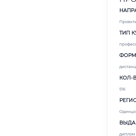
НАПР
Проект
ТИП К
профес
ФОРМ
дистан
КОЛ-В
516
РЕГИО
Одинцо
ВЫДА
диплом 