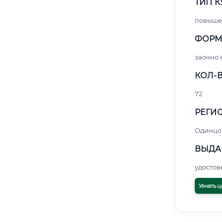
ТИП К
повыше
ФОРМ
заочно
КОЛ-В
72
РЕГИО
Одинцо
ВЫДА
удосто
Узнать ц