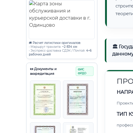
строи
теорет
🚚
Расчет логистики оригиналов:
🏛 Госу
• Маршрут транзита:
~2 834 км
• Экспресс-доставка СДЭК / Почтой:
4–6
данному
рабочих дней
📜 Документы и
ФИС
аккредитация
ФРДО
ПРО
НАПР
Проект
ТИП К
профес