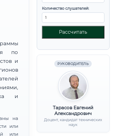
Количество слушателей:
Рассчитать
граммы
ния по
стов и
РУКОВОДИТЕЛЬ
гионов
телей
иями,
нка и
Тарасов Евгений
Александрович
ваны на
Доцент, кандидат технических
наук
сти или
ой или