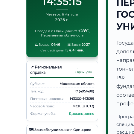
14:35:16
ПЕ
ГО
Четверг, 6 Августа
2026 г.
УН
+28°C
Погода в г. Одинцово:
⛅
,
Переменная облачность
Госуд
🌅 Восход:
04:46
🌇 Закат:
20:27
Световой день:
15 ч. 41 мин.
допол
напра
📍 Региональная
г.
тонне
справка
Одинцово
РФ. 
Субъект:
Московская область
фунд
Тел. код:
+7 (495/498)
соот
Почтовые индексы:
143000–143099
профе
Часовой пояс:
МСК (UTC+3)
Формат учебы:
Дистанционно
Програ
специа
🗺️ Зона обслуживания: г. Одинцово
расши