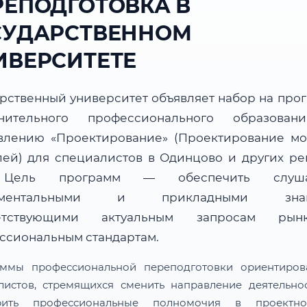
РЕПОДГОТОВКА В
СУДАРСТВЕННОМ
ИВЕРСИТЕТЕ
арственный университет объявляет набор на про
нительного профессионального образова
влению «Проектирование» (Проектирование мо
лей) для специалистов в Одинцово и других ре
Цель программ — обеспечить слуша
аментальными и прикладными знан
ветствующими актуальным запросам ры
ссиональным стандартам.
ммы профессиональной переподготовки ориентиро
листов, стремящихся сменить направление деятельно
рить профессиональные полномочия в проектн