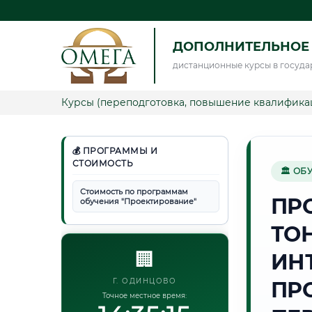
ДОПОЛНИТЕЛЬНОЕ
дистанционные курсы в госуда
Курсы (переподготовка, повышение квалифика
💰 ПРОГРАММЫ И
СТОИМОСТЬ
🏛 ОБ
Стоимость по программам
ПР
обучения "Проектирование"
ТО
🏢
ИН
Г. ОДИНЦОВО
ПР
Точное местное время: