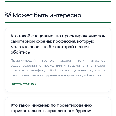
💡 Может быть интересно
Кто такой специалист по проектированию зон
санитарной охраны: профессия, которую
мало кто знает, но без которой нельзя
обойтись
Практикующий геолог, эколог или инженер
водоснабжения с несколькими годами опыта может
освоить специфику ЗСО через целевые курсы и
самостоятельное погружение в нормативную базу. Такие
переходы случаются и нередко дают хороших
Читать статью →
специалистов — потому что они приходят в тему со
сформированной практической базой.
Кто такой инженер по проектированию
горизонтально-направленного бурения