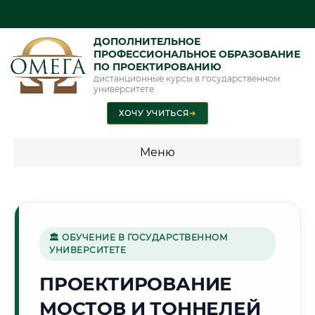
ДОПОЛНИТЕЛЬНОЕ
ПРОФЕССИОНАЛЬНОЕ ОБРАЗОВАНИЕ
ПО ПРОЕКТИРОВАНИЮ
дистанционные курсы в государственном
университете
ХОЧУ УЧИТЬСЯ
➜
Меню
💰 ПРОГРАММЫ И СТОИМОСТЬ
Стоимость по программам обучения "Проектирование"
🏛 ОБУЧЕНИЕ В ГОСУДАРСТВЕННОМ
УНИВЕРСИТЕТЕ
🏰
ПРОЕКТИРОВАНИЕ
МОСТОВ И ТОННЕЛЕЙ
Г. ВЕЛИКИЙ НОВГОРОД