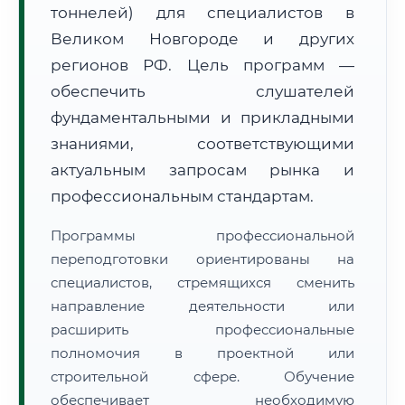
тоннелей) для специалистов в
Великом Новгороде и других
регионов РФ. Цель программ —
обеспечить слушателей
фундаментальными и прикладными
🚚
Расчет логистики оригиналов:
• Маршрут транзита:
знаниями, соответствующими
~3 092 км
• Экспресс-доставка СДЭК / Почтой:
4–6 рабочих дней
актуальным запросам рынка и
профессиональным стандартам.
📜 Документы и аккредитация
ФИС ФРДО
Программы профессиональной
переподготовки ориентированы на
специалистов, стремящихся сменить
🔍
Нажмите на документ для увеличения и просмотра
направление деятельности или
расширить профессиональные
полномочия в проектной или
строительной сфере. Обучение
обеспечивает необходимую