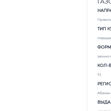
ГАЗ
НАПР
Проект
ТИП К
повыше
ФОРМ
заочно 
КОЛ-В
72
РЕГИО
Абакан
ВЫДА