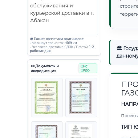
строи
теорет
🚚
Расчет логистики оригиналов:
• Маршрут транзита:
~569 км
• Экспресс-доставка СДЭК / Почтой:
1–2
🏛 Госу
рабочих дня
данному
📜 Документы и
ФИС
аккредитация
ФРДО
ПРО
ГАЗ
НАПР
Проект
ТИП К