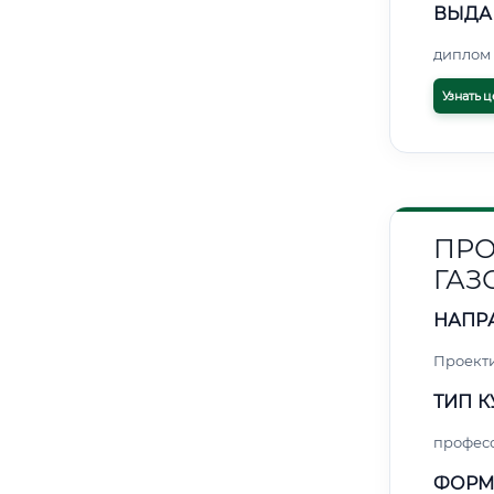
ВЫДА
диплом 
Узнать ц
ПРО
ГАЗ
НАПР
Проект
ТИП К
профес
ФОРМ