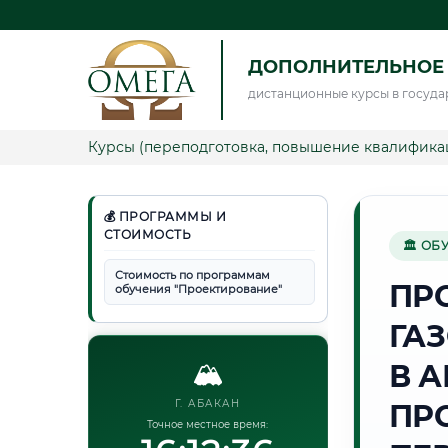
ДОПОЛНИТЕЛЬНОЕ
дистанционные курсы в госуда
Курсы (переподготовка, повышение квалифика
💰 ПРОГРАММЫ И
СТОИМОСТЬ
🏛 ОБ
Стоимость по программам
ПР
обучения "Проектирование"
ГА
🏔️
В 
Г. АБАКАН
ПР
Точное местное время: