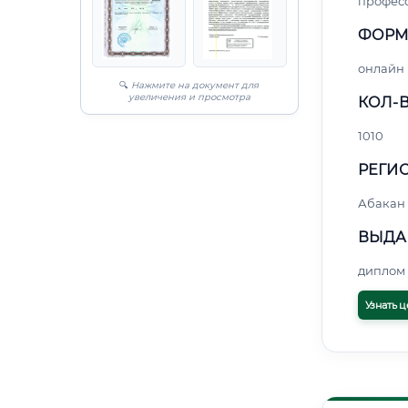
профес
ФОРМ
онлайн
🔍
Нажмите на документ для
увеличения и просмотра
КОЛ-В
1010
РЕГИО
Абакан
ВЫДА
диплом 
Узнать ц