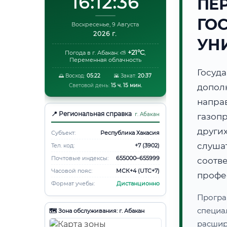
16:12:37
ПЕ
ГО
Воскресенье, 9 Августа
2026 г.
УН
+21°C
Погода в г. Абакан:
⛅
,
Переменная облачность
Госуд
🌅 Восход:
05:22
🌇 Закат:
20:37
Световой день:
15 ч. 15 мин.
допол
напра
📍 Региональная справка
г. Абакан
газоп
друг
Субъект:
Республика Хакасия
слуша
Тел. код:
+7 (3902)
Почтовые индексы:
655000–655999
соот
Часовой пояс:
МСК+4 (UTC+7)
профе
Формат учебы:
Дистанционно
Програ
специа
🗺️ Зона обслуживания: г. Абакан
расши