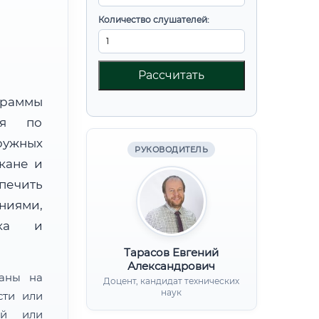
Количество слушателей:
Рассчитать
граммы
ния по
ружных
РУКОВОДИТЕЛЬ
кане и
ечить
ниями,
нка и
Тарасов Евгений
Александрович
ваны на
Доцент, кандидат технических
наук
сти или
ой или