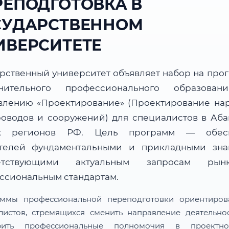
РЕПОДГОТОВКА В
СУДАРСТВЕННОМ
ИВЕРСИТЕТЕ
арственный университет объявляет набор на про
нительного профессионального образова
влению «Проектирование» (Проектирование на
роводов и сооружений) для специалистов в Аба
их регионов РФ. Цель программ — обесп
телей фундаментальными и прикладными зна
ветствующими актуальным запросам ры
ссиональным стандартам.
ммы профессиональной переподготовки ориентиро
листов, стремящихся сменить направление деятельно
рить профессиональные полномочия в проектн