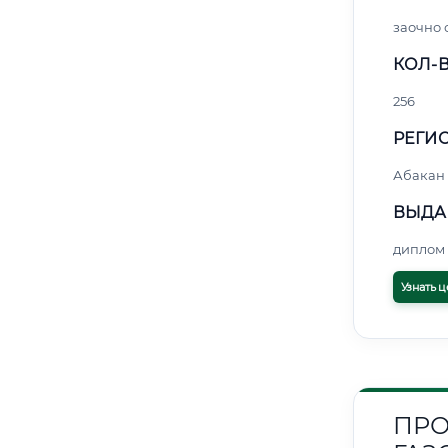
заочно 
КОЛ-В
256
РЕГИО
Абакан
ВЫДА
диплом 
Узнать ц
ПРО