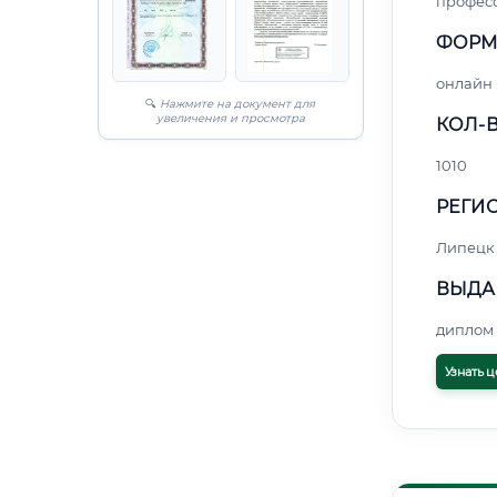
профес
ФОРМ
онлайн
🔍
Нажмите на документ для
увеличения и просмотра
КОЛ-В
1010
РЕГИО
Липецк
ВЫДА
диплом 
Узнать ц