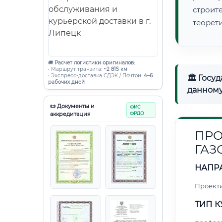
строи
теорет
🚚
Расчет логистики оригиналов:
• Маршрут транзита:
~2 815 км
• Экспресс-доставка СДЭК / Почтой:
4–6
🏛 Госу
рабочих дней
данному
📜 Документы и
ФИС
аккредитация
ФРДО
ПРО
ГАЗ
НАПР
Проект
ТИП К