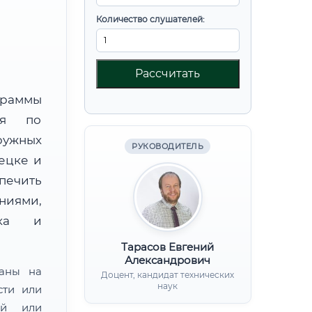
Количество слушателей:
Рассчитать
граммы
ния по
ружных
РУКОВОДИТЕЛЬ
ецке и
ечить
ниями,
нка и
Тарасов Евгений
Александрович
ваны на
Доцент, кандидат технических
наук
сти или
ой или