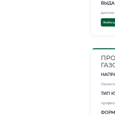
ВЫДА
диплом 
Узнать ц
ПРО
ГАЗ
НАПР
Проект
ТИП К
профес
ФОРМ