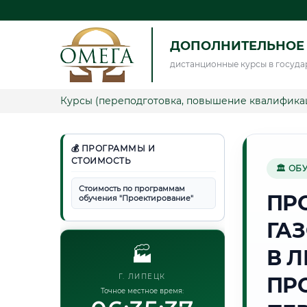
ДОПОЛНИТЕЛЬНОЕ
дистанционные курсы в госуда
Курсы (переподготовка, повышение квалифика
💰 ПРОГРАММЫ И
СТОИМОСТЬ
🏛 ОБ
Стоимость по программам
ПР
обучения "Проектирование"
ГА
🏭
В 
Г. ЛИПЕЦК
ПР
Точное местное время: