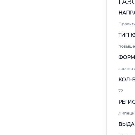
ГАЗ
НАПР
Проект
ТИП К
повыше
ФОРМ
заочно 
КОЛ-В
72
РЕГИО
Липецк
ВЫДА