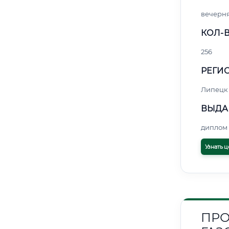
вечерн
КОЛ-В
256
РЕГИО
Липецк
ВЫДА
диплом 
Узнать ц
ПРО