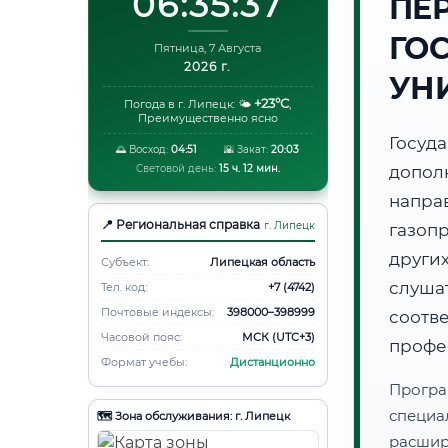
06:35:38
ПЕ
ГО
Пятница, 7 Августа
2026 г.
УН
+23°C
Погода в г. Липецк:
🌤️
,
Преимущественно ясно
Госуд
🌅 Восход:
04:51
🌇 Закат:
20:03
Световой день:
15 ч. 12 мин.
допол
напра
📍 Региональная справка
г. Липецк
газоп
друг
Субъект:
Липецкая область
слуша
Тел. код:
+7 (4742)
Почтовые индексы:
398000–398999
соот
Часовой пояс:
МСК (UTC+3)
профе
Формат учебы:
Дистанционно
Програ
специа
🗺️ Зона обслуживания: г. Липецк
расши