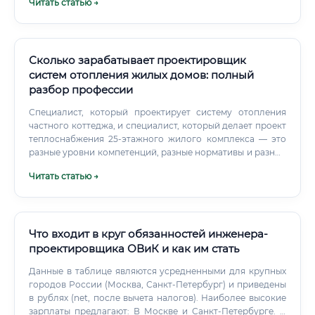
Читать статью →
промышленных предприятий и социальных объектов.
Сколько зарабатывает проектировщик
систем отопления жилых домов: полный
разбор профессии
Специалист, который проектирует систему отопления
частного коттеджа, и специалист, который делает проект
теплоснабжения 25-этажного жилого комплекса — это
разные уровни компетенций, разные нормативы и разные
деньги. По типу объектов: Жилые дома — самое массовое
Читать статью →
направление.
Что входит в круг обязанностей инженера-
проектировщика ОВиК и как им стать
Данные в таблице являются усредненными для крупных
городов России (Москва, Санкт-Петербург) и приведены
в рублях (net, после вычета налогов). Наиболее высокие
зарплаты предлагают: В Москве и Санкт-Петербурге. В