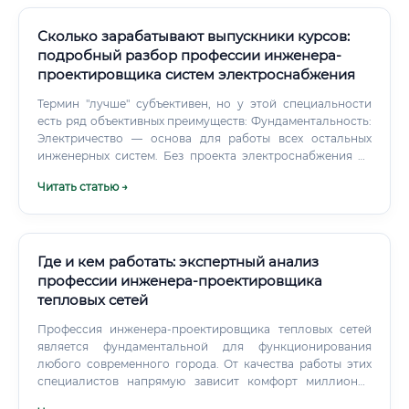
Сколько зарабатывают выпускники курсов:
подробный разбор профессии инженера-
проектировщика систем электроснабжения
Термин "лучше" субъективен, но у этой специальности
есть ряд объективных преимуществ: Фундаментальность:
Электричество — основа для работы всех остальных
инженерных систем. Без проекта электроснабжения не
будет работать ни вентиляция, ни водопроводные
Читать статью →
насосы, ни системы связи. Это ставит проектировщика
ССЭ в центр всего инженерного процесса.
Где и кем работать: экспертный анализ
профессии инженера-проектировщика
тепловых сетей
Профессия инженера-проектировщика тепловых сетей
является фундаментальной для функционирования
любого современного города. От качества работы этих
специалистов напрямую зависит комфорт миллионов
людей, бесперебойное функционирование