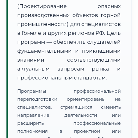
(Проектирование опасных
производственных объектов горной
промышленности) для специалистов
в Гомеле и других регионов РФ. Цель
программ — обеспечить слушателей
🚚
Расчет логистики оригиналов:
• Маршрут транзита:
~3 350 км
фундаментальными и прикладными
• Экспресс-доставка СДЭК / Почтой:
5–7 рабочих дней
знаниями, соответствующими
📜 Документы и аккредитация
актуальным запросам рынка и
ФИС ФРДО
профессиональным стандартам.
Программы профессиональной
🔍
Нажмите на документ для увеличения и просмотра
переподготовки ориентированы на
специалистов, стремящихся сменить
направление деятельности или
расширить профессиональные
полномочия в проектной или