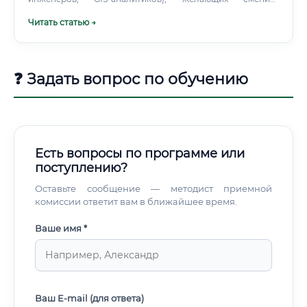
специализацию или углубить знания в
Читать статью →
градостроительстве. Курсы позволяют в сжатые сроки
освоить ключевые инструменты и нормативную базу.
Сравнение путей обучения С чего начать обучение?
❓ Задать вопрос по обучению
Есть вопросы по программе или
поступлению?
Оставьте сообщение — методист приемной
комиссии ответит вам в ближайшее время.
Ваше имя *
Ваш E-mail (для ответа)