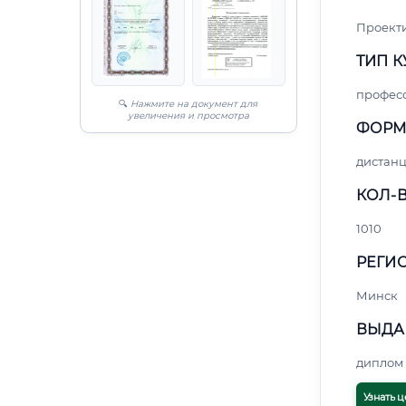
Проект
ТИП К
профес
🔍
Нажмите на документ для
увеличения и просмотра
ФОРМ
дистан
КОЛ-В
1010
РЕГИО
Минск
ВЫДА
диплом 
Узнать ц