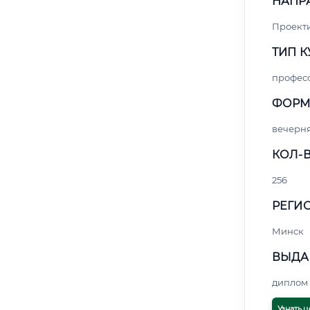
НАПР
Проект
ТИП К
профес
ФОРМ
вечерн
КОЛ-В
256
РЕГИО
Минск
ВЫДА
диплом 
Узнать ц