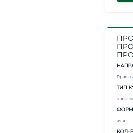
ПРО
ПРО
ПР
НАПР
Проект
ТИП К
профес
ФОРМ
очно
КОЛ-В