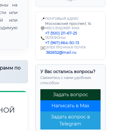
ваны на
сти или
📍
ПОЧТОВЫЙ АДРЕС
ой или
Московский проспект, 14
одимую
💬
МЕССЕНДЖЕР MAX
+7 (920) 211-67-25
📞
ТЕЛЕФОНЫ
+7 (967) 664-50-13
✉️
ЭЛЕКТРОННАЯ ПОЧТА
382652@mail.ru
грамм по
У Вас остались вопросы?
Свяжитесь с нами удобным
способом:
Задать вопрос
Написать в Max
НОЙ
Задать вопрос в
Telegram