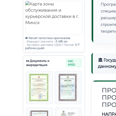
Програ
специа
расши
строи
теорет
🚚
Расчет логистики оригиналов:
• Маршрут транзита:
~3 485 км
• Экспресс-доставка СДЭК / Почтой:
5–7
рабочих дней
🏛 Госу
📜 Документы и
ФИС
аккредитация
ФРДО
данному
ПРО
ПРО
ПР
НАПР