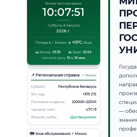
МИ
Точное местное время:
10:07:51
ПР
ПЕ
Суббота, 8 Августа
2026 г.
ГО
+15°C
Погода в г. Минск:
☀️
,
Ясно
УН
🌅 Восход:
05:35
🌇 Закат:
20:54
Световой день:
15 ч. 19 мин.
Госуд
допол
📍 Региональная справка
г. Минск
напра
Субъект:
Республика Беларусь
произ
Тел. код:
+375 (17)
специ
Почтовые индексы:
220000–220141
Часовой пояс:
UTC+3
— обе
Формат учебы:
Дистанционно
знани
профе
🗺️ Зона обслуживания: г. Минск