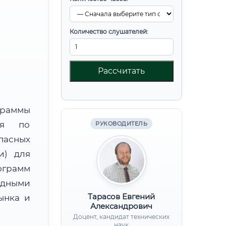
Количество слушателей:
Рассчитать
граммы
ния по
РУКОВОДИТЕЛЬ
пасных
и) для
ограмм
адными
Тарасов Евгений
ынка и
Александрович
Доцент, кандидат технических
наук