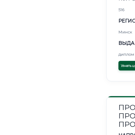
516
РЕГИО
Минск
ВЫДА
диплом 
Узнать ц
ПРО
ПРО
ПР