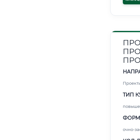
ПРО
ПРО
ПР
НАПР
Проект
ТИП К
повыше
ФОРМ
очно-за