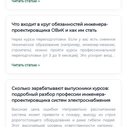
Читать статью →
жилых домов, промышленных предприятий, больниц,
торговых центров, объектов инфраструктуры и
энергетики. Если говорить простым языком — это
человек, который на бумаге (и в специализированных
программах) создаёт электрическую «нервную систему»
Что входит в круг обязанностей инженера-
любого здания или сооружения.
проектировщика ОВиК и как им стать
Через курсы переподготовки: Если у вас есть смежное
техническое образование (например, инженер-механик,
строитель), можно пройти курсы профессиональной
переподготовки (от 3 до 9 месяцев). Это ускорит вход в
профессию, но потребует больше самостоятельного
Читать статью →
изучения теории и нормативной базы.
Сколько зарабатывают выпускники курсов:
подробный разбор профессии инженера-
проектировщика систем электроснабжения
Высокая цена ошибки: Неправильно рассчитанная
система может привести к пожару, выходу из строя
дорогостоящего оборудования и даже гибели людей.
Этот высочайший уровень ответственности напрямую