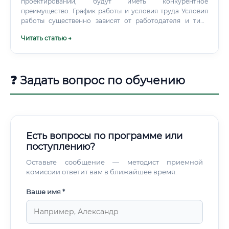
проектировании, будут иметь конкурентное
преимущество. График работы и условия труда Условия
работы существенно зависят от работодателя и типа
проектов. В общем случае: Стандартный офисный режим:
Читать статью →
5/2, 8–9 часов в день, нормированный рабочий день
Проектные пики: в период сдачи документации
возможны переработки, ненормированный режим
Командировки: при наличии авторского надзора —
❓ Задать вопрос по обучению
периодические выезды на объекты (от нескольких дней
до нескольких месяцев в зависимости от проекта)
Удалённая работа: частично возможна — разработка
документации может вестись дистанционно, однако
проектные институты традиционно предпочитают
офисный формат Вахтовый метод: характерен для
Есть вопросы по программе или
специалистов, работающих непосредственно на объектах
поступлению?
в нефтегазовой и горнодобывающей отрасли (с
соответствующими надбавками)
Оставьте сообщение — методист приемной
комиссии ответит вам в ближайшее время.
Ваше имя *