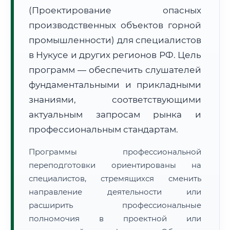
(Проектирование опасных
производственных объектов горной
промышленности) для специалистов
в Нукусе и других регионов РФ. Цель
программ — обеспечить слушателей
🚚
Расчет логистики оригиналов:
• Маршрут транзита:
~2 191 км
фундаментальными и прикладными
• Экспресс-доставка СДЭК / Почтой:
3–5 рабочих дней
знаниями, соответствующими
📜 Документы и аккредитация
актуальным запросам рынка и
ФИС ФРДО
профессиональным стандартам.
Программы профессиональной
🔍
Нажмите на документ для увеличения и просмотра
переподготовки ориентированы на
специалистов, стремящихся сменить
направление деятельности или
расширить профессиональные
полномочия в проектной или