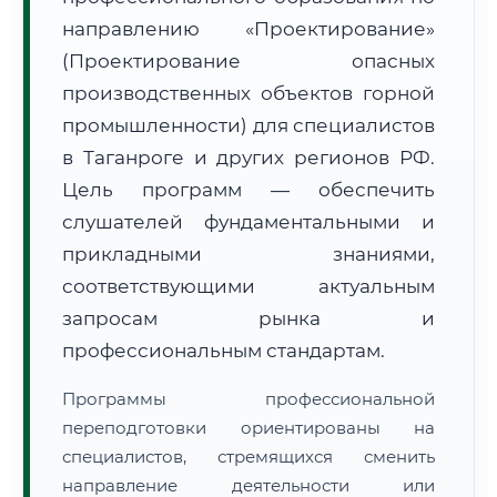
направлению «Проектирование»
(Проектирование опасных
производственных объектов горной
промышленности) для специалистов
в Таганроге и других регионов РФ.
🚚
Расчет логистики оригиналов:
• Маршрут транзита:
~3 134 км
Цель программ — обеспечить
• Экспресс-доставка СДЭК / Почтой:
4–6 рабочих дней
слушателей фундаментальными и
📜 Документы и аккредитация
ФИС ФРДО
прикладными знаниями,
соответствующими актуальным
запросам рынка и
🔍
Нажмите на документ для увеличения и просмотра
профессиональным стандартам.
Программы профессиональной
переподготовки ориентированы на
специалистов, стремящихся сменить
направление деятельности или