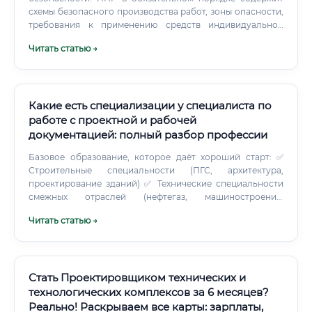
схемы безопасного производства работ, зоны опасности,
требования к применению средств индивидуальной
защиты. Разработанный ППР подлежит согласованию с
Читать статью →
генеральным подрядчиком, заказчиком, надзорными
органами (при необходимости).
Какие есть специализации у специалиста по
работе с проектной и рабочей
документацией: полный разбор профессии
Базовое образование, которое даёт хороший старт: ✅
Строительные специальности (ПГС, архитектура,
проектирование зданий) ✅ Технические специальности
смежных отраслей (нефтегаз, машиностроение,
электроэнергетика) ✅ Юриспруденция с уклоном в
Читать статью →
строительное и земельное право ✅ Управление в
строительстве (есть в ряде вузов как отдельное
направление) Профильного диплома для входа в
профессию не требуют. И здесь начинается разговор о
дополнительном образовании. Большинство
Стать Проектировщиком технических и
работодателей смотрят на реальный опыт — какие
технологических комплексов за 6 месяцев?
объекты прошли через руки специалиста, какие
Реально! Раскрываем все карты: зарплаты,