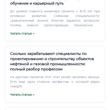
экспертизы сопровождал, с какими системами работал.
обучение и карьерный путь
До уровня главного инженера проекта — 8–12 лет при
активном развитии. Смежные специальности:
сравнительный анализ Многие задаются вопросом:
почему именно проектировщик технических и
технологических комплексов, а не смежная
Читать статью →
специальность? Почему именно проектировщик
технологических комплексов выигрывает: Данная
специальность является системообразующей —
специалист объединяет знания из нескольких смежных
дисциплин.
Сколько зарабатывают специалисты по
проектированию и строительству объектов
нефтяной и газовой промышленности:
полный разбор профессии
На крупных проектах этот этап может занимать месяцы.
Есть ещё одна сторона профессии, о которой редко
говорят.
Читать статью →