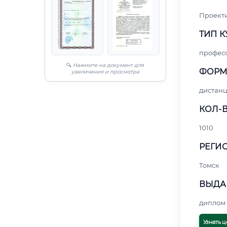
Проект
ТИП К
профес
🔍
Нажмите на документ для
ФОРМ
увеличения и просмотра
дистан
КОЛ-В
1010
РЕГИО
Томск
ВЫДА
диплом 
Узнать ц