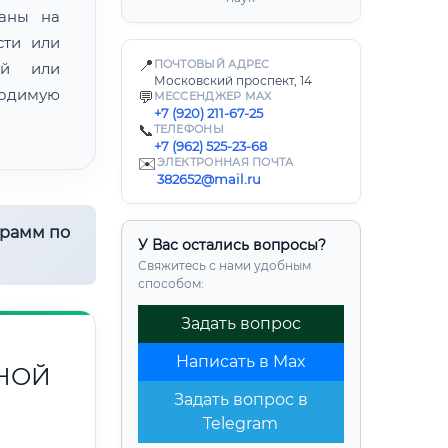
ваны на
сти или
📍
ПОЧТОВЫЙ АДРЕС
ой или
Московский проспект, 14
одимую
💬
МЕССЕНДЖЕР MAX
+7 (920) 211-67-25
📞
ТЕЛЕФОНЫ
+7 (962) 525-23-68
✉️
ЭЛЕКТРОННАЯ ПОЧТА
382652@mail.ru
грамм по
У Вас остались вопросы?
Свяжитесь с нами удобным
способом:
Задать вопрос
Написать в Max
НОЙ
Задать вопрос в
Telegram