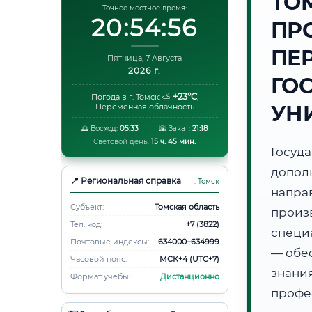
ТО
Точное местное время:
20:54:57
ПР
ПЕ
Пятница, 7 Августа
2026 г.
ГО
+23°C
Погода в г. Томск:
⛅
,
УН
Переменная облачность
🌅 Восход:
05:33
🌇 Закат:
21:18
Световой день:
15 ч. 45 мин.
Госуд
допол
📍 Региональная справка
г. Томск
напра
Субъект:
Томская область
произ
Тел. код:
+7 (3822)
специ
Почтовые индексы:
634000–634999
— обе
Часовой пояс:
МСК+4 (UTC+7)
знани
Формат учебы:
Дистанционно
профе