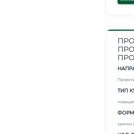
ПРО
ПРО
ПР
НАПР
Проект
ТИП К
повыше
ФОРМ
заочно