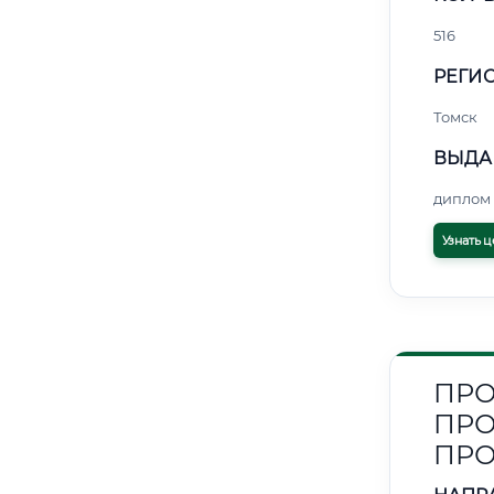
516
РЕГИО
Томск
ВЫДА
диплом 
Узнать ц
ПРО
ПРО
ПР