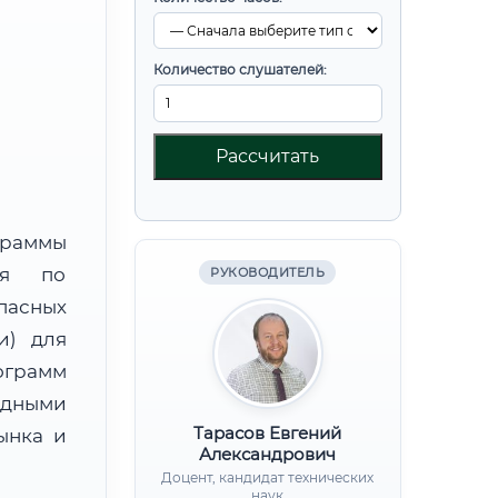
Количество слушателей:
Рассчитать
граммы
ния по
РУКОВОДИТЕЛЬ
пасных
и) для
ограмм
адными
Тарасов Евгений
ынка и
Александрович
Доцент, кандидат технических
наук