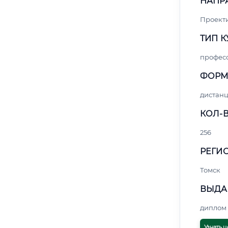
НАПР
Проект
ТИП К
профес
ФОРМ
дистан
КОЛ-В
256
РЕГИО
Томск
ВЫДА
диплом 
Узнать ц