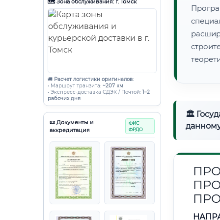
🗺️ Зона обслуживания: г. Томск
Програ
специа
расши
строи
теорет
🚚
Расчет логистики оригиналов:
• Маршрут транзита:
~207 км
• Экспресс-доставка СДЭК / Почтой:
1–2
рабочих дня
🏛 Госу
📜 Документы и
ФИС
данному
аккредитация
ФРДО
ПРО
ПРО
ПР
НАПР