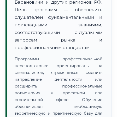
Барановичи и других регионов РФ.
Цель программ — обеспечить
слушателей фундаментальными и
прикладными знаниями,
соответствующими актуальным
🚚
Расчет логистики оригиналов:
запросам рынка и
• Маршрут транзита:
~3 615 км
• Экспресс-доставка СДЭК / Почтой:
5–7 рабочих дней
профессиональным стандартам.
📜 Документы и аккредитация
ФИС ФРДО
Программы профессиональной
переподготовки ориентированы на
специалистов, стремящихся сменить
направление деятельности или
🔍
Нажмите на документ для увеличения и просмотра
расширить профессиональные
полномочия в проектной или
строительной сфере. Обучение
обеспечивает необходимую
теоретическую и практическую базу для