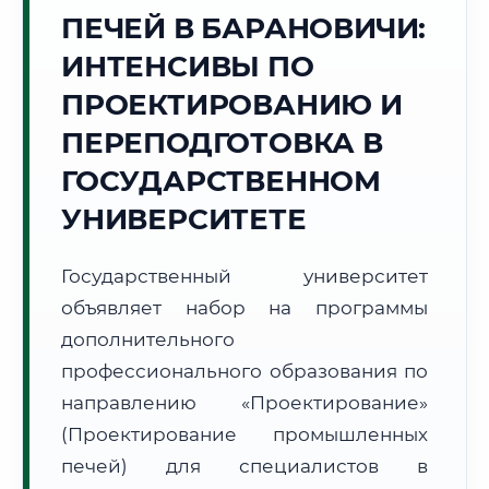
Точное местное время:
ПЕЧЕЙ В БАРАНОВИЧИ:
20:25:41
ИНТЕНСИВЫ ПО
Четверг, 6 Августа
ПРОЕКТИРОВАНИЮ И
2026 г.
ПЕРЕПОДГОТОВКА В
+33°C
Погода в г. Барановичи:
☀️
,
Ясно
ГОСУДАРСТВЕННОМ
🌅 Восход:
05:41
🌇 Закат:
21:02
Световой день:
15 ч. 21 мин.
УНИВЕРСИТЕТЕ
📍 Региональная справка
г. Барановичи
Государственный университет
Субъект:
Республика Беларусь
объявляет набор на программы
Тел. код:
+375 (163)
дополнительного
Почтовые индексы:
225400–225415
профессионального образования по
Часовой пояс:
UTC+3
направлению «Проектирование»
Формат учебы:
Дистанционно
(Проектирование промышленных
печей) для специалистов в
🗺️ Зона обслуживания: г. Барановичи