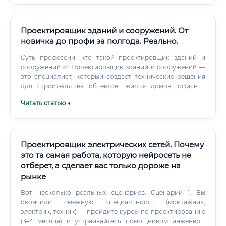
Проектировщик зданий и сооружений. От
новичка до профи за полгода. Реально.
Суть профессии: кто такой проектировщик зданий и
сооружений ✅ Проектировщик зданий и сооружений —
это специалист, который создаёт технические решения
для строительства объектов: жилых домов, офисных
центров, промышленных предприятий, мостов, тоннелей
Читать статью →
и инфраструктурных объектов. По сути, именно этот
человек превращает идею заказчика в детальный
технический план, по которому строители возводят
здания.
Проектировщик электрических сетей. Почему
это та самая работа, которую нейросеть не
отберет, а сделает вас только дороже на
рынке
Вот несколько реальных сценариев: Сценарий 1: Вы
окончили смежную специальность (монтажник,
электрик, техник) — пройдите курсы по проектированию
(3–4 месяца) и устраивайтесь помощником инженера.