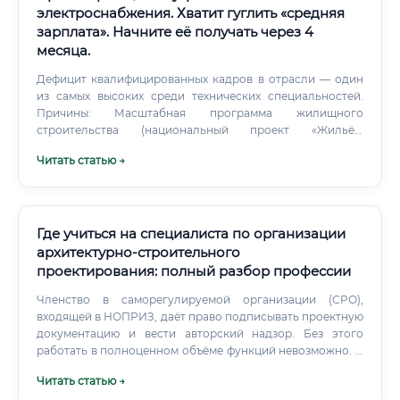
требование обязательного наличия ППР на всех
электроснабжения. Хватит гуглить «средняя
значимых объектах строительства Кадровый дефицит: По
зарплата». Начните её получать через 4
оценкам профессионального сообщества, в настоящее
месяца.
время в России ощущается значительная нехватка
квалифицированных специалистов по разработке ППР,
Дефицит квалифицированных кадров в отрасли — один
особенно умеющих работать с BIM-технологиями и
из самых высоких среди технических специальностей.
сложными промышленными объектами. Это создаёт
Причины: Масштабная программа жилищного
благоприятные условия для входа в профессию и
строительства (национальный проект «Жильё»)
быстрого карьерного роста.
Промышленное строительство и реиндустриализация
Читать статью →
экономики Обновление инфраструктуры ЖКХ Развитие
промышленных кластеров Рост спроса на
энергоэффективные решения 📊 По прогнозам
отраслевых аналитиков, потребность в инженерах-
проектировщиках электрических разделов к 2030 году
Где учиться на специалиста по организации
вырастет на 25–35% относительно уровня 2022 года. Не
архитектурно-строительного
исчезнет ли профессия из-за ИИ ⚡ Это важный вопрос, и
проектирования: полный разбор профессии
ответ на него честный: ИИ изменит профессию, но не
уничтожит её.
Членство в саморегулируемой организации (СРО),
входящей в НОПРИЗ, даёт право подписывать проектную
документацию и вести авторский надзор. Без этого
работать в полноценном объёме функций невозможно. В
Европе и США управление проектированием — это
Читать статью →
отдельная дисциплина с развитой методологией.