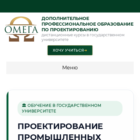
ДОПОЛНИТЕЛЬНОЕ
ПРОФЕССИОНАЛЬНОЕ ОБРАЗОВАНИЕ
ПО ПРОЕКТИРОВАНИЮ
дистанционные курсы в государственном
университете
ХОЧУ УЧИТЬСЯ
➜
Меню
💰 ПРОГРАММЫ И СТОИМОСТЬ
Стоимость по программам обучения "Проектирование"
🏛 ОБУЧЕНИЕ В ГОСУДАРСТВЕННОМ
УНИВЕРСИТЕТЕ
🚂
ПРОЕКТИРОВАНИЕ
ПРОМЫШЛЕННЫХ
Г. БАРАНОВИЧИ