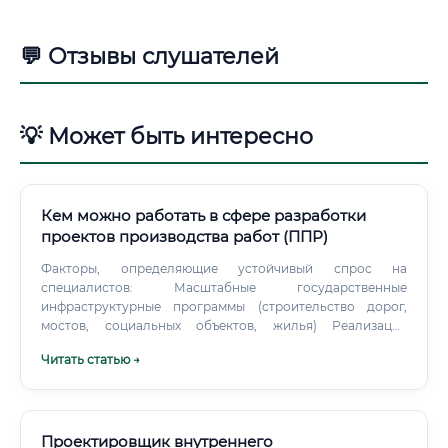
💬 Отзывы слушателей
💡 Может быть интересно
Кем можно работать в сфере разработки
проектов производства работ (ППР)
Факторы, определяющие устойчивый спрос на
специалистов: Масштабные государственные
инфраструктурные программы (строительство дорог,
мостов, социальных объектов, жилья) Реализация
крупных промышленных проектов в сфере нефтегаза,
Читать статью →
энергетики, металлургии Программы капитального
ремонта и реконструкции объектов ЖКХ
Импортозамещение в строительстве: необходимость
адаптировать технологические процессы под
российские нормы и материалы Законодательное
Проектировщик внутреннего