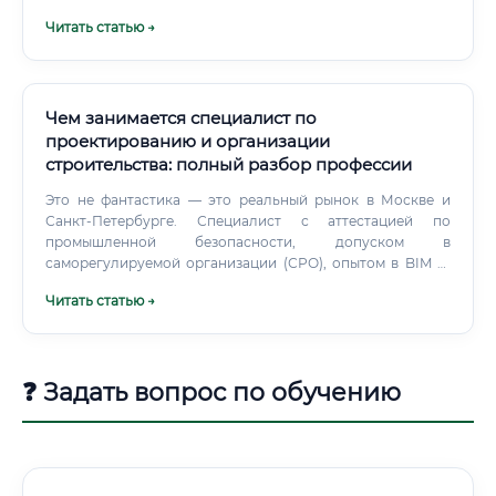
Сценарий 2: Вы полный новичок — окончите СПО или
Читать статью →
пройдите базовые курсы, начните с должности техника-
чертёжника или оператора САПР. За 6–12 месяцев вы
накопите достаточно опыта для перехода на позицию
младшего инженера.
Чем занимается специалист по
проектированию и организации
строительства: полный разбор профессии
Это не фантастика — это реальный рынок в Москве и
Санкт-Петербурге. Специалист с аттестацией по
промышленной безопасности, допуском в
саморегулируемой организации (СРО), опытом в BIM —
стоит существенно дороже, чем тот, у кого только
Читать статью →
диплом. ⚡ Фактор, который мало кто учитывает при
выборе работодателя — это тип объекта.
❓ Задать вопрос по обучению