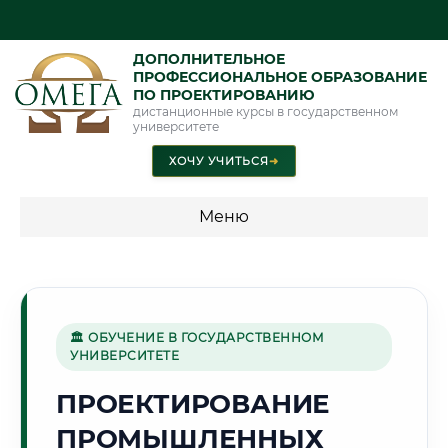
ДОПОЛНИТЕЛЬНОЕ
ПРОФЕССИОНАЛЬНОЕ ОБРАЗОВАНИЕ
ПО ПРОЕКТИРОВАНИЮ
дистанционные курсы в государственном
университете
ХОЧУ УЧИТЬСЯ
➜
Меню
💰 ПРОГРАММЫ И СТОИМОСТЬ
Стоимость по программам обучения "Проектирование"
🏛 ОБУЧЕНИЕ В ГОСУДАРСТВЕННОМ
УНИВЕРСИТЕТЕ
🦅
ПРОЕКТИРОВАНИЕ
ПРОМЫШЛЕННЫХ
Г. ХАБАРОВСК