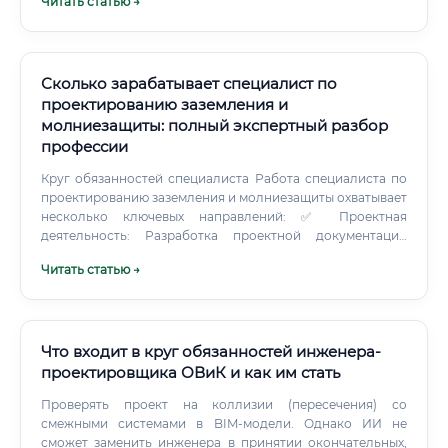
Читать статью →
Сколько зарабатывает специалист по
проектированию заземления и
молниезащиты: полный экспертный разбор
профессии
Круг обязанностей специалиста Работа специалиста по
проектированию заземления и молниезащиты охватывает
несколько ключевых направлений: ✅ Проектная
деятельность: Разработка проектной документации
систем заземления и молниезащиты Выполнение
Читать статью →
расчётов сопротивления заземляющих устройств Подбор
материалов и оборудования (заземлители,
молниеотводы, токоотводы) Разработка рабочих
чертежей и схем Составление спецификаций
оборудования и материалов ✅ Нормативно-техническая
Что входит в круг обязанностей инженера-
деятельность: Изучение и применение требований ПУЭ,
проектировщика ОВиК и как им стать
ГОСТ Р МЭК 62305, СП 256.1325800.2016 Анализ исходных
Проверять проект на коллизии (пересечения) со
данных об объекте Оценка категории молниезащиты
смежными системами в BIM-модели. Однако ИИ не
объекта Взаимодействие с органами экспертизы и
сможет заменить инженера в принятии окончательных,
надзора ✅ Координационная деятельность: