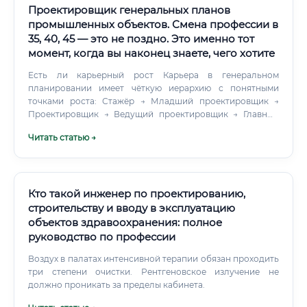
Проектировщик генеральных планов
промышленных объектов. Смена профессии в
35, 40, 45 — это не поздно. Это именно тот
момент, когда вы наконец знаете, чего хотите
Есть ли карьерный рост Карьера в генеральном
планировании имеет чёткую иерархию с понятными
точками роста: Стажёр → Младший проектировщик →
Проектировщик → Ведущий проектировщик → Главный
специалист → ГИП (Главный инженер проекта) →
Читать статью →
Руководитель отдела → Технический директор / Директор
института ✅ Каждый уровень сопровождается ростом
дохода на 25–50% ✅ Получение допуска СРО открывает
возможность подписывать проектную документацию ✅
Через 7–10 лет реально стать ГИПом с доходом от 200 000
Кто такой инженер по проектированию,
рублей в месяц Смежные специальности: что выбрать и
строительству и вводу в эксплуатацию
чем эта профессия лучше Многие задаются вопросом: а
объектов здравоохранения: полное
зачем именно генеральные планы? Давайте сравним эту
руководство по профессии
специализацию с ближайшими аналогами. ✅ Главное
преимущество генерального планирования — острый
Воздух в палатах интенсивной терапии обязан проходить
дефицит квалифицированных специалистов на рынке.
три степени очистки. Рентгеновское излучение не
должно проникать за пределы кабинета.