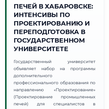
Точное местное время:
ПЕЧЕЙ В ХАБАРОВСКЕ:
02:37:33
ИНТЕНСИВЫ ПО
Воскресенье, 9 Августа
ПРОЕКТИРОВАНИЮ И
2026 г.
ПЕРЕПОДГОТОВКА В
+16°C
Погода в г. Хабаровск:
☀️
,
Ясно
ГОСУДАРСТВЕННОМ
🌅 Восход:
05:44
🌇 Закат:
20:25
Световой день:
14 ч. 41 мин.
УНИВЕРСИТЕТЕ
📍 Региональная справка
г. Хабаровск
Государственный университет
Субъект:
Хабаровский край
объявляет набор на программы
Тел. код:
+7 (4212)
дополнительного
Почтовые индексы:
680000–680999
профессионального образования по
Часовой пояс:
МСК+7 (UTC+10)
направлению «Проектирование»
Формат учебы:
Дистанционно
(Проектирование промышленных
печей) для специалистов в
🗺️ Зона обслуживания: г. Хабаровск