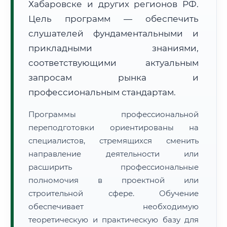
Хабаровске и других регионов РФ.
Цель программ — обеспечить
слушателей фундаментальными и
прикладными знаниями,
соответствующими актуальным
🚚
Расчет логистики оригиналов:
запросам рынка и
• Маршрут транзита:
~3 576 км
• Экспресс-доставка СДЭК / Почтой:
5–7 рабочих дней
профессиональным стандартам.
📜 Документы и аккредитация
ФИС ФРДО
Программы профессиональной
переподготовки ориентированы на
специалистов, стремящихся сменить
направление деятельности или
🔍
Нажмите на документ для увеличения и просмотра
расширить профессиональные
полномочия в проектной или
строительной сфере. Обучение
обеспечивает необходимую
теоретическую и практическую базу для