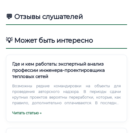
💬 Отзывы слушателей
💡 Может быть интересно
Где и кем работать: экспертный анализ
профессии инженера-проектировщика
тепловых сетей
Возможны редкие командировки на объекты для
проведения авторского надзора. В периоды сдачи
крупных проектов вероятны переработки, которые, как
правило, дополнительно оплачиваются. В последние
годы многие компании предлагают гибридный формат
Читать статью →
работы.