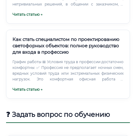
нетривиальных решений, в общении с заказчиком, в
Согласование проектных решений с заказчиком и
поиске компромиссов с архитектором, в осуществлении
подрядчиком Авторский надзор за выполнением
Читать статью →
авторского надзора на стройке.
монтажных работ Участие в испытаниях смонтированных
систем Необходимые навыки и компетенции Уровень
зарплат: от новичка до эксперта 💰 Одна из ключевых
причин интереса к профессии — достойный уровень
Как стать специалистом по проектированию
дохода, который существенно превышает средний по
рынку труда в технических специальностях.
светофорных объектов: полное руководство
Специалисты, работающие на крупных промышленных
для входа в профессию
объектах (нефтехим, металлургия, энергетика), получают
График работы 📅 Условия труда в профессии достаточно
надбавки за вредность и сложность, которые
комфортны: ✅ Профессия не предполагает ночных смен,
увеличивают доход на 20–40%.
вредных условий труда или экстремальных физических
нагрузок. Это комфортная офисная работа с
периодическими выездами на объекты, что многие
Читать статью →
специалисты считают несомненным плюсом.
❓ Задать вопрос по обучению