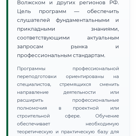
Волжском и других регионов РФ.
Цель программ — обеспечить
слушателей фундаментальными и
прикладными знаниями,
соответствующими актуальным
🚚
Расчет логистики оригиналов:
запросам рынка и
• Маршрут транзита:
~2 671 км
• Экспресс-доставка СДЭК / Почтой:
4–6 рабочих дней
профессиональным стандартам.
📜 Документы и аккредитация
ФИС ФРДО
Программы профессиональной
переподготовки ориентированы на
специалистов, стремящихся сменить
направление деятельности или
🔍
Нажмите на документ для увеличения и просмотра
расширить профессиональные
полномочия в проектной или
строительной сфере. Обучение
обеспечивает необходимую
теоретическую и практическую базу для