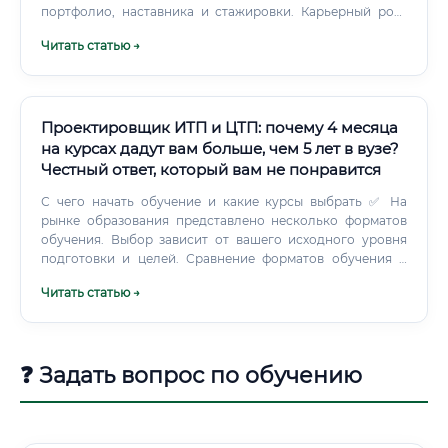
портфолио, наставника и стажировки. Карьерный рост
выраженный; профессия устойчива к автоматизации и
Читать статью →
будет востребована минимум в горизонте 10 лет.
Проектировщик ИТП и ЦТП: почему 4 месяца
на курсах дадут вам больше, чем 5 лет в вузе?
Честный ответ, который вам не понравится
С чего начать обучение и какие курсы выбрать ✅ На
рынке образования представлено несколько форматов
обучения. Выбор зависит от вашего исходного уровня
подготовки и целей. Сравнение форматов обучения ⚡
Честный факт: выпускник профильного вуза получает
Читать статью →
огромный массив теоретических знаний — строительная
физика, сопромат, термодинамика — большая часть
которых никогда не понадобится на практике
проектировщику ИТП/ЦТП.
❓ Задать вопрос по обучению