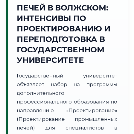
Точное местное время:
ПЕЧЕЙ В ВОЛЖСКОМ:
16:58:44
ИНТЕНСИВЫ ПО
Суббота, 8 Августа
ПРОЕКТИРОВАНИЮ И
2026 г.
ПЕРЕПОДГОТОВКА В
+36°C
Погода в г. Волжский:
🌤️
,
Преимущественно ясно
ГОСУДАРСТВЕННОМ
🌅 Восход:
04:44
🌇 Закат:
19:29
Световой день:
14 ч. 45 мин.
УНИВЕРСИТЕТЕ
📍 Региональная справка
г. Волжский
Государственный университет
Субъект:
Волгоградская область
объявляет набор на программы
Тел. код:
+7 (8443)
дополнительного
Почтовые индексы:
404100–404199
профессионального образования по
Часовой пояс:
МСК (UTC+3)
направлению «Проектирование»
Формат учебы:
Дистанционно
(Проектирование промышленных
печей) для специалистов в
🗺️ Зона обслуживания: г. Волжский