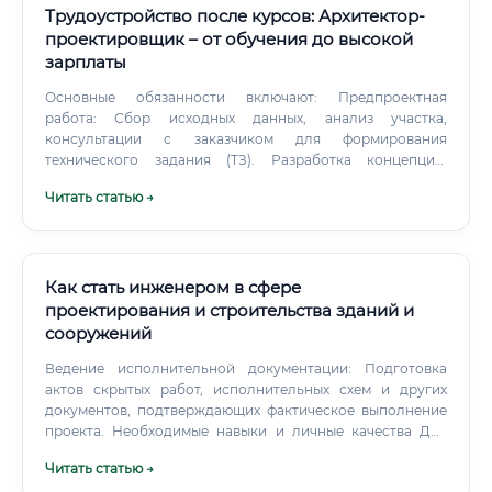
Трудоустройство после курсов: Архитектор-
проектировщик – от обучения до высокой
зарплаты
Основные обязанности включают: Предпроектная
работа: Сбор исходных данных, анализ участка,
консультации с заказчиком для формирования
технического задания (ТЗ). Разработка концепции:
Создание эскизного проекта, который отражает
Читать статью →
основную идею, внешний вид, планировку и
функциональное зонирование объекта.
Как стать инженером в сфере
проектирования и строительства зданий и
сооружений
Ведение исполнительной документации: Подготовка
актов скрытых работ, исполнительных схем и других
документов, подтверждающих фактическое выполнение
проекта. Необходимые навыки и личные качества Для
успешной карьеры в этой области требуется сочетание
Читать статью →
технических знаний (Hard Skills) и личностных