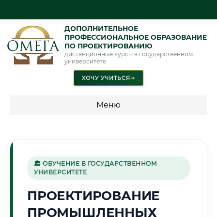
ДОПОЛНИТЕЛЬНОЕ
ПРОФЕССИОНАЛЬНОЕ ОБРАЗОВАНИЕ
ПО ПРОЕКТИРОВАНИЮ
дистанционные курсы в государственном
университете
ХОЧУ УЧИТЬСЯ
➜
Меню
💰 ПРОГРАММЫ И СТОИМОСТЬ
Стоимость по программам обучения "Проектирование"
🏛 ОБУЧЕНИЕ В ГОСУДАРСТВЕННОМ
УНИВЕРСИТЕТЕ
🌊
ПРОЕКТИРОВАНИЕ
ПРОМЫШЛЕННЫХ
Г. ВОЛЖСКИЙ