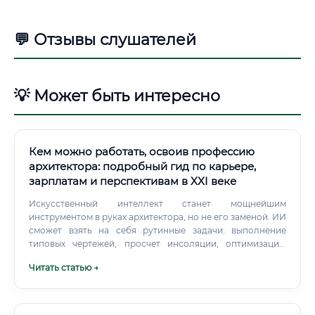
💬 Отзывы слушателей
💡 Может быть интересно
Кем можно работать, освоив профессию
архитектора: подробный гид по карьере,
зарплатам и перспективам в XXI веке
Искусственный интеллект станет мощнейшим
инструментом в руках архитектора, но не его заменой. ИИ
сможет взять на себя рутинные задачи: выполнение
типовых чертежей, просчет инсоляции, оптимизацию
планировок по заданным параметрам, генерацию
Читать статью →
множества вариантов на стадии концепции. Это
освободит время архитектора для решения более
сложных задач.