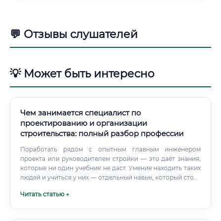
💬 Отзывы слушателей
💡 Может быть интересно
Чем занимается специалист по
проектированию и организации
строительства: полный разбор профессии
Поработать рядом с опытным главным инженером
проекта или руководителем стройки — это даёт знания,
которые ни один учебник не даст. Умение находить таких
людей и учиться у них — отдельный навык, который стоит
развивать с первого дня карьеры. Студенты, которые с
Читать статью →
третьего курса ходили на объекты, к окончанию вуза
стоят несравнимо больше тех, кто только решал задачи в
аудитории.