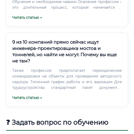
Обучение и необходимые навыки Освоение профессии –
это длительный процесс, который начинается с
получения фундаментального образования. Быстро
Читать статью →
"войти в IT" здесь не получится, так как цена ошибки
слишком высока.
9 из 10 компаний прямо сейчас ищут
инженера-проектировщика мостов и
тоннелей, но найти не могут. Почему вы еще
не там?
Также профессия предполагает периодические
командировки на объекты для проведения авторского
надзора. Типичный график работы и его вариации Для
трудоустройства стандартный пакет документов
(паспорт, СНИЛС, ИНН, трудовая книжка) должен быть
Читать статью →
дополнен: Дипломом о высшем профильном
образовании.
❓ Задать вопрос по обучению