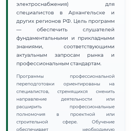
электроснабжения) для
специалистов в Архангельске и
других регионов РФ. Цель программ
— обеспечить слушателей
фундаментальными и прикладными
🚚
Расчет логистики оригиналов:
• Маршрут транзита:
знаниями, соответствующими
~2 534 км
• Экспресс-доставка СДЭК / Почтой:
4–6 рабочих дней
актуальным запросам рынка и
профессиональным стандартам.
📜 Документы и аккредитация
ФИС ФРДО
Программы профессиональной
переподготовки ориентированы на
специалистов, стремящихся сменить
🔍
Нажмите на документ для увеличения и просмотра
направление деятельности или
расширить профессиональные
полномочия в проектной или
строительной сфере. Обучение
обеспечивает необходимую