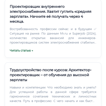
Проектировщик внутреннего
электроснабжения. Хватит гуглить «средняя
зарплата». Начните её получать через 4
месяца.
Востребованность профессии сейчас и в будущем ✅
Ситуация на рынке: По данным hh.ru и Superjob (2024),
количество открытых вакансий для инженеров-
проектировщиков систем электроснабжения стабильно
растёт. Дефицит квалифицированных кадров в отрасли —
Читать статью →
один из самых высоких среди технических
специальностей. Причины: Масштабная программа
жилищного строительства (национальный проект
«Жильё») Промышленное строительство и
реиндустриализация экономики Обновление
Трудоустройство после курсов: Архитектор-
инфраструктуры ЖКХ Развитие промышленных
проектировщик – от обучения до высокой
кластеров Рост спроса на энергоэффективные решения
зарплаты
📊 По прогнозам отраслевых аналитиков, потребность в
инженерах-проектировщиках электрических разделов к
Навыки и компетенции: Что необходимо знать и уметь?
2030 году вырастет на 25–35% относительно уровня 2022
Для успешной работы в данной сфере требуется
года.
гармоничное сочетание технических и личностных
качеств. Путь в профессию: С чего начать и как быстро
освоить?