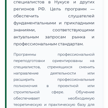
специалистов в Нукусе и других
регионов РФ. Цель программ —
обеспечить слушателей
фундаментальными и прикладными
знаниями, соответствующими
🚚
Расчет логистики оригиналов:
актуальным запросам рынка и
• Маршрут транзита:
~2 191 км
• Экспресс-доставка СДЭК / Почтой:
3–5 рабочих дней
профессиональным стандартам.
📜 Документы и аккредитация
ФИС ФРДО
Программы профессиональной
переподготовки ориентированы на
специалистов, стремящихся сменить
направление деятельности или
🔍
Нажмите на документ для увеличения и просмотра
расширить профессиональные
полномочия в проектной или
строительной сфере. Обучение
обеспечивает необходимую
теоретическую и практическую базу для