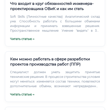
Что входит в круг обязанностей инженера-
проектировщика ОВиК и как им стать
Soft Skills (Личностные качества): Аналитический склад
ума: Способность работать с большими объемами
информации и принимать взвешенные решения.
Пространственное мышление: Умение "видеть" в 3D,
представлять, как системы будут расположены в
Читать статью →
ограниченном пространстве здания.
Кем можно работать в сфере разработки
проектов производства работ (ППР)
Специалист должен уметь защитить принятые
технические решения. В процессе строительства условия
могут меняться: изменяется состав техники, появляются
дополнительные объёмы, возникают непредвиденные
ситуации. Специалист вносит изменения в документацию
Читать статью →
и отслеживает соответствие строительства
утверждённым решениям.