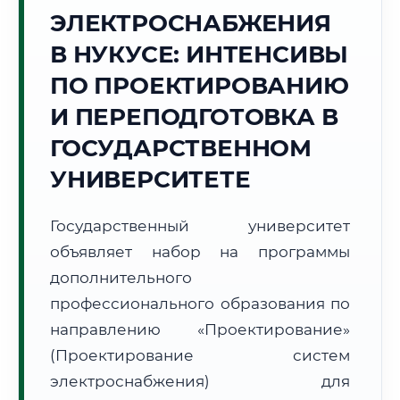
Точное местное время:
ЭЛЕКТРОСНАБЖЕНИЯ
01:54:04
В НУКУСЕ: ИНТЕНСИВЫ
Суббота, 8 Августа
ПО ПРОЕКТИРОВАНИЮ
2026 г.
И ПЕРЕПОДГОТОВКА В
+34°C
Погода в г. Нукус:
🌤️
,
Преимущественно ясно
ГОСУДАРСТВЕННОМ
🌅 Восход:
06:00
🌇 Закат:
20:14
Световой день:
14 ч. 14 мин.
УНИВЕРСИТЕТЕ
📍 Региональная справка
г. Нукус
Государственный университет
Субъект:
Республика Узбекистан
объявляет набор на программы
Тел. код:
+998 (61)
дополнительного
Почтовые индексы:
230100–230120
профессионального образования по
Часовой пояс:
UTC+5
направлению «Проектирование»
Формат учебы:
Дистанционно
(Проектирование систем
электроснабжения) для
🗺️ Зона обслуживания: г. Нукус