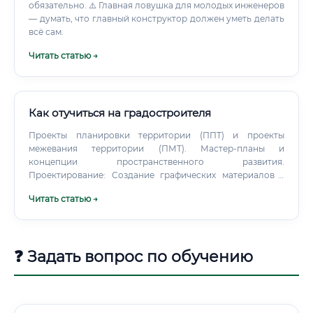
обязательно. ⚠️ Главная ловушка для молодых инженеров
— думать, что главный конструктор должен уметь делать
всё сам.
Читать статью →
Как отучиться на градостроителя
Проекты планировки территории (ППТ) и проекты
межевания территории (ПМТ). Мастер-планы и
концепции пространственного развития.
Проектирование: Создание графических материалов –
карт, схем, чертежей с использованием
Читать статью →
специализированного программного обеспечения
(AutoCAD, GIS-системы, Archicad).
❓ Задать вопрос по обучению