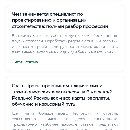
Чем занимается специалист по
проектированию и организации
строительства: полный разбор профессии
В строительстве это работает лучше, чем в большинстве
других отраслей. Поработать рядом с опытным главным
инженером проекта или руководителем стройки — это
даёт знания, которые ни один учебник не даст. Умение
находить таких людей и учиться у них — отдельный
Читать статью →
навык, который стоит развивать с первого дня карьеры.
Стать Проектировщиком технических и
технологических комплексов за 6 месяцев?
Реально! Раскрываем все карты: зарплаты,
обучение и карьерный путь
Где платят больше всего География и отрасль
существенно влияют на доход специалиста.
Традиционно наиболее высокие ставки предлагают
компании нефтегазового сектора, атомной