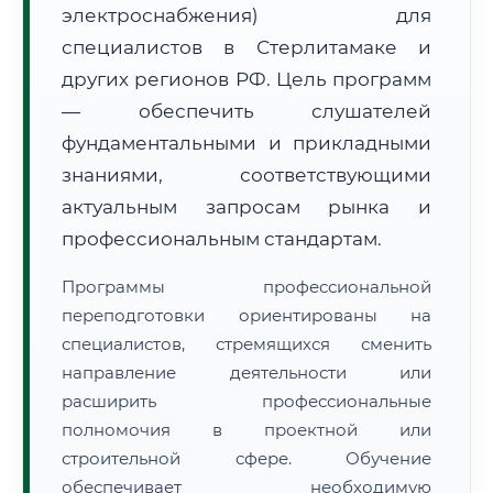
электроснабжения) для
специалистов в Стерлитамаке и
других регионов РФ. Цель программ
— обеспечить слушателей
фундаментальными и прикладными
🚚
Расчет логистики оригиналов:
• Маршрут транзита:
знаниями, соответствующими
~1 745 км
• Экспресс-доставка СДЭК / Почтой:
2–3 рабочих дня
актуальным запросам рынка и
профессиональным стандартам.
📜 Документы и аккредитация
ФИС ФРДО
Программы профессиональной
переподготовки ориентированы на
специалистов, стремящихся сменить
🔍
Нажмите на документ для увеличения и просмотра
направление деятельности или
расширить профессиональные
полномочия в проектной или
строительной сфере. Обучение
обеспечивает необходимую