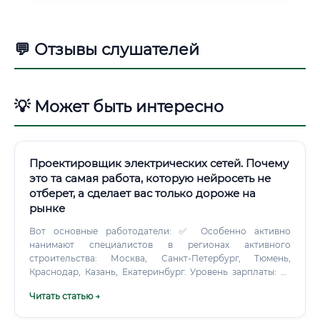
💬 Отзывы слушателей
💡 Может быть интересно
Проектировщик электрических сетей. Почему
это та самая работа, которую нейросеть не
отберет, а сделает вас только дороже на
рынке
Вот основные работодатели: ✅ Особенно активно
нанимают специалистов в регионах активного
строительства: Москва, Санкт-Петербург, Тюмень,
Краснодар, Казань, Екатеринбург. Уровень зарплаты: от
новичка до эксперта 💰 Вопрос, который интересует всех
Читать статью →
без исключения.