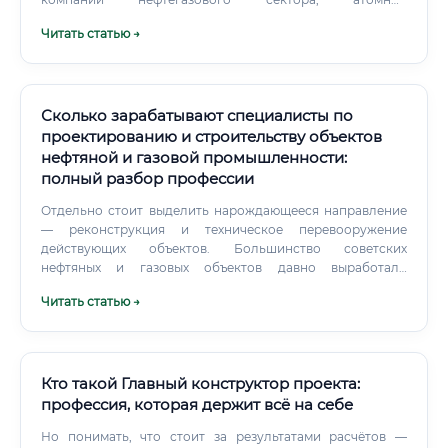
промышленности и крупные EPC-подрядчики.
Читать статью →
Сколько зарабатывают специалисты по
проектированию и строительству объектов
нефтяной и газовой промышленности:
полный разбор профессии
Отдельно стоит выделить нарождающееся направление
— реконструкция и техническое перевооружение
действующих объектов. Большинство советских
нефтяных и газовых объектов давно выработали
расчётный ресурс. Если человек не готов разбираться в
Читать статью →
технической документации объёмом в тысячи страниц,
если его раздражает монотонная работа с цифрами и
стандартами — лучше выбрать другое направление.
Кто такой Главный конструктор проекта:
профессия, которая держит всё на себе
Но понимать, что стоит за результатами расчётов —