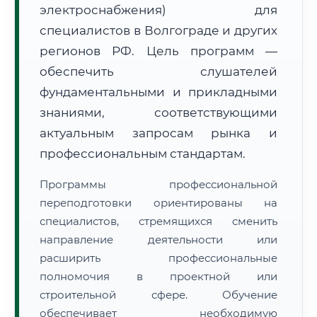
электроснабжения) для
специалистов в Волгограде и других
регионов РФ. Цель программ —
обеспечить слушателей
фундаментальными и прикладными
🚚
Расчет логистики оригиналов:
• Маршрут транзита:
знаниями, соответствующими
~2 693 км
• Экспресс-доставка СДЭК / Почтой:
4–6 рабочих дней
актуальным запросам рынка и
профессиональным стандартам.
📜 Документы и аккредитация
ФИС ФРДО
Программы профессиональной
переподготовки ориентированы на
специалистов, стремящихся сменить
🔍
Нажмите на документ для увеличения и просмотра
направление деятельности или
расширить профессиональные
полномочия в проектной или
строительной сфере. Обучение
обеспечивает необходимую