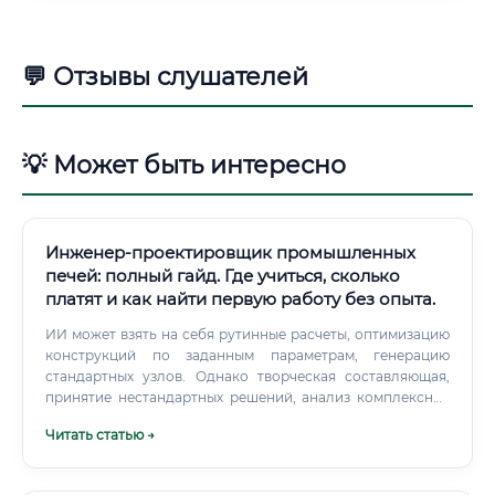
💬 Отзывы слушателей
💡 Может быть интересно
Инженер-проектировщик промышленных
печей: полный гайд. Где учиться, сколько
платят и как найти первую работу без опыта.
ИИ может взять на себя рутинные расчеты, оптимизацию
конструкций по заданным параметрам, генерацию
стандартных узлов. Однако творческая составляющая,
принятие нестандартных решений, анализ комплексных
требований заказчика, междисциплинарное
Читать статью →
взаимодействие и ответственность за конечный
результат останутся за человеком. Перспективы через 10
лет: Через 10 лет ценность инженера-проектировщика