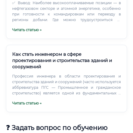
✅ Вывод: Наиболее высокооплачиваемые позиции — в
нефтегазовом секторе и атомной энергетике, особенно
при готовности к командировкам или переезду в
регионы добычи. Где можно трудоустроиться 🏢
Специалисты по проектированию заземления и
Читать статью →
молниезащиты востребованы в самых разных секторах
экономики: Проектные институты и бюро
(государственные и частные) Генеральные подрядчики
строительных компаний Специализированные
электромонтажные организации Нефтегазовые компании
Как стать инженером в сфере
(Газпром, Роснефть, Лукойл и их подрядчики)
проектирования и строительства зданий и
Энергетические компании (Россети, ФСК, региональные
сооружений
МРСК) Промышленные предприятия (металлургия,
химия, машиностроение) Девелоперские компании
Профессия инженера в области проектирования и
(крупные застройщики) Атомная отрасль (Росатом и
строительства зданий и сооружений (часто используется
организации госкорпорации) Фриланс и собственное
аббревиатура ПГС — Промышленное и гражданское
проектное бюро ⚡ Наиболее крупные работодатели в
строительство) является одной из фундаментальных и
России: ПАО «Газпром», ГК «Росатом», ПАО «Россети»,
ответственных в современном мире. В ее основе лежит
Читать статью →
группа компаний «ПИК», «Эталон», холдинг «СИБУР», а
создание безопасной, функциональной и долговечной
также сотни проектных организаций по всей стране.
среды для жизни, работы и отдыха людей.
❓ Задать вопрос по обучению