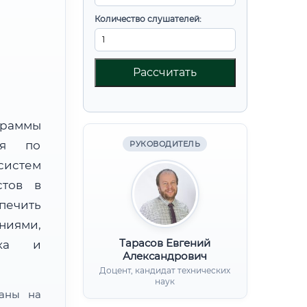
Количество слушателей:
Рассчитать
граммы
ния по
РУКОВОДИТЕЛЬ
систем
стов в
печить
ниями,
Тарасов Евгений
нка и
Александрович
Доцент, кандидат технических
наук
ваны на