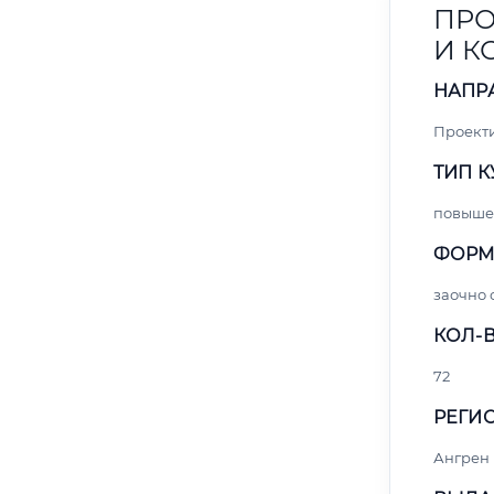
ПРО
И 
НАПР
Проект
ТИП К
повыше
ФОРМ
заочно
КОЛ-В
72
РЕГИО
Ангрен