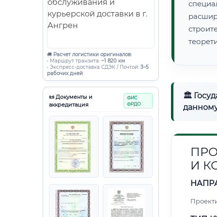
специа
расши
строи
теорет
🚚
Расчет логистики оригиналов:
• Маршрут транзита:
~1 820 км
• Экспресс-доставка СДЭК / Почтой:
3–5
рабочих дней
🏛 Госу
📜 Документы и
ФИС
аккредитация
ФРДО
данному
ПРО
И 
НАПР
Проект