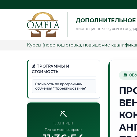
ДОПОЛНИТЕЛЬНОЕ
дистанционные курсы в госуда
Курсы (переподготовка, повышение квалифика
💰 ПРОГРАММЫ И
СТОИМОСТЬ
🏛 ОБ
Стоимость по программам
ПР
обучения "Проектирование"
ВЕ
⛏️
КО
Г. АНГРЕН
АН
Точное местное время: