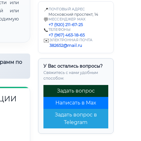
сти или
📍
ПОЧТОВЫЙ АДРЕС
ой или
Московский проспект, 14
одимую
💬
МЕССЕНДЖЕР MAX
+7 (920) 211-67-25
📞
ТЕЛЕФОНЫ
+7 (967) 463-18-65
✉️
ЭЛЕКТРОННАЯ ПОЧТА
382652@mail.ru
грамм по
У Вас остались вопросы?
Свяжитесь с нами удобным
способом:
Задать вопрос
ЯЦИИ
Написать в Max
Задать вопрос в
Telegram