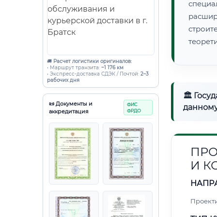
специа
расши
строи
теорет
🚚
Расчет логистики оригиналов:
• Маршрут транзита:
~1 176 км
• Экспресс-доставка СДЭК / Почтой:
2–3
рабочих дня
🏛 Госу
📜 Документы и
ФИС
данному
аккредитация
ФРДО
ПРО
И 
НАПР
Проект