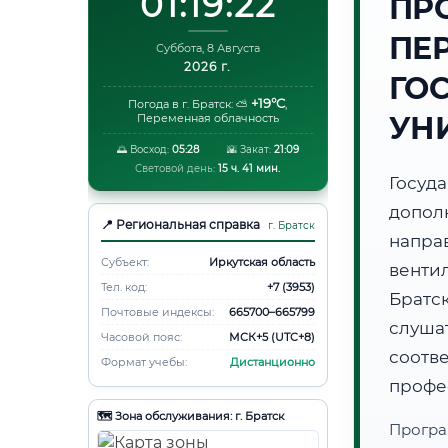
01:19:23
ПР
ПЕ
Суббота, 8 Августа
2026 г.
ГО
+19°C
Погода в г. Братск:
⛅
,
УН
Переменная облачность
🌅 Восход:
05:28
🌇 Закат:
21:09
Световой день:
15 ч. 41 мин.
Госуд
допол
📍 Региональная справка
г. Братск
напра
Субъект:
Иркутская область
венти
Тел. код:
+7 (3953)
Братс
Почтовые индексы:
665700–665799
слуша
Часовой пояс:
МСК+5 (UTC+8)
соот
Формат учебы:
Дистанционно
профе
🗺️ Зона обслуживания: г. Братск
Програ