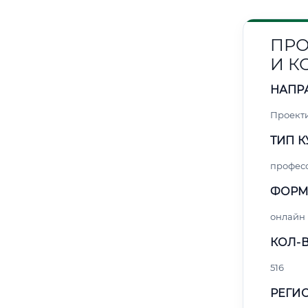
ПРО
И 
НАПР
Проект
ТИП К
профес
ФОРМ
онлайн
КОЛ-В
516
РЕГИО