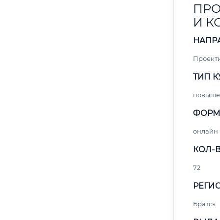
ПРО
И 
НАПР
Проект
ТИП К
повыше
ФОРМ
онлайн
КОЛ-В
72
РЕГИО
Братск