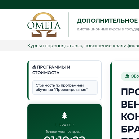
ДОПОЛНИТЕЛЬНОЕ
дистанционные курсы в госуда
Курсы (переподготовка, повышение квалифика
💰 ПРОГРАММЫ И
СТОИМОСТЬ
🏛 ОБ
Стоимость по программам
ПР
обучения "Проектирование"
ВЕ
🌲
КО
Г. БРАТСК
БР
Точное местное время: