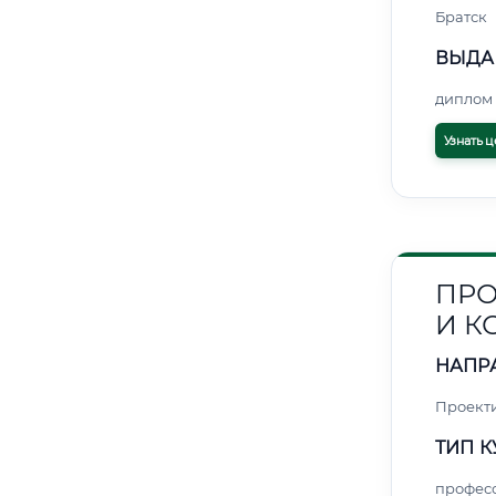
Братск
ВЫДА
диплом 
Узнать ц
ПРО
И 
НАПР
Проект
ТИП К
профес