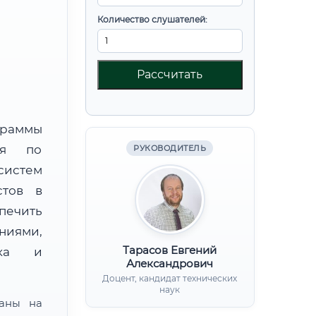
Количество слушателей:
Рассчитать
граммы
ния по
РУКОВОДИТЕЛЬ
систем
стов в
печить
ниями,
Тарасов Евгений
нка и
Александрович
Доцент, кандидат технических
наук
ваны на