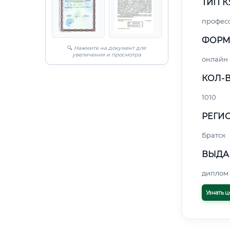
ТИП К
профес
ФОРМ
🔍
Нажмите на документ для
увеличения и просмотра
онлайн
КОЛ-В
1010
РЕГИО
Братск
ВЫДА
диплом 
Узнать ц