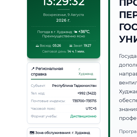
13:29:33
ПР
ПЕ
Воскресенье, 9 Августа
2026 г.
ГО
+36°C
Погода в г. Худжанд:
🌤️
,
УН
Преимущественно ясно
🌅 Восход:
05:26
🌇 Закат:
19:27
Световой день:
14 ч. 1 мин.
Госуд
допол
📍 Региональная
г.
напра
справка
Худжанд
венти
Субъект:
Республика Таджикистан
Худж
Тел. код:
+992 (3422)
обесп
Почтовые индексы:
735700–735715
знани
Часовой пояс:
UTC+5
Формат учебы:
Дистанционно
профе
Програ
🗺️ Зона обслуживания: г. Худжанд