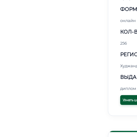
ФОРМ
онлайн
КОЛ-В
256
РЕГИО
Худжан
ВЫДА
диплом 
Узнать ц