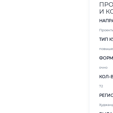
ПРО
И 
НАПР
Проект
ТИП К
повыше
ФОРМ
очно
КОЛ-В
72
РЕГИО
Худжан