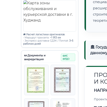
специа
расши
строи
теорет
🚚
Расчет логистики оригиналов:
• Маршрут транзита:
~1 913 км
• Экспресс-доставка СДЭК / Почтой:
3–5
рабочих дней
🏛 Госу
данному
📜 Документы и
ФИС
аккредитация
ФРДО
ПРО
И 
НАПР
Проект