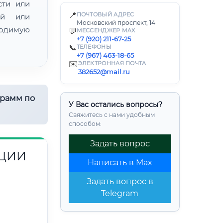
сти или
📍
ПОЧТОВЫЙ АДРЕС
ой или
Московский проспект, 14
одимую
💬
МЕССЕНДЖЕР MAX
+7 (920) 211-67-25
📞
ТЕЛЕФОНЫ
+7 (967) 463-18-65
✉️
ЭЛЕКТРОННАЯ ПОЧТА
382652@mail.ru
грамм по
У Вас остались вопросы?
Свяжитесь с нами удобным
способом:
Задать вопрос
ЯЦИИ
Написать в Max
Задать вопрос в
Telegram