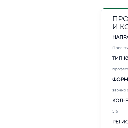
ПРО
И 
НАПР
Проект
ТИП К
профес
ФОРМ
заочно 
КОЛ-В
516
РЕГИО