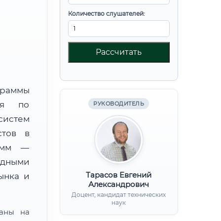
Количество слушателей:
Рассчитать
граммы
ния по
РУКОВОДИТЕЛЬ
систем
стов в
амм —
адными
Тарасов Евгений
ынка и
Александрович
Доцент, кандидат технических
наук
ваны на