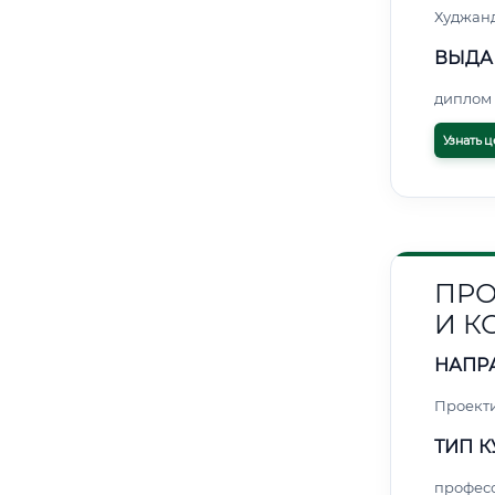
Худжан
ВЫДА
диплом 
Узнать ц
ПРО
И 
НАПР
Проект
ТИП К
профес