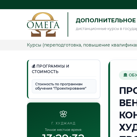
ДОПОЛНИТЕЛЬНОЕ
дистанционные курсы в госуда
Курсы (переподготовка, повышение квалифика
💰 ПРОГРАММЫ И
СТОИМОСТЬ
🏛 ОБ
Стоимость по программам
ПР
обучения "Проектирование"
ВЕ
🌸
КО
Г. ХУДЖАНД
ХУ
Точное местное время: