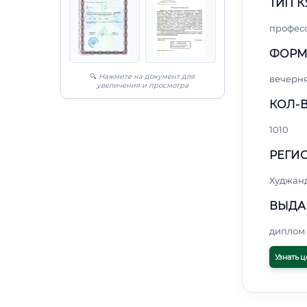
ТИП К
профес
ФОРМ
🔍
Нажмите на документ для
вечерн
увеличения и просмотра
КОЛ-В
1010
РЕГИО
Худжан
ВЫДА
диплом 
Узнать ц