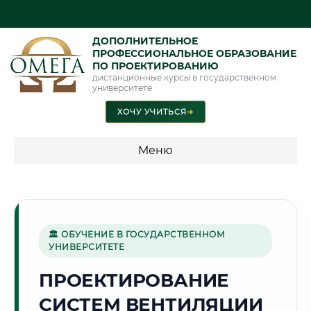
ДОПОЛНИТЕЛЬНОЕ
ПРОФЕССИОНАЛЬНОЕ ОБРАЗОВАНИЕ
ПО ПРОЕКТИРОВАНИЮ
дистанционные курсы в государственном
университете
ХОЧУ УЧИТЬСЯ
➜
Меню
💰 ПРОГРАММЫ И СТОИМОСТЬ
Стоимость по программам обучения "Проектирование"
🏛 ОБУЧЕНИЕ В ГОСУДАРСТВЕННОМ
УНИВЕРСИТЕТЕ
🚀
ПРОЕКТИРОВАНИЕ
СИСТЕМ ВЕНТИЛЯЦИИ
Г. КОРОЛЁВ