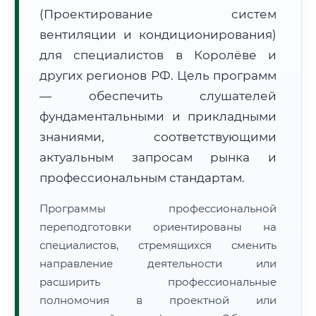
(Проектирование систем
вентиляции и кондиционирования)
для специалистов в Королёве и
других регионов РФ. Цель программ
— обеспечить слушателей
🚚
Расчет логистики оригиналов:
• Маршрут транзита:
~2 794 км
фундаментальными и прикладными
• Экспресс-доставка СДЭК / Почтой:
4–6 рабочих дней
знаниями, соответствующими
📜 Документы и аккредитация
актуальным запросам рынка и
ФИС ФРДО
профессиональным стандартам.
Программы профессиональной
🔍
Нажмите на документ для увеличения и просмотра
переподготовки ориентированы на
специалистов, стремящихся сменить
направление деятельности или
расширить профессиональные
полномочия в проектной или