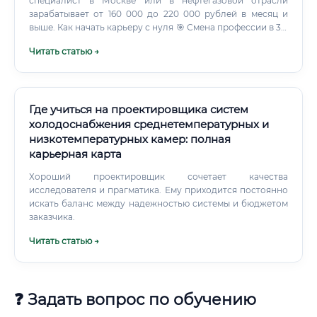
специалист в Москве или в нефтегазовой отрасли
зарабатывает от 160 000 до 220 000 рублей в месяц и
выше. Как начать карьеру с нуля 🎯 Смена профессии в 35,
40 или 45 лет в данной сфере — это реальная и вполне
Читать статью →
оправданная стратегия. Жизненный опыт, умение
мыслить системно, ответственность — всё это ценится
работодателями не меньше, чем диплом вуза.
Где учиться на проектировщика систем
холодоснабжения среднетемпературных и
низкотемпературных камер: полная
карьерная карта
Хороший проектировщик сочетает качества
исследователя и прагматика. Ему приходится постоянно
искать баланс между надежностью системы и бюджетом
заказчика.
Читать статью →
❓ Задать вопрос по обучению