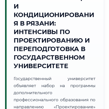
Точное местное время:
И
07:19:06
КОНДИЦИОНИРОВАНИ
Пятница, 7 Августа
Я В РЯЗАНИ:
2026 г.
ИНТЕНСИВЫ ПО
🌅 Восход:
--:--
🌇 Закат:
--:--
Световой день:
--
ПРОЕКТИРОВАНИЮ И
ПЕРЕПОДГОТОВКА В
📍 Региональная справка
г. Рязань
ГОСУДАРСТВЕННОМ
Субъект:
Рязанская область
УНИВЕРСИТЕТЕ
Тел. код:
+7 (4912)
Почтовые индексы:
390000–390999
Часовой пояс:
МСК (UTC+3)
Государственный университет
Формат учебы:
Дистанционно
объявляет набор на программы
дополнительного
🗺️ Зона обслуживания: г. Рязань
профессионального образования по
направлению «Проектирование»