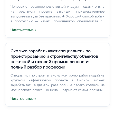
Человек с профпереподготовкой и двумя годами опыта
на реальном проекте выглядит привлекательнее
выпускника вуза без практики. 🔶 Хороший способ войти
в профессию — начать помощником специалиста по
документации в проектной организации или на
Читать статью →
строительном объекте.
Сколько зарабатывают специалисты по
проектированию и строительству объектов
нефтяной и газовой промышленности:
полный разбор профессии
Специалист по строительному контролю, работающий на
крупном нефтегазовом проекте в Сибири, может
зарабатывать в два-три раза больше своего коллеги из
московского офиса. Но цена — отрыв от семьи, сложный
климат и физическая нагрузка. ⚠️ Проектные институты
Читать статью →
платят меньше, чем нефтяные компании или крупные
EPC-подрядчики.