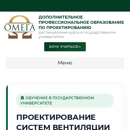
ДОПОЛНИТЕЛЬНОЕ
ПРОФЕССИОНАЛЬНОЕ ОБРАЗОВАНИЕ
ПО ПРОЕКТИРОВАНИЮ
дистанционные курсы в государственном
университете
ХОЧУ УЧИТЬСЯ
➜
Меню
💰 ПРОГРАММЫ И СТОИМОСТЬ
Стоимость по программам обучения "Проектирование"
🏛 ОБУЧЕНИЕ В ГОСУДАРСТВЕННОМ
УНИВЕРСИТЕТЕ
🏰
ПРОЕКТИРОВАНИЕ
СИСТЕМ ВЕНТИЛЯЦИИ
Г. РЯЗАНЬ