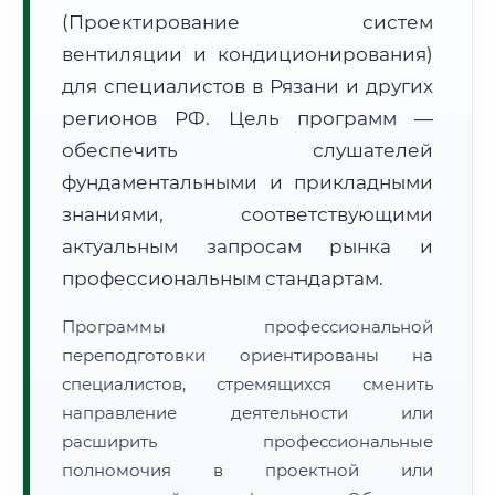
(Проектирование систем
вентиляции и кондиционирования)
для специалистов в Рязани и других
регионов РФ. Цель программ —
🚚
Расчет логистики оригиналов:
• Маршрут транзита:
~2 724 км
обеспечить слушателей
• Экспресс-доставка СДЭК / Почтой:
4–6 рабочих дней
фундаментальными и прикладными
📜 Документы и аккредитация
ФИС ФРДО
знаниями, соответствующими
актуальным запросам рынка и
профессиональным стандартам.
🔍
Нажмите на документ для увеличения и просмотра
Программы профессиональной
переподготовки ориентированы на
специалистов, стремящихся сменить
направление деятельности или
расширить профессиональные
полномочия в проектной или