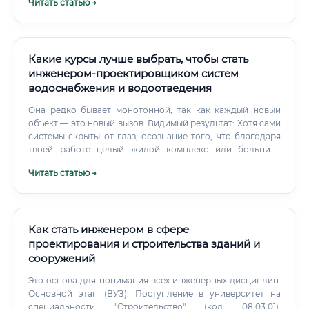
Читать статью →
Какие курсы лучше выбрать, чтобы стать
инженером-проектировщиком систем
водоснабжения и водоотведения
Она редко бывает монотонной, так как каждый новый
объект — это новый вызов. Видимый результат: Хотя сами
системы скрыты от глаз, осознание того, что благодаря
твоей работе целый жилой комплекс или больница
обеспечены чистой водой и безопасной канализацией,
Читать статью →
приносит огромное профессиональное удовлетворение.
Как стать инженером в сфере
проектирования и строительства зданий и
сооружений
Это основа для понимания всех инженерных дисциплин.
Основной этап (ВУЗ): Поступление в университет на
специальности "Строительство" (код 08.03.01),