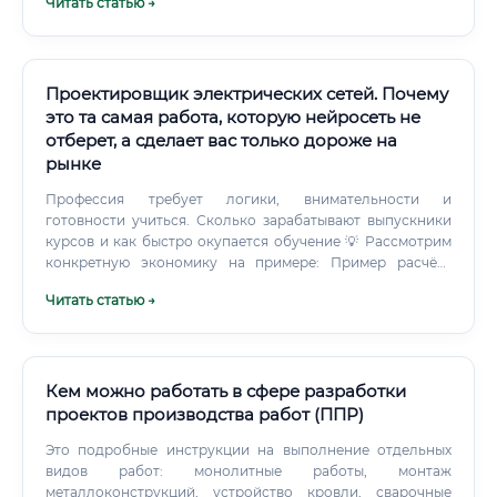
Читать статью →
Проектировщик электрических сетей. Почему
это та самая работа, которую нейросеть не
отберет, а сделает вас только дороже на
рынке
Профессия требует логики, внимательности и
готовности учиться. Сколько зарабатывают выпускники
курсов и как быстро окупается обучение 💡 Рассмотрим
конкретную экономику на примере: Пример расчёта
окупаемости: ✅ Таким образом, даже недорогие курсы
Читать статью →
окупаются за 4–6 месяцев работы, а более дорогие
программы ДПО (120 000–150 000 ₽) — за 8–12 месяцев.
После этого каждый месяц вы зарабатываете
значительно больше, чем на прежнем месте.
Кем можно работать в сфере разработки
проектов производства работ (ППР)
Это подробные инструкции на выполнение отдельных
видов работ: монолитные работы, монтаж
металлоконструкций, устройство кровли, сварочные