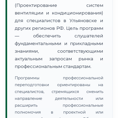
(Проектирование систем
вентиляции и кондиционирования)
для специалистов в Ульяновске и
других регионов РФ. Цель программ
— обеспечить слушателей
🚚
Расчет логистики оригиналов:
• Маршрут транзита:
~2 199 км
фундаментальными и прикладными
• Экспресс-доставка СДЭК / Почтой:
3–5 рабочих дней
знаниями, соответствующими
📜 Документы и аккредитация
актуальным запросам рынка и
ФИС ФРДО
профессиональным стандартам.
Программы профессиональной
🔍
Нажмите на документ для увеличения и просмотра
переподготовки ориентированы на
специалистов, стремящихся сменить
направление деятельности или
расширить профессиональные
полномочия в проектной или