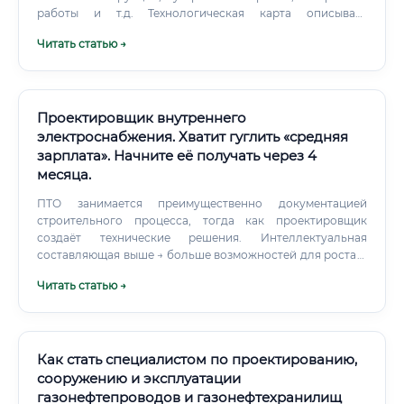
работы и т.д. Технологическая карта описывает
последовательность операций, состав бригады,
Читать статью →
используемую технику и инструмент, нормы выработки,
требования безопасности. Специалист определяет, в
какой последовательности и в какие сроки выполняются
работы, строит сетевые или линейные графики, увязывает
сроки между собой, чтобы исключить простои и
Проектировщик внутреннего
технологические конфликты.
электроснабжения. Хватит гуглить «средняя
зарплата». Начните её получать через 4
месяца.
ПТО занимается преимущественно документацией
строительного процесса, тогда как проектировщик
создаёт технические решения. Интеллектуальная
составляющая выше → больше возможностей для роста и
фриланса. Востребованность профессии сейчас и в
Читать статью →
будущем ✅ Ситуация на рынке: По данным hh.ru и
Superjob (2024), количество открытых вакансий для
инженеров-проектировщиков систем электроснабжения
стабильно растёт.
Как стать специалистом по проектированию,
сооружению и эксплуатации
газонефтепроводов и газонефтехранилищ