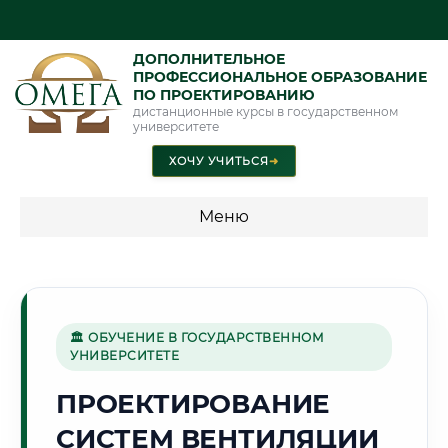
ДОПОЛНИТЕЛЬНОЕ
ПРОФЕССИОНАЛЬНОЕ ОБРАЗОВАНИЕ
ПО ПРОЕКТИРОВАНИЮ
дистанционные курсы в государственном
университете
ХОЧУ УЧИТЬСЯ
➜
Меню
💰 ПРОГРАММЫ И СТОИМОСТЬ
Стоимость по программам обучения "Проектирование"
🏛 ОБУЧЕНИЕ В ГОСУДАРСТВЕННОМ
УНИВЕРСИТЕТЕ
✈️
ПРОЕКТИРОВАНИЕ
СИСТЕМ ВЕНТИЛЯЦИИ
Г. УЛЬЯНОВСК