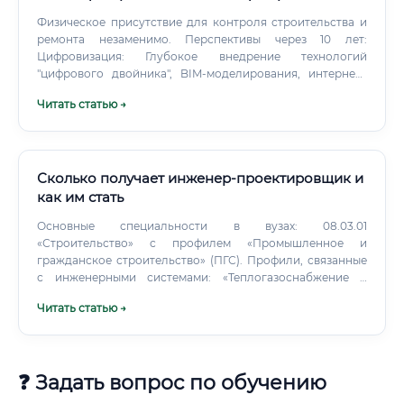
Физическое присутствие для контроля строительства и
ремонта незаменимо. Перспективы через 10 лет:
Цифровизация: Глубокое внедрение технологий
"цифрового двойника", BIM-моделирования, интернета
вещей (IoT) для мониторинга. Экологичность: Усиление
Читать статью →
требований к экологической безопасности, разработка
технологий для транспортировки новых видов
энергоносителей (водород, СПГ).
Сколько получает инженер-проектировщик и
как им стать
Основные специальности в вузах: 08.03.01
«Строительство» с профилем «Промышленное и
гражданское строительство» (ПГС). Профили, связанные
с инженерными системами: «Теплогазоснабжение и
вентиляция» (ТГВ), «Водоснабжение и водоотведение»
Читать статью →
(ВВ). Обучение в вузе: 4-6 лет для получения диплома
бакалавра или специалиста/магистра.
❓ Задать вопрос по обучению