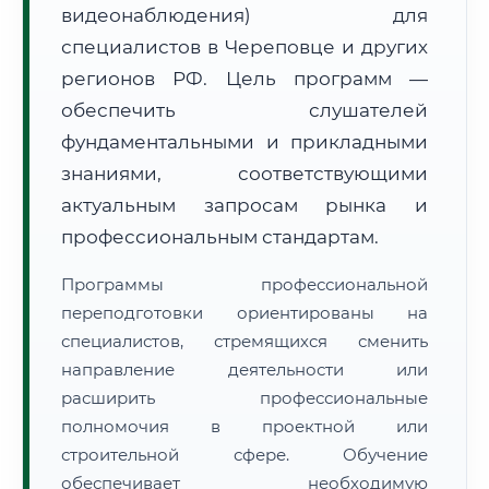
видеонаблюдения) для
специалистов в Череповце и других
регионов РФ. Цель программ —
обеспечить слушателей
🚚
Расчет логистики оригиналов:
• Маршрут транзита:
~2 705 км
фундаментальными и прикладными
• Экспресс-доставка СДЭК / Почтой:
4–6 рабочих дней
знаниями, соответствующими
📜 Документы и аккредитация
актуальным запросам рынка и
ФИС ФРДО
профессиональным стандартам.
Программы профессиональной
🔍
Нажмите на документ для увеличения и просмотра
переподготовки ориентированы на
специалистов, стремящихся сменить
направление деятельности или
расширить профессиональные
полномочия в проектной или
строительной сфере. Обучение
обеспечивает необходимую