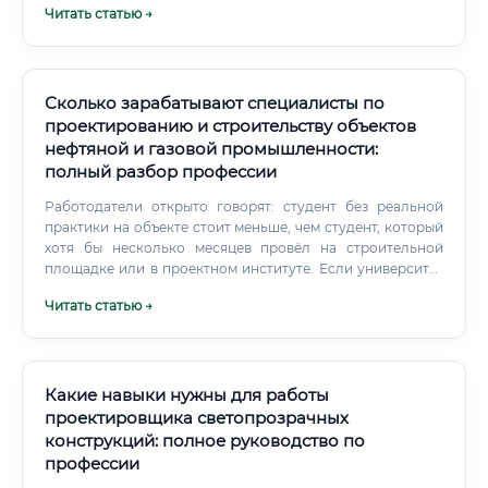
Читать статью →
голова? ✅ В зоны ответственности инженера ТГВ входят
следующие инженерные сети: Системы водяного,
воздушного и лучистого отопления.
Сколько зарабатывают специалисты по
проектированию и строительству объектов
нефтяной и газовой промышленности:
полный разбор профессии
Работодатели открыто говорят: студент без реальной
практики на объекте стоит меньше, чем студент, который
хотя бы несколько месяцев провёл на строительной
площадке или в проектном институте. Если университет
не даёт нормальную практику — ищите её
Читать статью →
самостоятельно. Среди молодых специалистов
распространено мнение, что нужно сначала «набрать
знания», а потом идти на производство.
Какие навыки нужны для работы
проектировщика светопрозрачных
конструкций: полное руководство по
профессии