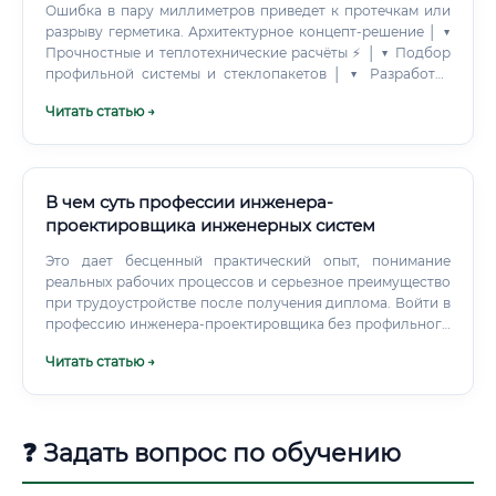
Ошибка в пару миллиметров приведет к протечкам или
разрыву герметика. Архитектурное концепт-решение │ ▼
Прочностные и теплотехнические расчёты ⚡ │ ▼ Подбор
профильной системы и стеклопакетов │ ▼ Разработка
чертежей КМ / КМД и узлов примыкания 📌 │ ▼ Выгрузка
Читать статью →
спецификаций для производства и авторский надзор
Анализ исходных данных. Вычение ТЗ, разделов АР
(Архитектурные решения) и КР (Конструктивные
решения).
В чем суть профессии инженера-
проектировщика инженерных систем
Это дает бесценный практический опыт, понимание
реальных рабочих процессов и серьезное преимущество
при трудоустройстве после получения диплома. Войти в
профессию инженера-проектировщика без профильного
высшего образования практически невозможно.
Читать статью →
❓ Задать вопрос по обучению