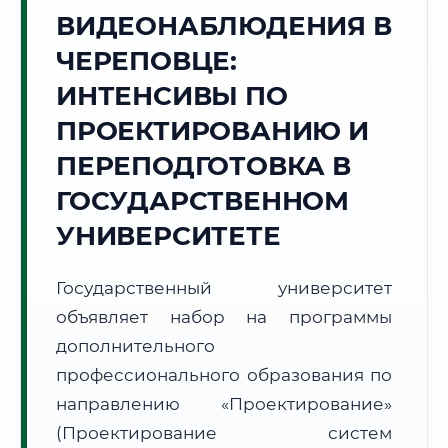
Точное местное время:
ВИДЕОНАБЛЮДЕНИЯ В
01:35:25
ЧЕРЕПОВЦЕ:
Пятница, 7 Августа
ИНТЕНСИВЫ ПО
2026 г.
ПРОЕКТИРОВАНИЮ И
🌅 Восход:
--:--
🌇 Закат:
--:--
Световой день:
--
ПЕРЕПОДГОТОВКА В
ГОСУДАРСТВЕННОМ
📍 Региональная справка
г. Череповец
УНИВЕРСИТЕТЕ
Субъект:
Вологодская область
Тел. код:
+7 (8202)
Государственный университет
Почтовые индексы:
162600–162699
объявляет набор на программы
Часовой пояс:
МСК (UTC+3)
Формат учебы:
дополнительного
Дистанционно
профессионального образования по
🗺️ Зона обслуживания: г. Череповец
направлению «Проектирование»
(Проектирование систем