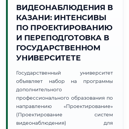
Точное местное время:
ВИДЕОНАБЛЮДЕНИЯ В
20:33:38
КАЗАНИ: ИНТЕНСИВЫ
Пятница, 7 Августа
ПО ПРОЕКТИРОВАНИЮ
2026 г.
И ПЕРЕПОДГОТОВКА В
+29°C
Погода в г. Казань:
☁️
,
Пасмурно
ГОСУДАРСТВЕННОМ
🌅 Восход:
03:59
🌇 Закат:
19:38
Световой день:
15 ч. 39 мин.
УНИВЕРСИТЕТЕ
📍 Региональная справка
г. Казань
Государственный университет
Субъект:
Республика Татарстан
объявляет набор на программы
Тел. код:
+7 (843)
дополнительного
Почтовые индексы:
420000–420999
профессионального образования по
Часовой пояс:
МСК (UTC+3)
направлению «Проектирование»
Формат учебы:
Дистанционно
(Проектирование систем
видеонаблюдения) для
🗺️ Зона обслуживания: г. Казань