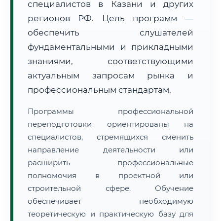
специалистов в Казани и других
регионов РФ. Цель программ —
обеспечить слушателей
фундаментальными и прикладными
знаниями, соответствующими
🚚
Расчет логистики оригиналов:
актуальным запросам рынка и
• Маршрут транзита:
~2 115 км
• Экспресс-доставка СДЭК / Почтой:
3–5 рабочих дней
профессиональным стандартам.
📜 Документы и аккредитация
ФИС ФРДО
Программы профессиональной
переподготовки ориентированы на
специалистов, стремящихся сменить
направление деятельности или
🔍
Нажмите на документ для увеличения и просмотра
расширить профессиональные
полномочия в проектной или
строительной сфере. Обучение
обеспечивает необходимую
теоретическую и практическую базу для