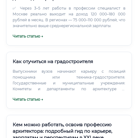
✅ Через 3–5 лет работы в профессии специалист в
Москве реально выходит на доход 120 000–180 000
рублей в месяц. В регионах — 75 000–110 000 рублей, что
значительно выше среднерегиональной зарплаты.
Читать статью →
Как отучиться на градостроителя
Выпускники вузов начинают карьеру с позиций
помощника или техника-градостроителя.
Государственные и муниципальные учреждения:
Комитеты и департаменты по архитектуре и
градостроительству, научно-исследовательские и
Читать статью →
проектные институты (НИиПИ). Частные проектные бюро
и архитектурные мастерские: Компании, занимающиеся
разработкой градостроительной документации и
мастер-планов на заказ.
Кем можно работать, освоив профессию
архитектора: подробный гид по карьере,
зарплатам и перспективам в XXI веке