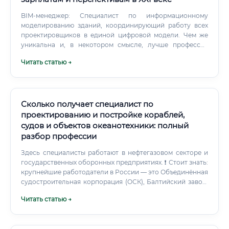
BIM-менеджер: Специалист по информационному
моделированию зданий, координирующий работу всех
проектировщиков в единой цифровой модели. Чем же
уникальна и, в некотором смысле, лучше профессия
архитектора?
Читать статью →
Сколько получает специалист по
проектированию и постройке кораблей,
судов и объектов океанотехники: полный
разбор профессии
Здесь специалисты работают в нефтегазовом секторе и
государственных оборонных предприятиях. ❗ Стоит знать:
крупнейшие работодатели в России — это Объединённая
судостроительная корпорация (ОСК), Балтийский завод,
Адмиралтейские верфи, ПО «Севмаш», Невское ПКБ,
Читать статью →
ЦНИИ им. За рубежом работают в Южной Корее, Китае,
Норвегии, Нидерландах и Финляндии — там
судостроение на очень высоком уровне, и российских