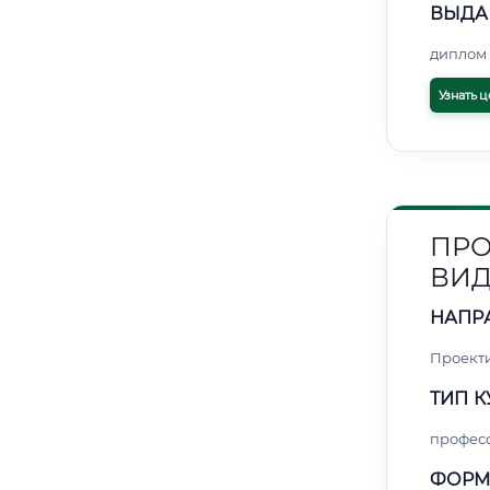
ВЫДА
диплом 
Узнать ц
ПРО
ВИ
НАПР
Проект
ТИП К
профес
ФОРМ