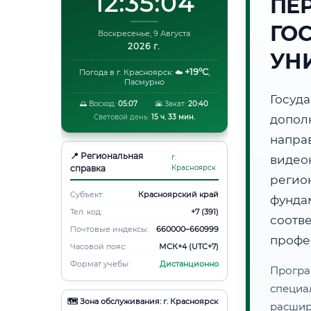
12:35:05
ПЕ
ГО
Воскресенье, 9 Августа
2026 г.
УН
+19°C
Погода в г. Красноярск:
☁️
,
Пасмурно
Госуд
🌅 Восход:
05:07
🌇 Закат:
20:40
Световой день:
15 ч. 33 мин.
допол
напра
📍 Региональная
г.
видео
справка
Красноярск
регио
Субъект:
Красноярский край
фунд
Тел. код:
+7 (391)
соот
Почтовые индексы:
660000–660999
профе
Часовой пояс:
МСК+4 (UTC+7)
Формат учебы:
Дистанционно
Програ
специа
🗺️ Зона обслуживания: г. Красноярск
расши