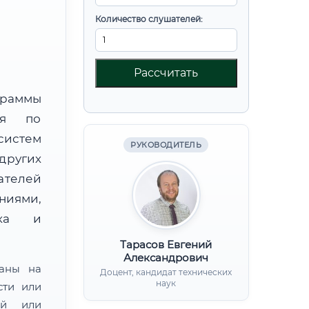
Количество слушателей:
Рассчитать
граммы
ния по
систем
РУКОВОДИТЕЛЬ
других
ателей
иями,
нка и
Тарасов Евгений
Александрович
ваны на
Доцент, кандидат технических
наук
сти или
ой или