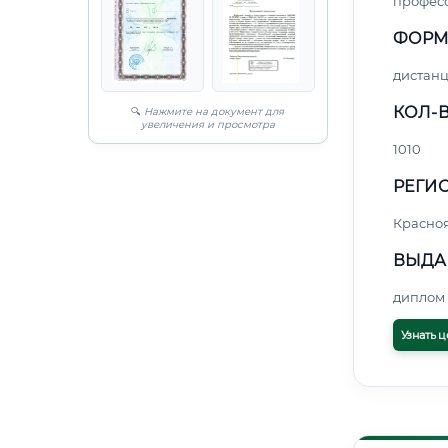
профес
ФОРМ
дистан
КОЛ-В
🔍
Нажмите на документ для
увеличения и просмотра
1010
РЕГИО
Красно
ВЫДА
диплом 
Узнать ц