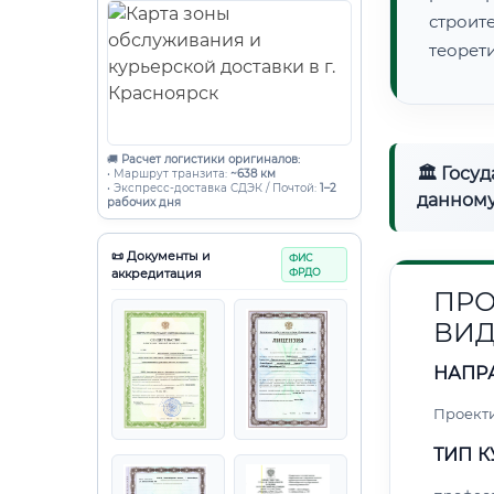
строи
теорет
🚚
Расчет логистики оригиналов:
🏛 Госу
• Маршрут транзита:
~638 км
• Экспресс-доставка СДЭК / Почтой:
1–2
данному
рабочих дня
📜 Документы и
ФИС
аккредитация
ФРДО
ПРО
ВИ
НАПР
Проект
ТИП К