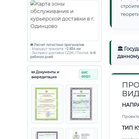
строи
теорет
🚚
Расчет логистики оригиналов:
🏛 Госу
• Маршрут транзита:
~2 834 км
• Экспресс-доставка СДЭК / Почтой:
4–6
данному
рабочих дней
📜 Документы и
ФИС
аккредитация
ФРДО
ПРО
ВИ
НАПР
Проект
ТИП К