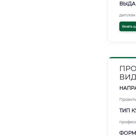
ВЫДА
диплом 
Узнать ц
ПРО
ВИ
НАПР
Проект
ТИП К
профес
ФОРМ