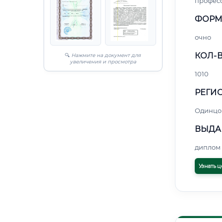
профес
ФОРМ
очно
КОЛ-В
🔍
Нажмите на документ для
увеличения и просмотра
1010
РЕГИО
Одинцо
ВЫДА
диплом 
Узнать ц