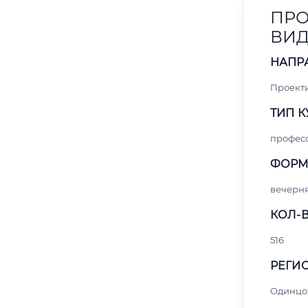
ПРО
ВИ
НАПР
Проект
ТИП К
профес
ФОРМ
вечерн
КОЛ-В
516
РЕГИО
Одинцо