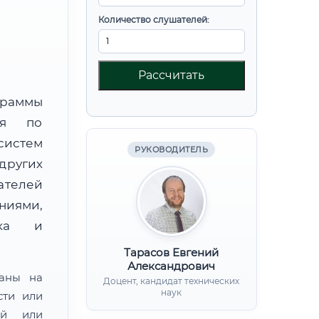
Количество слушателей:
Рассчитать
граммы
ния по
систем
РУКОВОДИТЕЛЬ
других
ателей
иями,
нка и
Тарасов Евгений
Александрович
ваны на
Доцент, кандидат технических
наук
сти или
ой или