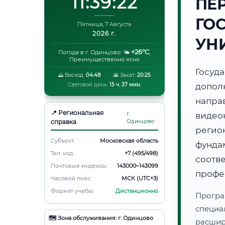
11:39:23
ПЕ
ГО
Пятница, 7 Августа
2026 г.
УН
+26°C
Погода в г. Одинцово:
🌤️
,
Преимущественно ясно
Госуд
🌅 Восход:
04:48
🌇 Закат:
20:25
Световой день:
15 ч. 37 мин.
допол
напра
📍 Региональная
г.
видео
справка
Одинцово
регио
Субъект:
Московская область
фунд
Тел. код:
+7 (495/498)
соот
Почтовые индексы:
143000–143099
профе
Часовой пояс:
МСК (UTC+3)
Формат учебы:
Дистанционно
Програ
специа
🗺️ Зона обслуживания: г. Одинцово
расши