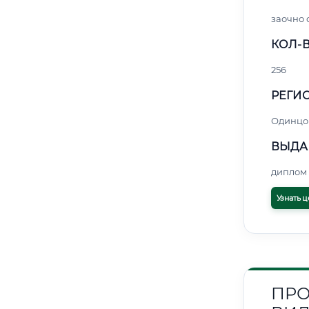
заочно 
КОЛ-В
256
РЕГИО
Одинцо
ВЫДА
диплом 
Узнать ц
ПРО