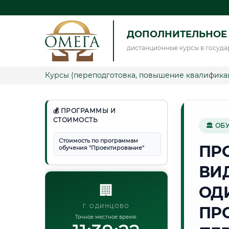
ДОПОЛНИТЕЛЬНОЕ
дистанционные курсы в госуда
Курсы (переподготовка, повышение квалифика
💰 ПРОГРАММЫ И
СТОИМОСТЬ
🏛 ОБ
Стоимость по программам
ПР
обучения "Проектирование"
ВИ
🏢
ОД
Г. ОДИНЦОВО
ПР
Точное местное время: