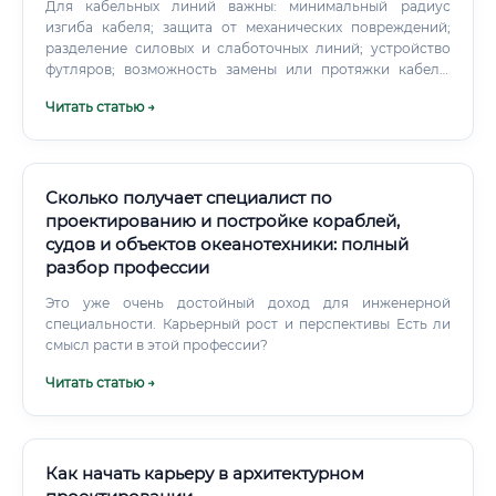
Для кабельных линий важны: минимальный радиус
изгиба кабеля; защита от механических повреждений;
разделение силовых и слаботочных линий; устройство
футляров; возможность замены или протяжки кабеля;
расстояние до тепловых сетей; размещение колодцев и
Читать статью →
камер. Молодой специалист может начать с простых
переходов и постепенно перейти к крупным объектам.
Сколько получает специалист по
проектированию и постройке кораблей,
судов и объектов океанотехники: полный
разбор профессии
Это уже очень достойный доход для инженерной
специальности. Карьерный рост и перспективы Есть ли
смысл расти в этой профессии?
Читать статью →
Как начать карьеру в архитектурном