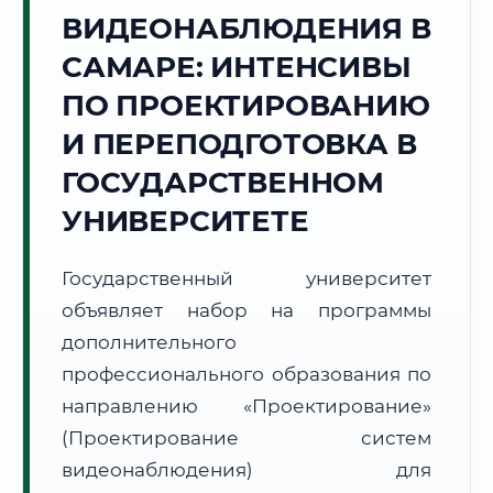
Точное местное время:
ВИДЕОНАБЛЮДЕНИЯ В
23:21:43
САМАРЕ: ИНТЕНСИВЫ
Четверг, 6 Августа
ПО ПРОЕКТИРОВАНИЮ
2026 г.
И ПЕРЕПОДГОТОВКА В
+25°C
Погода в г. Самара:
🌤️
,
Преимущественно ясно
ГОСУДАРСТВЕННОМ
🌅 Восход:
05:04
🌇 Закат:
20:25
Световой день:
15 ч. 21 мин.
УНИВЕРСИТЕТЕ
📍 Региональная справка
г. Самара
Государственный университет
Субъект:
Самарская область
объявляет набор на программы
Тел. код:
+7 (846)
дополнительного
Почтовые индексы:
443000–443999
профессионального образования по
Часовой пояс:
МСК+1 (UTC+4)
направлению «Проектирование»
Формат учебы:
Дистанционно
(Проектирование систем
видеонаблюдения) для
🗺️ Зона обслуживания: г. Самара