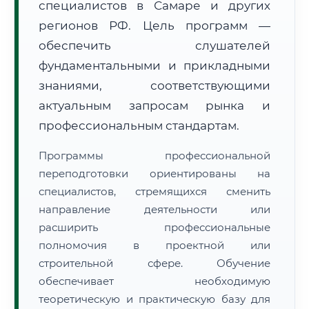
специалистов в Самаре и других
регионов РФ. Цель программ —
обеспечить слушателей
фундаментальными и прикладными
знаниями, соответствующими
🚚
Расчет логистики оригиналов:
актуальным запросам рынка и
• Маршрут транзита:
~2 127 км
• Экспресс-доставка СДЭК / Почтой:
3–5 рабочих дней
профессиональным стандартам.
📜 Документы и аккредитация
ФИС ФРДО
Программы профессиональной
переподготовки ориентированы на
специалистов, стремящихся сменить
направление деятельности или
🔍
Нажмите на документ для увеличения и просмотра
расширить профессиональные
полномочия в проектной или
строительной сфере. Обучение
обеспечивает необходимую
теоретическую и практическую базу для