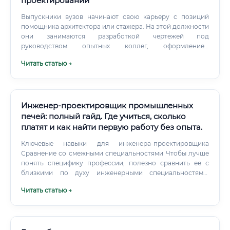
проектировании
Выпускники вузов начинают свою карьеру с позиций
помощника архитектора или стажера. На этой должности
они занимаются разработкой чертежей под
руководством опытных коллег, оформлением
документации и постепенно погружаются во все
Читать статью →
процессы.
Инженер-проектировщик промышленных
печей: полный гайд. Где учиться, сколько
платят и как найти первую работу без опыта.
Ключевые навыки для инженера-проектировщика
Сравнение со смежными специальностями Чтобы лучше
понять специфику профессии, полезно сравнить ее с
близкими по духу инженерными специальностями.
Сравнение смежных специальностей Чем эта
Читать статью →
специальность лучше?